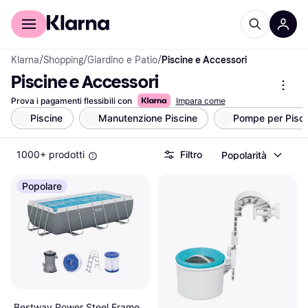
Per il tuo shopping
Per le aziende
Klarna
/
Shopping
/
Giardino e Patio
/
Piscine e Accessori
Piscine e Accessori
Prova i pagamenti flessibili con
Impara come
Piscine
Manutenzione Piscine
Pompe per Pisci
1000+ prodotti
Filtro
Popolarità
Popolare
Bestway Power Steel Frame