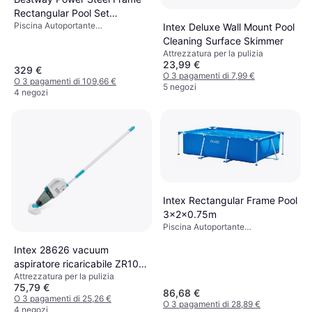
Rectangular Pool Set
Piscina Autoportante
Intex Deluxe Wall Mount Pool
4.04x2.01x1m
Rettangolare, PVC, Poliestere
Cleaning Surface Skimmer
Attrezzatura per la pulizia
23,99 €
329 €
O 3 pagamenti di 7,99 €
O 3 pagamenti di 109,66 €
5 negozi
4 negozi
Intex Rectangular Frame Pool
3x2x0.75m
Piscina Autoportante
Rettangolare, PVC
Intex 28626 vacuum
aspiratore ricaricabile ZR100
Attrezzatura per la pulizia
pulitore piscina Spa
75,79 €
86,68 €
O 3 pagamenti di 25,26 €
O 3 pagamenti di 28,89 €
4 negozi