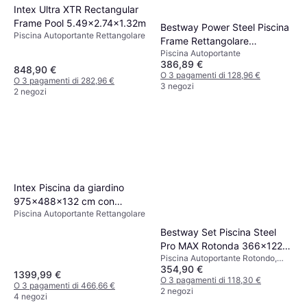
Intex Ultra XTR Rectangular
Frame Pool 5.49x2.74x1.32m
Bestway Power Steel Piscina
Piscina Autoportante Rettangolare
Frame Rettangolare
Piscina Autoportante
404x201x100 cm
386,89 €
848,90 €
O 3 pagamenti di 128,96 €
O 3 pagamenti di 282,96 €
3 negozi
2 negozi
Intex Piscina da giardino
975x488x132 cm con
Piscina Autoportante Rettangolare
pompa, scaletta e accessori
Bestway Set Piscina Steel
Pro MAX Rotonda 366x122
Piscina Autoportante Rotondo,
cm
354,90 €
PVC, Poliestere, Liner
1399,99 €
O 3 pagamenti di 118,30 €
O 3 pagamenti di 466,66 €
2 negozi
4 negozi