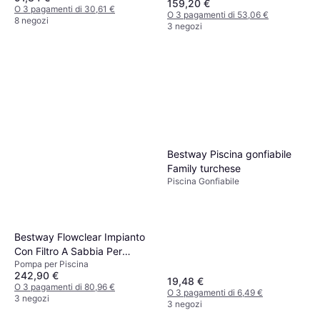
159,20 €
O 3 pagamenti di 30,61 €
O 3 pagamenti di 53,06 €
8 negozi
3 negozi
Bestway Piscina gonfiabile
Family turchese
Piscina Gonfiabile
Bestway Flowclear Impianto
Con Filtro A Sabbia Per
Pompa per Piscina
Piscina 32mm 1/3 hp
242,90 €
19,48 €
O 3 pagamenti di 80,96 €
O 3 pagamenti di 6,49 €
3 negozi
3 negozi