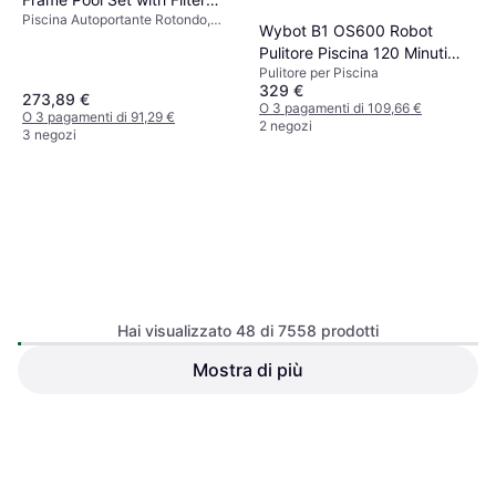
Piscina Autoportante Rotondo,
Pump Ø3.66x1m
Wybot B1 OS600 Robot
PVC
Pulitore Piscina 120 Minuti
Pulitore per Piscina
180 m
329 €
273,89 €
O 3 pagamenti di 109,66 €
O 3 pagamenti di 91,29 €
2 negozi
3 negozi
Hai visualizzato 48 di 7558 prodotti
Bestway Sfere Filtranti
Mostra di più
Intex Pulitore Automatico per
Polysphere Pompa Sabbia
Piscine ZX100 Bianco
500 gr
Pulitore per Piscina
66,80 €
8,99 €
O 3 pagamenti di 22,26 €
O 3 pagamenti di 2,99 €
6 negozi
6 negozi
1
2
3
...
81
...
158