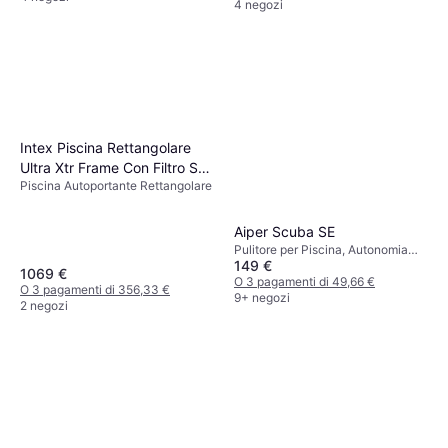
4 negozi
Intex Piscina Rettangolare
Ultra Xtr Frame Con Filtro S7
Piscina Autoportante Rettangolare
732X366X132
Aiper Scuba SE
Pulitore per Piscina, Autonomia
149 €
1.5h
1069 €
O 3 pagamenti di 49,66 €
O 3 pagamenti di 356,33 €
9+ negozi
2 negozi