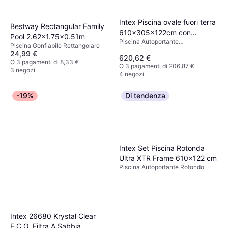
Intex Piscina ovale fuori terra
Bestway Rectangular Family
610x305x122cm con
Pool 2.62x1.75x0.51m
Piscina Autoportante
scaletta e pompa 26798
Piscina Gonfiabile Rettangolare
Rettangolare, Liner
24,99 €
620,62 €
O 3 pagamenti di 8,33 €
O 3 pagamenti di 206,87 €
3 negozi
4 negozi
-19%
Di tendenza
Intex Set Piscina Rotonda
Ultra XTR Frame 610x122 cm
Piscina Autoportante Rotondo
Intex 26680 Krystal Clear
E.C.O. Filtra A Sabbia