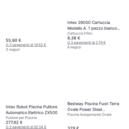
Intex 29000 Cartuccia
Modello A. 1 pezzo bianco
Cartuccia Filtro
bianco
8,38 €
55,90 €
O 3 pagamenti di 2,79 €
O 3 pagamenti di 18,63 €
6 negozi
3 negozi
Bestway Piscina Fuori Terra
Intex Robot Piscina Pulitore
Ovale Power Steel
Automatico Elettrico ZX500
Piscina Autoportante Ovale
305x200x84 Cm
Pulitore per Piscina
277,62 €
O 3 pagamenti di 92,54 €
329 €