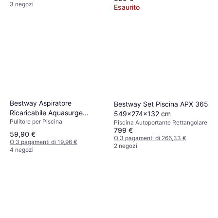
3 negozi
Esaurito
Bestway Aspiratore
Bestway Set Piscina APX 365
Ricaricabile Aquasurge
549x274x132 cm
Pulitore per Piscina
58771 16.8x9.8x252cm
Piscina Autoportante Rettangolare
799 €
59,90 €
O 3 pagamenti di 266,33 €
O 3 pagamenti di 19,96 €
2 negozi
4 negozi