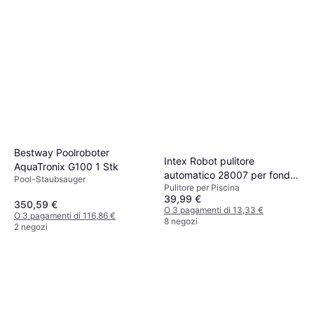
Bestway Poolroboter
Intex Robot pulitore
AquaTronix G100 1 Stk
automatico 28007 per fondo
Pool-Staubsauger
Pulitore per Piscina
piscina fuoriterra ZX50
39,99 €
350,59 €
O 3 pagamenti di 13,33 €
O 3 pagamenti di 116,86 €
8 negozi
2 negozi