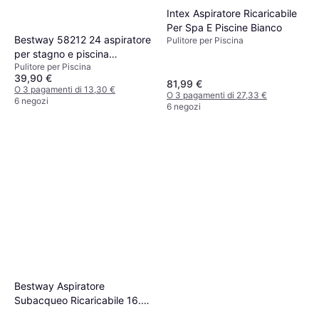
Intex Aspiratore Ricaricabile
Per Spa E Piscine Bianco
Bestway 58212 24 aspiratore
Pulitore per Piscina
per stagno e piscina
Pulitore per Piscina
Detergente ad aspirazione
39,90 €
laterale
81,99 €
O 3 pagamenti di 13,30 €
O 3 pagamenti di 27,33 €
6 negozi
6 negozi
Bestway Aspiratore
Subacqueo Ricaricabile 16.8
x 9.8 x 155 cm