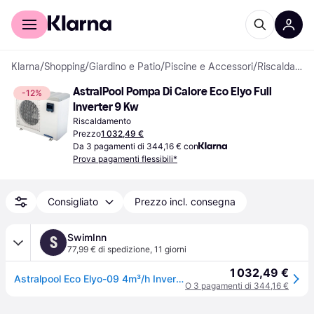
Per il tuo shopping
Per le aziende
Klarna
/
Shopping
/
Giardino e Patio
/
Piscine e Accessori
/
Riscaldamento
AstralPool Pompa Di Calore Eco Elyo Full 
-12%
Inverter 9 Kw
Riscaldamento
Prezzo
1 032,49 €
Da 3 pagamenti di 344,16 € con
Prova pagamenti flessibili*
Consigliato
Prezzo incl. consegna
SwimInn
S
77,99 € di spedizione
,
11 giorni
1 032,49 €
Astralpool Eco Elyo-09 4m³/h Inverter Heat Pump Argento
O 3 pagamenti di 344,16 €