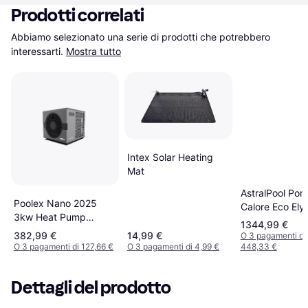
Prodotti correlati
Abbiamo selezionato una serie di prodotti che potrebbero 
interessarti.
Mostra tutto
Intex Solar Heating
Mat
AstralPool Pom
Poolex Nano 2025
Calore Eco Elyo
3kw Heat Pump
Inverter 13 Kw
1344,99 €
Argento
382,99 €
14,99 €
O 3 pagamenti di
O 3 pagamenti di 127,66 €
O 3 pagamenti di 4,99 €
448,33 €
Dettagli del prodotto