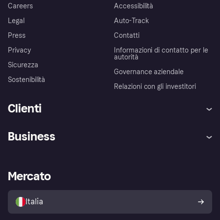
Careers
Accessibilità
Legal
Auto-Track
Press
Contatti
Privacy
Informazioni di contatto per le
autorità
Sicurezza
Governance aziendale
Sostenibilità
Relazioni con gli investitori
Clienti
Assistenza
Arbitro bancario
Business
Login
Promessa di protezione contro
le frodi
Supporto aziende
Portale per sviluppatori
La Klarna app
Impostazioni sulla privacy
Accesso aziende
Stato operativo
Mercato
Esplora i negozi
Il tuo diritto di recesso
Vendi con Klarna
Piattaforme e partner
Politica di protezione
dell'acquirente Klarna
Italia