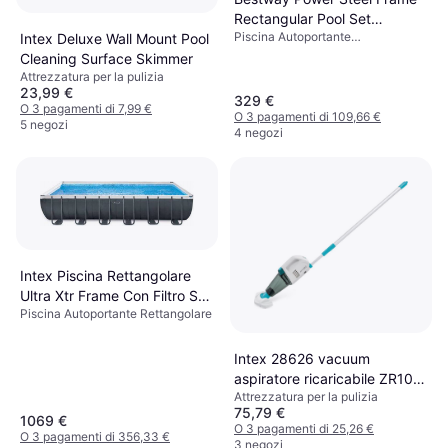
Rectangular Pool Set
Piscina Autoportante
Intex Deluxe Wall Mount Pool
4.04x2.01x1m
Rettangolare, PVC, Poliestere
Cleaning Surface Skimmer
Attrezzatura per la pulizia
23,99 €
329 €
O 3 pagamenti di 7,99 €
O 3 pagamenti di 109,66 €
5 negozi
4 negozi
Intex Piscina Rettangolare
Ultra Xtr Frame Con Filtro S7
Piscina Autoportante Rettangolare
732X366X132
Intex 28626 vacuum
aspiratore ricaricabile ZR100
Attrezzatura per la pulizia
pulitore piscina Spa
75,79 €
1069 €
O 3 pagamenti di 25,26 €
O 3 pagamenti di 356,33 €
3 negozi