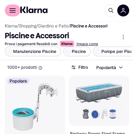
Per il tuo shopping
Per le aziende
Klarna
/
Shopping
/
Giardino e Patio
/
Piscine e Accessori
Piscine e Accessori
Prova i pagamenti flessibili con
Impara come
Manutenzione Piscine
Piscine
Pompe per Pisci
1000+ prodotti
Filtro
Popolarità
Popolare
Bestway Power Steel Frame