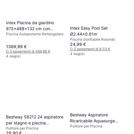
Intex Piscina da giardino
Intex Easy Pool Set
975x488x132 cm con
Ø2.44x0.61m
Piscina Autoportante Rettangolare
pompa, scaletta e accessori
Piscina Gonfiabile Rotondo
24,99 €
1399,99 €
O 3 pagamenti di 8,33 €
O 3 pagamenti di 466,66 €
4 negozi
4 negozi
Bestway Aspiratore
Bestway 58212 24 aspiratore
Ricaricabile Aquasurge
per stagno e piscina
Pulitore per Piscina
58771 16.8x9.8x252cm
Pulitore per Piscina
Detergente ad aspirazione
29,90 €