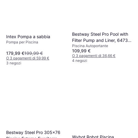
Bestway Steel Pro Pool with
Intex Pompa a sabbia
Filter Pump and Liner, 6473
Pompa per Piscina
Piscina Autoportante
liters, white, 366 x 76 cm
109,99 €
179,99 €
199,99 €
O 3 pagamenti di 36,66 €
O 3 pagamenti di 59,99 €
4 negozi
3 negozi
Bestway Steel Pro 305x76
Wybot Robot Piscina