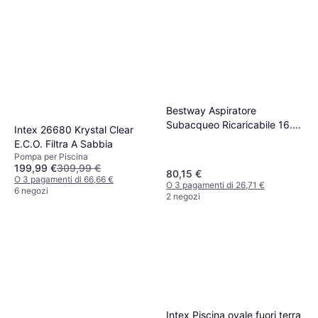
Bestway Aspiratore
Subacqueo Ricaricabile 16.8
Intex 26680 Krystal Clear
x 9.8 x 155 cm
E.C.O. Filtra A Sabbia
Pompa per Piscina
199,99 €
309,99 €
80,15 €
O 3 pagamenti di 66,66 €
O 3 pagamenti di 26,71 €
6 negozi
2 negozi
Intex Piscina ovale fuori terra