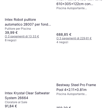
610x305x122cm con
Piscina Autoportante
scaletta e pompa 26798
Rettangolare, Liner
Intex Robot pulitore
automatico 28007 per fondo
Pulitore per Piscina
piscina fuoriterra ZX50
39,99 €
688,85 €
O 3 pagamenti di 13,33 €
O 3 pagamenti di 229,61 €
8 negozi
4 negozi
Bestway Steel Pro Frame
Pool 4x2.11x0.81m
Intex Krystal Clear Saltwater
Piscina Autoportante
System 26664
Rettangolare, PVC, Poliestere
Cloratore al Sale
91,84 €
159,20 €