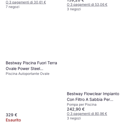
O 3 pagamenti di 30,61 €
O 3 pagamenti di 53,06 €
7 negozi
3 negozi
Bestway Piscina Fuori Terra
Ovale Power Steel
Piscina Autoportante Ovale
305x200x84 Cm
Bestway Flowclear Impianto
Con Filtro A Sabbia Per
Pompa per Piscina
Piscina 32mm 1/3 hp
242,90 €
O 3 pagamenti di 80,96 €
329 €
3 negozi
Esaurito