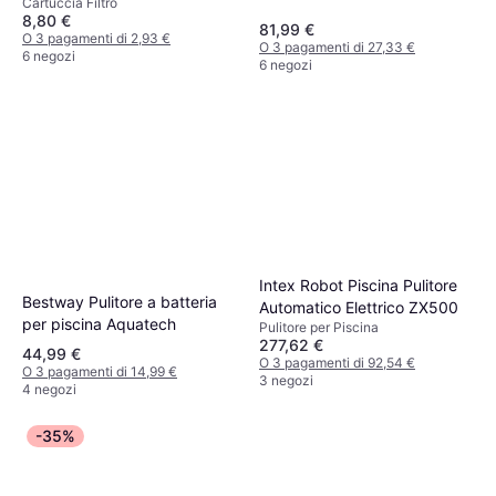
Cartuccia Filtro
bianco
8,80 €
81,99 €
O 3 pagamenti di 2,93 €
O 3 pagamenti di 27,33 €
6 negozi
6 negozi
Intex Robot Piscina Pulitore
Bestway Pulitore a batteria
Automatico Elettrico ZX500
per piscina Aquatech
Pulitore per Piscina
277,62 €
44,99 €
O 3 pagamenti di 92,54 €
O 3 pagamenti di 14,99 €
3 negozi
4 negozi
-35%