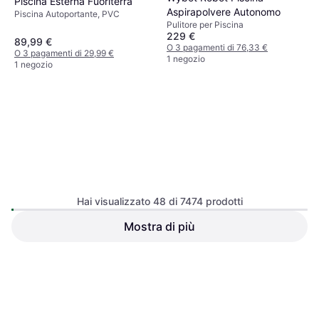
Piscina Esterna Fuoriterra
Aspirapolvere Autonomo
Piscina Autoportante, PVC
Pulitore per Piscina
229 €
89,99 €
O 3 pagamenti di 76,33 €
O 3 pagamenti di 29,99 €
1 negozio
1 negozio
Bestway Piscina rettangolare
Hai visualizzato 48 di 7474 prodotti
Steel Pro
Piscina Autoportante, PVC
Mostra di più
Bestway Poolroboter
AquaTronix G100 1 Stk
Pool-Staubsauger
111,50 €
109 €
O 3 pagamenti di 37,16 €
Esaurito
2 negozi
1
2
3
...
80
...
156