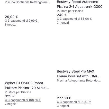
Bestway Robot Autonomo
Piscina Gonfiabile Rettangolare,
PVC
Piscina 2-1 Aquatronix G300
Pulitore per Piscina
249 €
29,99 €
O 3 pagamenti di 83,00 €
O 3 pagamenti di 9,99 €
3 negozi
8 negozi
Bestway Steel Pro MAX
Frame Pool Set with Filter
Piscina Autoportante Rotondo,
Pump Ø3.66x1m
Wybot B1 OS600 Robot
PVC
Pulitore Piscina 120 Minuti
Pulitore per Piscina
180 m
329 €
277,60 €
O 3 pagamenti di 109,66 €
O 3 pagamenti di 92,53 €
2 negozi
3 negozi