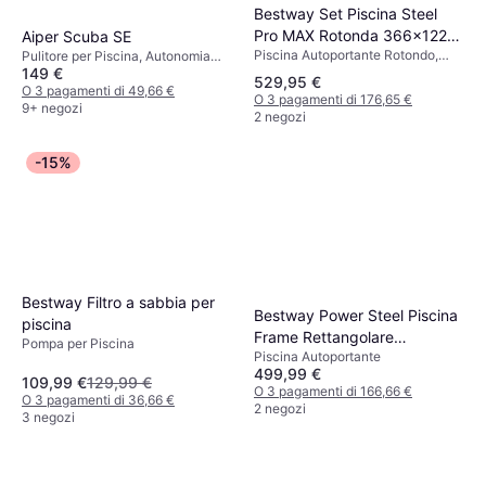
Bestway Set Piscina Steel
Pro MAX Rotonda 366x122
Aiper Scuba SE
Piscina Autoportante Rotondo,
cm
Pulitore per Piscina, Autonomia
PVC, Poliestere, Liner
149 €
1.5h
529,95 €
O 3 pagamenti di 49,66 €
O 3 pagamenti di 176,65 €
9+ negozi
2 negozi
-15%
Bestway Filtro a sabbia per
Bestway Power Steel Piscina
piscina
Frame Rettangolare
Pompa per Piscina
Piscina Autoportante
404x201x100 cm
499,99 €
109,99 €
129,99 €
O 3 pagamenti di 166,66 €
O 3 pagamenti di 36,66 €
2 negozi
3 negozi