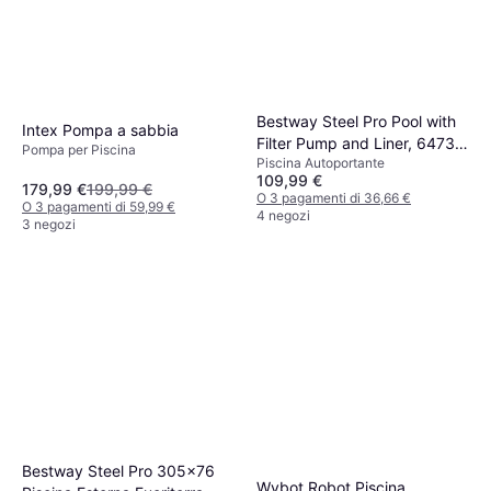
Bestway Steel Pro Pool with
Intex Pompa a sabbia
Filter Pump and Liner, 6473
Pompa per Piscina
Piscina Autoportante
liters, white, 366 x 76 cm
109,99 €
179,99 €
199,99 €
O 3 pagamenti di 36,66 €
O 3 pagamenti di 59,99 €
4 negozi
3 negozi
Bestway Steel Pro 305x76
Wybot Robot Piscina