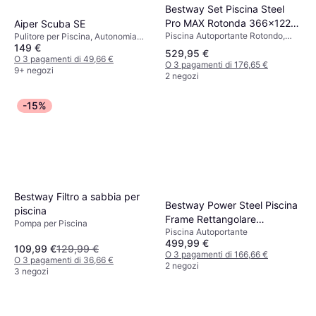
Bestway Set Piscina Steel
Pro MAX Rotonda 366x122
Aiper Scuba SE
Piscina Autoportante Rotondo,
cm
Pulitore per Piscina, Autonomia
PVC, Poliestere, Liner
149 €
1.5h
529,95 €
O 3 pagamenti di 49,66 €
O 3 pagamenti di 176,65 €
9+ negozi
2 negozi
-15%
Bestway Filtro a sabbia per
Bestway Power Steel Piscina
piscina
Frame Rettangolare
Pompa per Piscina
Piscina Autoportante
404x201x100 cm
499,99 €
109,99 €
129,99 €
O 3 pagamenti di 166,66 €
O 3 pagamenti di 36,66 €
2 negozi
3 negozi