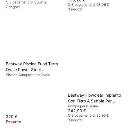
O 3 pagamenti di 30,61 €
O 3 pagamenti di 53,06 €
7 negozi
3 negozi
Bestway Piscina Fuori Terra
Ovale Power Steel
Piscina Autoportante Ovale
305x200x84 Cm
Bestway Flowclear Impianto
Con Filtro A Sabbia Per
Pompa per Piscina
Piscina 32mm 1/3 hp
242,90 €
O 3 pagamenti di 80,96 €
329 €
3 negozi
Esaurito