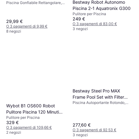
Bestway Robot Autonomo
Piscina Gonfiabile Rettangolare,
PVC
Piscina 2-1 Aquatronix G300
Pulitore per Piscina
249 €
29,99 €
O 3 pagamenti di 83,00 €
O 3 pagamenti di 9,99 €
3 negozi
8 negozi
Bestway Steel Pro MAX
Frame Pool Set with Filter
Piscina Autoportante Rotondo,
Pump Ø3.66x1m
Wybot B1 OS600 Robot
PVC
Pulitore Piscina 120 Minuti
Pulitore per Piscina
180 m
329 €
277,60 €
O 3 pagamenti di 109,66 €
O 3 pagamenti di 92,53 €
2 negozi
3 negozi