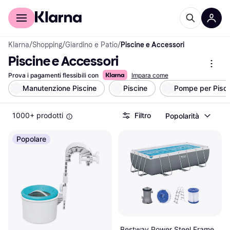
Per il tuo shopping
Per le aziende
Klarna
/
Shopping
/
Giardino e Patio
/
Piscine e Accessori
Piscine e Accessori
Prova i pagamenti flessibili con
Impara come
Manutenzione Piscine
Piscine
Pompe per Pisci
1000+ prodotti
Filtro
Popolarità
Popolare
Bestway Power Steel Frame