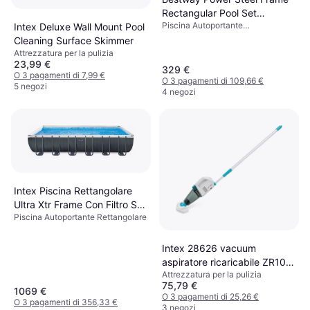
Rectangular Pool Set
Piscina Autoportante
Intex Deluxe Wall Mount Pool
4.04x2.01x1m
Rettangolare, PVC, Poliestere
Cleaning Surface Skimmer
Attrezzatura per la pulizia
23,99 €
329 €
O 3 pagamenti di 7,99 €
O 3 pagamenti di 109,66 €
5 negozi
4 negozi
Intex Piscina Rettangolare
Ultra Xtr Frame Con Filtro S7
Piscina Autoportante Rettangolare
732X366X132
Intex 28626 vacuum
aspiratore ricaricabile ZR100
Attrezzatura per la pulizia
pulitore piscina Spa
75,79 €
1069 €
O 3 pagamenti di 25,26 €
O 3 pagamenti di 356,33 €
3 negozi