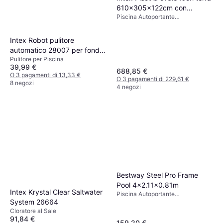
610x305x122cm con
Piscina Autoportante
scaletta e pompa 26798
Rettangolare, Liner
Intex Robot pulitore
automatico 28007 per fondo
Pulitore per Piscina
piscina fuoriterra ZX50
39,99 €
688,85 €
O 3 pagamenti di 13,33 €
O 3 pagamenti di 229,61 €
8 negozi
4 negozi
Bestway Steel Pro Frame
Pool 4x2.11x0.81m
Intex Krystal Clear Saltwater
Piscina Autoportante
System 26664
Rettangolare, PVC, Poliestere
Cloratore al Sale
91,84 €
159,20 €