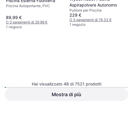
Piscina Esterna Fuoriterra
Aspirapolvere Autonomo
Piscina Autoportante, PVC
Pulitore per Piscina
229 €
89,99 €
O 3 pagamenti di 76,33 €
O 3 pagamenti di 29,99 €
1 negozio
1 negozio
Bestway Piscina rettangolare
Hai visualizzato 48 di 7521 prodotti
Steel Pro
Piscina Autoportante, PVC
Mostra di più
Bestway Poolroboter
AquaTronix G100 1 Stk
Pool-Staubsauger
111,50 €
109 €
O 3 pagamenti di 37,16 €
Esaurito
2 negozi
1
2
3
...
80
...
157