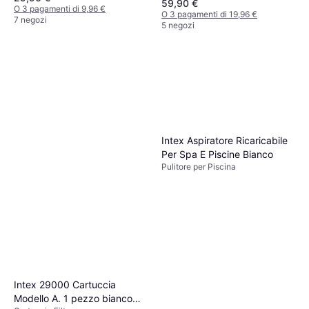
laterale
59,90 €
O 3 pagamenti di 9,96 €
O 3 pagamenti di 19,96 €
7 negozi
5 negozi
Intex Aspiratore Ricaricabile
Per Spa E Piscine Bianco
Pulitore per Piscina
Intex 29000 Cartuccia
Modello A. 1 pezzo bianco