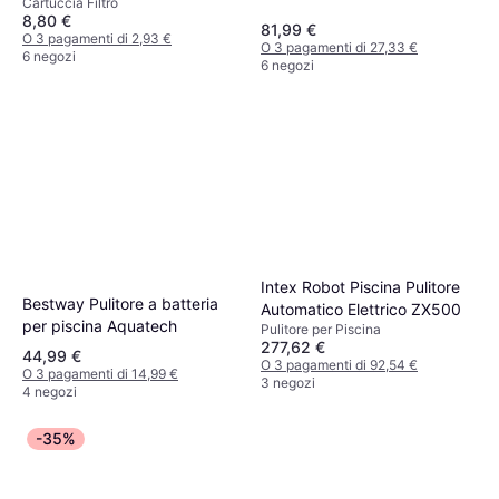
Cartuccia Filtro
bianco
8,80 €
81,99 €
O 3 pagamenti di 2,93 €
O 3 pagamenti di 27,33 €
6 negozi
6 negozi
Intex Robot Piscina Pulitore
Bestway Pulitore a batteria
Automatico Elettrico ZX500
per piscina Aquatech
Pulitore per Piscina
277,62 €
44,99 €
O 3 pagamenti di 92,54 €
O 3 pagamenti di 14,99 €
3 negozi
4 negozi
-35%