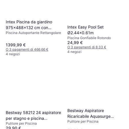
Intex Piscina da giardino
Intex Easy Pool Set
975x488x132 cm con
Ø2.44x0.61m
Piscina Autoportante Rettangolare
pompa, scaletta e accessori
Piscina Gonfiabile Rotondo
24,99 €
1399,99 €
O 3 pagamenti di 8,33 €
O 3 pagamenti di 466,66 €
4 negozi
4 negozi
Bestway Aspiratore
Bestway 58212 24 aspiratore
Ricaricabile Aquasurge
per stagno e piscina
Pulitore per Piscina
58771 16.8x9.8x252cm
Pulitore per Piscina
Detergente ad aspirazione
29,90 €