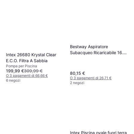
Bestway Aspiratore
Subacqueo Ricaricabile 16.8
Intex 26680 Krystal Clear
x 9.8 x 155 cm
E.C.O. Filtra A Sabbia
Pompa per Piscina
199,99 €
309,99 €
80,15 €
O 3 pagamenti di 66,66 €
O 3 pagamenti di 26,71 €
6 negozi
2 negozi
Intex Piscina ovale fuori terra