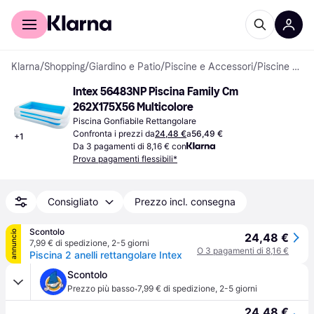
Per il tuo shopping
Per le aziende
Klarna
/
Shopping
/
Giardino e Patio
/
Piscine e Accessori
/
Piscine Gonfiabili
Intex 56483NP Piscina Family Cm 
262X175X56 Multicolore
Piscina Gonfiabile Rettangolare
Confronta i prezzi da
24,48 €
a
56,49 €
+
1
Da 3 pagamenti di 8,16 € con
Prova pagamenti flessibili*
Consigliato
Prezzo incl. consegna
Scontolo
annuncio
24,48 €
7,99 € di spedizione
,
2-5 giorni
O 3 pagamenti di 8,16 €
Piscina 2 anelli rettangolare Intex
Scontolo
·
Prezzo più basso
7,99 € di spedizione
,
2-5 giorni
24,48 €