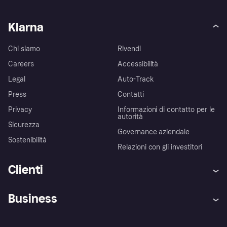
Klarna
Chi siamo
Rivendi
Careers
Accessibilità
Legal
Auto-Track
Press
Contatti
Privacy
Informazioni di contatto per le
autorità
Sicurezza
Governance aziendale
Sostenibilità
Relazioni con gli investitori
Clienti
Assistenza
Arbitro bancario
Business
Login
Promessa di protezione contro
le frodi
Supporto aziende
Portale per sviluppatori
La Klarna app