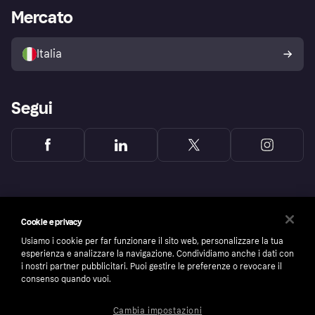
Impostazioni sulla privacy
Accesso aziende
Stato operativo
Mercato
Esplora i negozi
Il tuo diritto di recesso
Vendi con Klarna
Piattaforme e partner
Politica di protezione
dell'acquirente Klarna
Italia
Segui
Cookie e privacy
Usiamo i cookie per far funzionare il sito web, personalizzare la tua
esperienza e analizzare la navigazione. Condividiamo anche i dati con
i nostri partner pubblicitari. Puoi gestire le preferenze o revocare il
consenso quando vuoi.
Cambia impostazioni