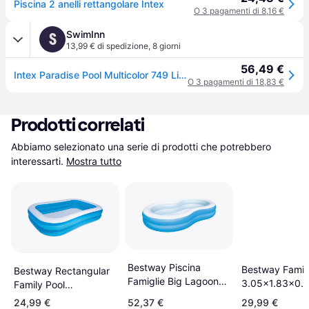
Piscina 2 anelli rettangolare Intex
O 3 pagamenti di 8,16 €
SwimInn
S
13,99 € di spedizione
,
8 giorni
56,49 €
Intex Paradise Pool Multicolor 749 Liters
O 3 pagamenti di 18,83 €
Prodotti correlati
Abbiamo selezionato una serie di prodotti che potrebbero 
interessarti.
Mostra tutto
Bestway Piscina
Bestway Famil
Bestway Rectangular
Famiglie Big Lagoon
3.05x1.83x0.
Family Pool
262x157x46 cm
2.62x1.75x0.51m
24,99 €
52,37 €
29,99 €