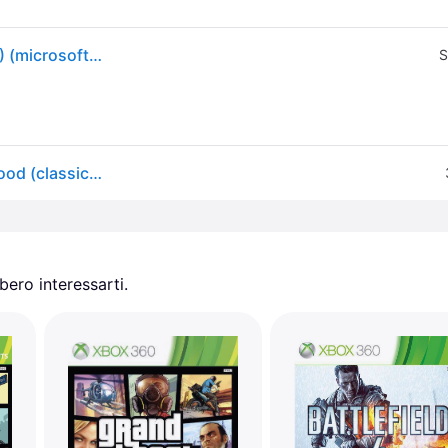
Assassin's Creed Brotherhood - Classics (xbox 360) (microsoft Xbox 360)
S
Xbox Games Xbox 360 Assassin´s Creed: Brotherhood (classic) Trasparente PAL
ero interessarti.