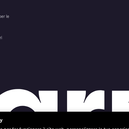
per le
ri
cy