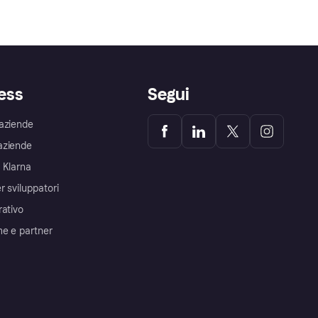
ess
Segui
aziende
aziende
 Klarna
r sviluppatori
rativo
me e partner