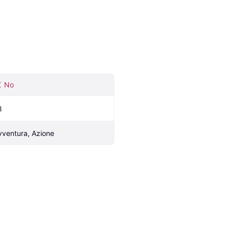
No
8
vventura, Azione