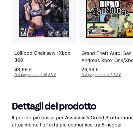
Lollipop Chainsaw (Xbox
Grand Theft Auto: San
360)
Andreas Xbox One/Xb
360
48,99 €
26,99 €
O 3 pagamenti di 16,33 €
O 3 pagamenti di 6,32 €
Dettagli del prodotto
Il prezzo più basso per 
Assassin's Creed Brotherhoo
attualmente l'offerta più economica tra 
5
 negozi.