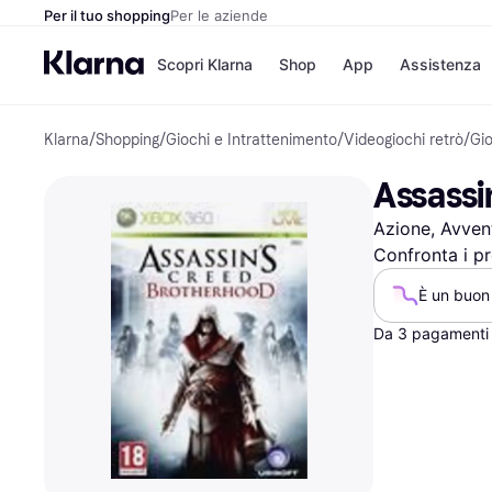
Per il tuo shopping
Per le aziende
Scopri Klarna
Shop
App
Assistenza
Klarna
/
Shopping
/
Giochi e Intrattenimento
/
Videogiochi retrò
/
Gi
Opzioni di pagame
Negozi
Opzioni di pagamen
Booking.c
Assassi
Paga ora
Unieuro
Paga in 3 rate
Media Wor
Azione, Avvent
Paga dopo 30 giorni
eBay
Finanziamento
Zalando
Confronta i pr
È un buon 
Da 3 pagamenti 
Elenco negozi