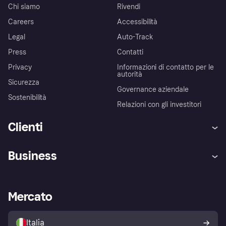
Chi siamo
Rivendi
Careers
Accessibilità
Legal
Auto-Track
Press
Contatti
Privacy
Informazioni di contatto per le
autorità
Sicurezza
Governance aziendale
Sostenibilità
Relazioni con gli investitori
Clienti
Assistenza
Arbitro bancario
Business
Login
Promessa di protezione contro
le frodi
Supporto aziende
Portale per sviluppatori
La Klarna app
Impostazioni sulla privacy
Accesso aziende
Stato operativo
Mercato
Esplora i negozi
Il tuo diritto di recesso
Vendi con Klarna
Piattaforme e partner
Politica di protezione
dell'acquirente Klarna
Italia