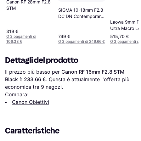
Canon RF 28mm F2.8
STM
SIGMA 10-18mm F2.8
DC DN Contemporary
Laowa 9mm F2
for Canon RF
Ultra Macro Le
319 €
Canon RF
749 €
515,70 €
O 3 pagamenti di
106,33 €
O 3 pagamenti di 249,66 €
O 3 pagamenti di
Dettagli del prodotto
Il prezzo più basso per 
Canon RF 16mm F2.8 STM 
Black
 è 
233,66 €
. Questa è attualmente l'offerta più 
economica tra 
9
 negozi.
Compara:
Canon Obiettivi
Caratteristiche