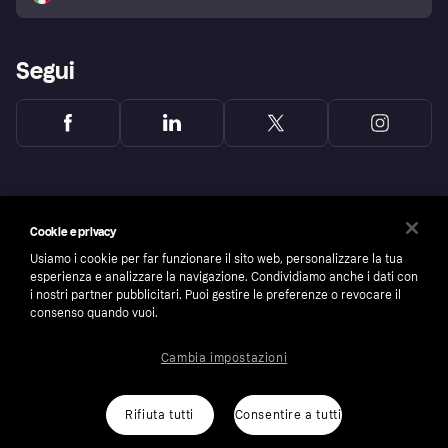
Segui
Cookie e privacy
Usiamo i cookie per far funzionare il sito web, personalizzare la tua
esperienza e analizzare la navigazione. Condividiamo anche i dati con
i nostri partner pubblicitari. Puoi gestire le preferenze o revocare il
consenso quando vuoi.
Cambia impostazioni
Copyright © 2005-2026 Klarna Bank AB (publ). Headquarters: Stockholm, Sweden. All
rights reserved. Klarna Bank AB (publ). Sveavägen 46, 111 34 Stockholm. Organization
number: 556737-0431
Rifiuta tutti
Consentire a tutti
Cookies
Klarna.com