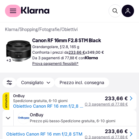
Per il tuo shopping
Per le aziende
Klarna
/
Shopping
/
Fotografie
/
Obiettivi
Canon RF 16mm F2.8 STM Black
Grandangolare, ƒ/2.8, 165 g
Confronta i prezzi da
233,66 €
a
349,00 €
Da 3 pagamenti di 77,88 € con
+
3
Prova pagamenti flessibili*
Consigliato
Prezzo incl. consegna
OnBuy
annuncio
233,66 €
Spedizione gratuita
,
6-10 giorni
O 3 pagamenti di 77,88 €
Obiettivo Canon RF 16 mm f/2,8 STM
OnBuy
·
Prezzo più basso
Spedizione gratuita
,
6-10 giorni
233,66 €
Obiettivo Canon RF 16 mm f/2,8 STM
O 3 pagamenti di 77,88 €