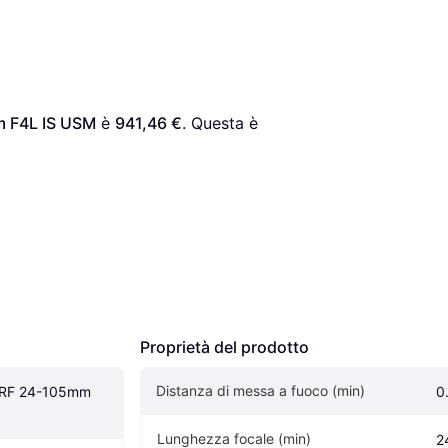
m F4L IS USM
 è 
941,46 €
. Questa è 
Proprietà del prodotto
Distanza di messa a fuoco (min)
 RF 24-105mm 
0
Lunghezza focale (min)
2