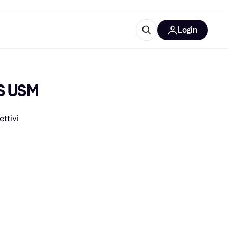
Login
Approfondimenti
ure per ufficio
re
Cos'è Klarna?
IS USM
ettivi
categorie