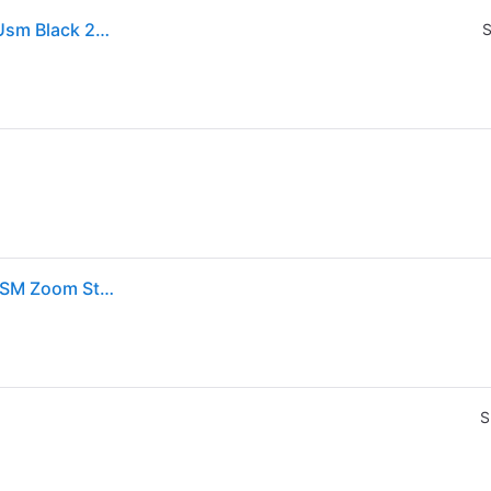
Canon Standard Zoom Serie L Rf 24 105mm F4 L Is Usm Black 2963c005
S
Canon 2963C005 Obiettivo RF 24-105mm f-4 L IS USM Zoom Standard Apertura Costante f-4 Stabilizzatore Ottico 5 Stop Nano USM colore Nero
S