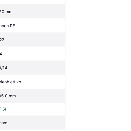
7.0 mm
anon RF
/22
/4
8/14
eleobiettivo
05.0 mm
Sì
oom