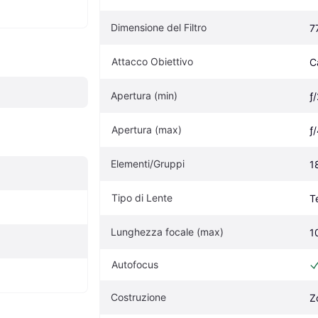
Dimensione del Filtro
7
Attacco Obiettivo
C
Apertura (min)
ƒ
Apertura (max)
ƒ
Elementi/Gruppi
1
Tipo di Lente
T
Lunghezza focale (max)
1
Autofocus
Costruzione
Z