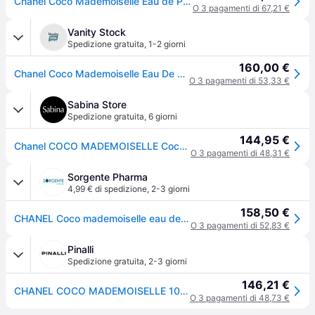
Chanel Coco Mademoiselle Eau de Parfum da donna 100 ml
O 3 pagamenti di 67,21 €
Vanity Stock
Spedizione gratuita
,
1-2 giorni
160,00 €
Chanel Coco Mademoiselle Eau De Parfum 100 ml
O 3 pagamenti di 53,33 €
Sabina Store
Spedizione gratuita
,
6 giorni
144,95 €
Chanel COCO MADEMOISELLE Coco Mademoiselle Spray per Eau de Parfum
O 3 pagamenti di 48,31 €
Sorgente Pharma
4,99 € di spedizione
,
2-3 giorni
158,50 €
CHANEL Coco mademoiselle eau de parfum 100ml
O 3 pagamenti di 52,83 €
Pinalli
Spedizione gratuita
,
2-3 giorni
146,21 €
CHANEL COCO MADEMOISELLE 100ml - Eau de Parfum
O 3 pagamenti di 48,73 €