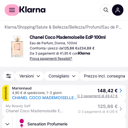
Per il tuo shopping
Per le aziende
Klarna
/
Shopping
/
Salute & Bellezza
/
Bellezza
/
Profumi
/
Eau de Parfum
Chanel Coco Mademoiselle EdP 100ml
Eau de Parfum, Donna, 100ml
Confronta i prezzi da
125,86 €
a
234,88 €
Da 3 pagamenti di 41,95 € con
Prova pagamenti flessibili*
Versioni
Consigliato
Prezzo incl. consegna
Marionnaud
annuncio
148,42 €
4,90 € di spedizione
,
1-3 giorni
O 3 pagamenti di 49,47 €
CHANEL COCO MADEMOISELLE EAU DE PARFUM VAPORIZZATORE
125,86 €
My Beauty Self
Chanel Coco Mademoiselle Eau de Parfum 100ml
O 3 pagamenti di 41,95 €
Sensation Profumerie