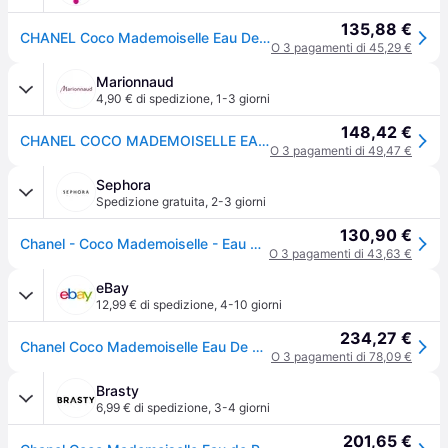
135,88 €
CHANEL Coco Mademoiselle Eau De Parfum Vaporizzatore 100 ML
O 3 pagamenti di 45,29 €
Marionnaud
4,90 € di spedizione
,
1-3 giorni
148,42 €
CHANEL COCO MADEMOISELLE EAU DE PARFUM VAPORIZZATORE
O 3 pagamenti di 49,47 €
Sephora
Spedizione gratuita
,
2-3 giorni
130,90 €
Chanel - Coco Mademoiselle - Eau De Parfum Vaporizzatore - Vaporisateur 100 Ml - Donna - 100 ml
O 3 pagamenti di 43,63 €
eBay
12,99 € di spedizione
,
4-10 giorni
234,27 €
Chanel Coco Mademoiselle Eau De Parfum 100ml For Women
O 3 pagamenti di 78,09 €
Brasty
6,99 € di spedizione
,
3-4 giorni
201,65 €