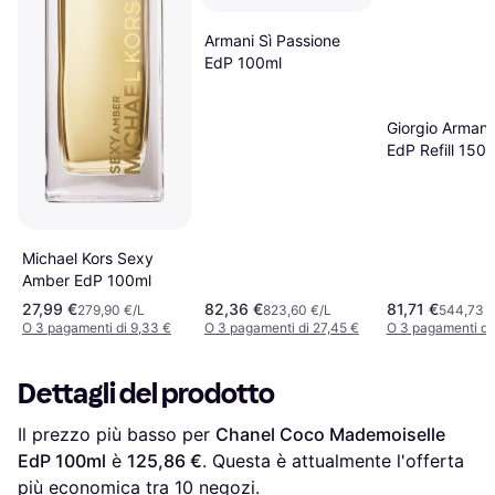
Armani Sì Passione
EdP 100ml
Giorgio Arman
EdP Refill 150
Michael Kors Sexy
Amber EdP 100ml
27,99 €
82,36 €
81,71 €
279,90 €/L
823,60 €/L
544,73 €
O 3 pagamenti di 9,33 €
O 3 pagamenti di 27,45 €
O 3 pagamenti di
Dettagli del prodotto
Il prezzo più basso per 
Chanel Coco Mademoiselle 
EdP 100ml
 è 
125,86 €
. Questa è attualmente l'offerta 
più economica tra 
10
 negozi.