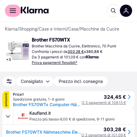
Per il tuo shopping
Per le aziende
Klarna
/
Shopping
/
Case e Interni
/
Case
/
Macchine da Cucire
Brother FS70WTX
Brother Macchina da Cucire, Elettronico, 70 Punti
Confronta i prezzi da
303,28 €
a
380,88 €
Da 3 pagamenti di 101,09 € con
+
3
Prova pagamenti flessibili*
Consigliato
Prezzo incl. consegna
Price1
annuncio
324,45 €
Spedizione gratuita
,
1-4 giorni
O 3 pagamenti di 108,15 €
Brother FS70WTx Computer-Nähmaschine (FS70WTXVM1)
Kaufland.it
·
Prezzo più basso
9,00 € di spedizione
,
9-11 giorni
303,28 €
Brother FS70WTX Nähmaschine Elektro
O 3 pagamenti di 101,09 €