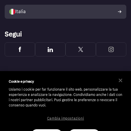
Vendi con Klarna
Piattaforme e partner
Politica di protezione
dell'acquirente Klarna
Italia
Segui
Cookie e privacy
Usiamo i cookie per far funzionare il sito web, personalizzare la tua
esperienza e analizzare la navigazione. Condividiamo anche i dati con
i nostri partner pubblicitari. Puoi gestire le preferenze o revocare il
consenso quando vuoi.
Cambia impostazioni
Copyright © 2005-2026 Klarna Bank AB (publ). Headquarters: Stockholm, Sweden. All
rights reserved. Klarna Bank AB (publ). Sveavägen 46, 111 34 Stockholm. Organization
number: 556737-0431