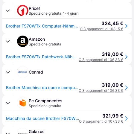
Price1
Spedizione gratuita
,
1-4 giorni
324,45 €
Brother FS70WTx Computer-Nähmaschine (FS70WTXVM1)
O 3 pagamenti di 108,15 €
Amazon
Spedizione gratuita
319,00 €
Brother FS70WTx Patchwork-Nähmaschine mit Macchina da, Metallo Plastica, Bianco/Lilla, Full-size sewing machine + Anschiebetisch
O 3 pagamenti di 106,33 €
Conrad
319,00 €
Brother Macchina da cucire computerizzata FS70WTXVM1 Supporto via computer, con display, Luce LED, con tavolo allungabile
O 3 pagamenti di 106,33 €
Pc Componentes
Spedizione gratuita
321,99 €
Macchina da cucire Brother FS70WTx 70 punti schermo LCD
O 3 pagamenti di 107,33 €
Galaxus