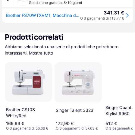
Spedizione gratuita
,
8-10 giorni
341,31 €
Brother FS70WTXVM1, Macchina da cucire, Bianco
O 3 pagamenti di 113,77 €
Prodotti correlati
Abbiamo selezionato una serie di prodotti che potrebbero 
interessarti.
Mostra tutto
Singer Quant
Brother CS10S
Singer Talent 3323
Stylist 9960
White/Red
169,99 €
172,90 €
512 €
O 3 pagamenti di 56,66 €
O 3 pagamenti di 57,63 €
O 3 pagamenti di