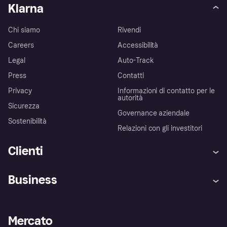
Klarna
Chi siamo
Rivendi
Careers
Accessibilità
Legal
Auto-Track
Press
Contatti
Privacy
Informazioni di contatto per le
autorità
Sicurezza
Governance aziendale
Sostenibilità
Relazioni con gli investitori
Clienti
Assistenza
Arbitro bancario
Business
Login
Promessa di protezione contro
le frodi
Supporto aziende
Portale per sviluppatori
La Klarna app
Impostazioni sulla privacy
Accesso aziende
Stato operativo
Mercato
Esplora i negozi
Il tuo diritto di recesso