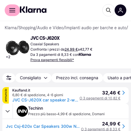
Per il tuo shopping
Per le aziende
Klarna
/
Shopping
/
Audio e Video
/
Impianti audio per barche e auto
/
A
JVC CS-J620X
Coaxial Speakers
Confronta i prezzi da
24,99 €
a
42,77 €
Da 3 pagamenti di 8,33 € con
+
2
Prova pagamenti flessibili*
Consigliato
Prezzo incl. consegna
Usato a part
Kaufland.it
annuncio
32,46 €
6,80 € di spedizione
,
4-6 giorni
O 3 pagamenti di 10,82 €
JVC CS-J620X car speaker 2-way 300 W Round
Techinn
·
Prezzo più basso
4,99 € di spedizione
,
Domani
24,99 €
Jvc Csj-620x Car Speakers 300w Nero
O 3 pagamenti di 8,33 €