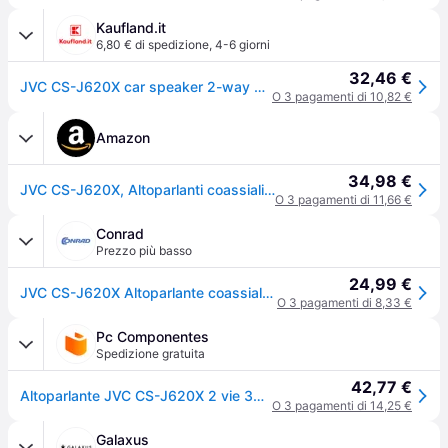
Kaufland.it
6,80 € di spedizione
,
4-6 giorni
32,46 €
JVC CS-J620X car speaker 2-way 300 W Round
O 3 pagamenti di 10,82 €
Amazon
34,98 €
JVC CS-J620X, Altoparlanti coassiali da 16 cm, Potenza di picco di 300W, Woofer in mica da 16cm, Magnete in ferrite, Risposta in frequenza di 30-22,000Hz, Surround ibrido, Nero
O 3 pagamenti di 11,66 €
Conrad
Prezzo più basso
24,99 €
JVC CS-J620X Altoparlante coassiale da incasso a 2 vie 300 W Contenuto: 1 Paio/a
O 3 pagamenti di 8,33 €
Pc Componentes
Spedizione gratuita
42,77 €
Altoparlante JVC CS-J620X 2 vie 300 W neodimio nero round 16 cm
O 3 pagamenti di 14,25 €
Galaxus