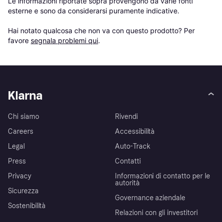
Le informazioni riportate sopra provengono da varie fonti 
esterne e sono da considerarsi puramente indicative.

Hai notato qualcosa che non va con questo prodotto? Per 
favore 
segnala problemi qui
.
Klarna
Chi siamo
Rivendi
Careers
Accessibilità
Legal
Auto-Track
Press
Contatti
Privacy
Informazioni di contatto per le
autorità
Sicurezza
Governance aziendale
Sostenibilità
Relazioni con gli investitori