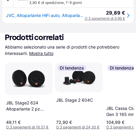
3,90 € di spedizione
,
7-9 giorni
29,89 €
JVC, Altoparlante HiFi auto, Altoparlanti coassiali (300W, 16cm, 6 x 9")
O 3 pagamenti di 9,96 €
Prodotti correlati
Abbiamo selezionato una serie di prodotti che potrebbero 
interessarti.
Mostra tutto
Di tendenza
Di tendenza
JBL Stage 2 604C
JBL Stage2 624
JBL Cassa Clu
Altoparlante 2 pz
Gen 3 165 mm
Contenuto
Watt
49,11 €
72,90 €
104,99 €
O 3 pagamenti di 16,37 €
O 3 pagamenti di 24,30 €
O 3 pagamenti di