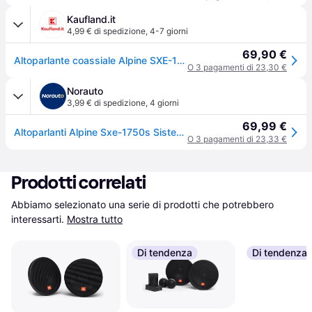
Kaufland.it
4,99 € di spedizione
,
4-7 giorni
69,90 €
Altoparlante coassiale Alpine SXE-1750S a 2 vie, da 16,5 cm (6,5")
O 3 pagamenti di 23,30 €
Norauto
3,99 € di spedizione
,
4 giorni
69,99 €
Altoparlanti Alpine Sxe-1750s Sistema Kit Universale
O 3 pagamenti di 23,33 €
Prodotti correlati
Abbiamo selezionato una serie di prodotti che potrebbero 
interessarti.
Mostra tutto
Di tendenza
Di tendenza