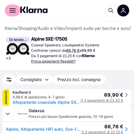
Per il tuo shopping
Per le aziende
Klarna
/
Shopping
/
Audio e Video
/
Impianti audio per barche e auto
/
A
Alpine SXE-1750S
Di tendenza
Coaxial Speakers, Loudspeaker Systems
Confronta i prezzi da
66,76 €
a
69,99 €
Da 3 pagamenti di 22,25 € con
+
3
Prova pagamenti flessibili*
Consigliato
Prezzo incl. consegna
Kaufland.it
annuncio
69,90 €
4,99 € di spedizione
,
4-7 giorni
O 3 pagamenti di 23,30 €
Altoparlante coassiale Alpine SXE-1750S a 2 vie, da 16,5 cm (6,5")
Galaxus
·
Prezzo più basso
Spedizione gratuita
,
10-16 giorni
66,76 €
Alpine, Altoparlante HiFi auto, Sxe-1750s (280W, 17cm)
O 3 pagamenti di 22,25 €