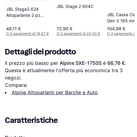
JBL Stage 2 604C
JBL Stage2 624
JBL Cassa Clu
Altoparlante 2 pz
Gen 3 165 mm
Contenuto
Watt
49,11 €
72,90 €
104,99 €
O 3 pagamenti di 16,37 €
O 3 pagamenti di 24,30 €
O 3 pagamenti di
Dettagli del prodotto
Il prezzo più basso per 
Alpine SXE-1750S
 è 
66,76 €
. 
Questa è attualmente l'offerta più economica tra 
3
negozi.
Compara:
Alpine Altoparlanti per Barche e Auto
Caratteristiche