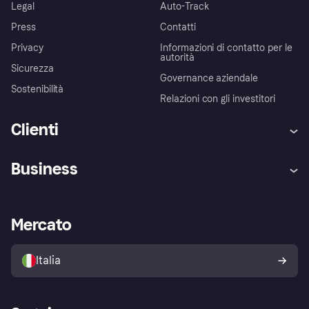
Legal
Auto-Track
Press
Contatti
Privacy
Informazioni di contatto per le
autorità
Sicurezza
Governance aziendale
Sostenibilità
Relazioni con gli investitori
Clienti
Assistenza
Arbitro bancario
Business
Login
Promessa di protezione contro
le frodi
Supporto aziende
Portale per sviluppatori
La Klarna app
Impostazioni sulla privacy
Accesso aziende
Stato operativo
Mercato
Esplora i negozi
Il tuo diritto di recesso
Vendi con Klarna
Piattaforme e partner
Politica di protezione
dell'acquirente Klarna
Italia