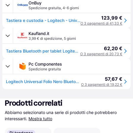
OnBuy
Spedizione gratuita
,
4-6 giorni
123,99 €
Tastiera e custodia - Logitech - Universal Folio - Bluetooth 3.0 - QWERTY spagnolo - Tablet 9-10 pollici
O 3 pagamenti di 41,33 €
Kaufland.it
3,99 € di spedizione
,
5 giorni
62,20 €
Tastiera Bluetooth per tablet Logitech 920-008336
O 3 pagamenti di 20,73 €
Pc Componentes
Spedizione gratuita
57,67 €
Logitech Universal Folio Nero Bluetooth QWERTY Spagnolo
O 3 pagamenti di 19,22 €
Prodotti correlati
Abbiamo selezionato una serie di prodotti che potrebbero 
interessarti.
Mostra tutto
Di tendenza