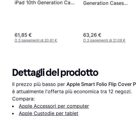
iPad 10th Generation Case
Generation Cases
For 2022 10.9 Inch iPad 10
2018/2017, iPad Air 2
th Generation Case With
Case 2014 9.7 inch, H
Pnecil Holder & Stand
Duty Shockproof Rug
Heavy Duty Shockproof
Protective iPad 5 6 Ge
61,85 €
63,26 €
Rugged 10.9" 10 Gen
9.7" Case
O 3 pagamenti di 20,61 €
O 3 pagamenti di 21,08 €
Cover For Kids Boy
Dettagli del prodotto
Il prezzo più basso per 
Apple Smart Folio Flip Cover P
è attualmente l'offerta più economica tra 
12
 negozi.
Compara:
Apple Accessori per computer
Apple Custodie per tablet