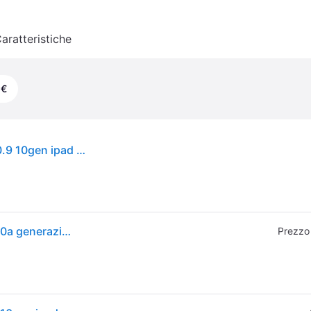
aratteristiche
 €
Apple ipad smart folio flip cover per apple ipad 10.9 10gen ipad a16 sky blue
Apple Smart Folio MDEQ4ZM/A per iPad (A16) iPad 10a generazione 11″ Magnetico
Prezzo