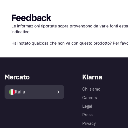
Feedback
Le informazioni riportate sopra provengono da varie fonti est
indicative.

Hai notato qualcosa che non va con questo prodotto? Per favo
Mercato
Klarna
Chi siamo
Italia
Careers
Legal
Press
Privacy