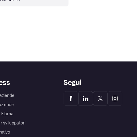
ess
Segui
aziende
aziende
 Klarna
r sviluppatori
rativo