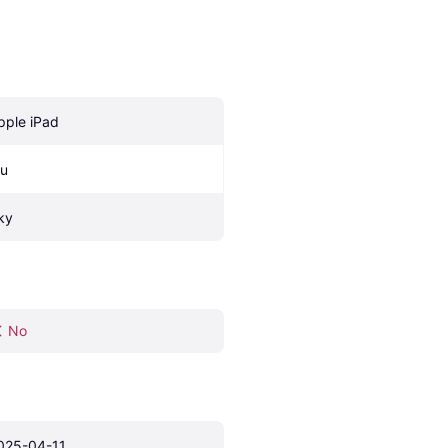
pple iPad
lu
ky
No
025-04-11