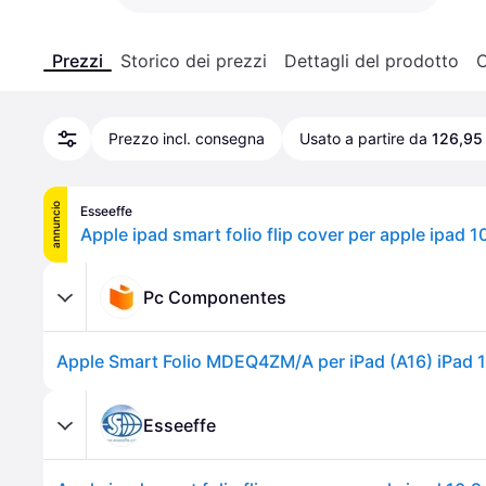
Prezzi
Storico dei prezzi
Dettagli del prodotto
C
Prezzo incl. consegna
Usato a partire da
126,95
annuncio
Esseeffe
Pc Componentes
Esseeffe