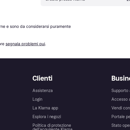
erne e sono da considerarsi puramente 
re 
segnala problemi qui
.
Clienti
Busin
Assistenza
Supporto 
Login
Accesso 
La Klarna app
Vendi con
Esplora i negozi
Portale pe
Politica di protezione
Stato ope
dell'acquirente Klarna