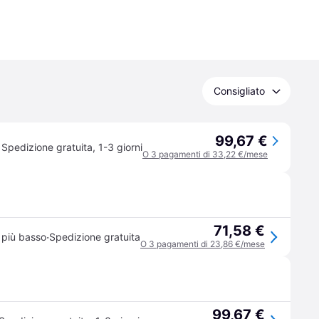
Consigliato
99,67 €
Spedizione gratuita
,
1-3 giorni
O 3 pagamenti di 33,22 €/mese
71,58 €
·
 più basso
Spedizione gratuita
O 3 pagamenti di 23,86 €/mese
99,67 €