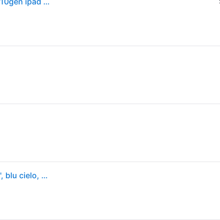
Apple ipad smart folio flip cover per apple ipad 10.9 10gen ipad a16 sky blue
Apple Smart Folio MDEQ4ZM-A per iPad 10a gen, 11'', blu cielo, chiusura magnetica