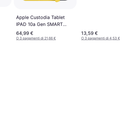
Apple Custodia Tablet
IPAD 10a Gen SMART
Folio MDEN4ZM
64,99 €
13,59 €
O 3 pagamenti di 21,66 €
O 3 pagamenti di 4,53 €