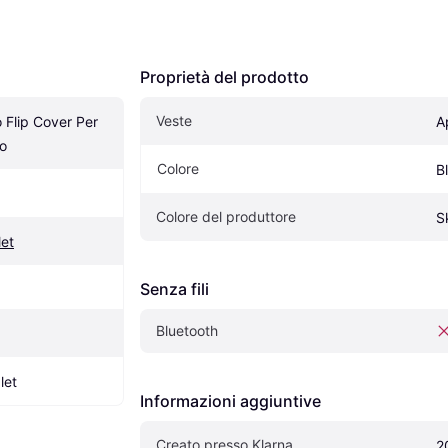
Proprietà del prodotto
Veste
 Flip Cover Per 
A
lo
Colore
B
Colore del produttore
S
let
Senza fili
Bluetooth
let
Informazioni aggiuntive
Creato presso Klarna
2