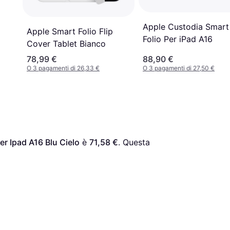
Apple Custodia Smart
eavy
Apple Smart Folio Flip
Folio Per iPad A16
ged
Cover Tablet Bianco
n
78,99 €
88,90 €
O 3 pagamenti di 26,33 €
O 3 pagamenti di 27,50 €
er Ipad A16 Blu Cielo
 è 
71,58 €
. Questa 