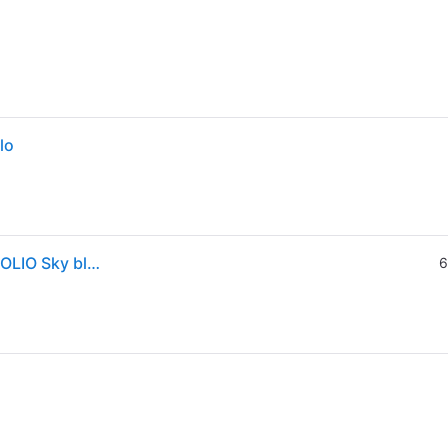
lo
Custodia tablet IPAD 10.9 10TH ° A16 11TH SMART FOLIO Sky blue MDEQ4ZM A
6