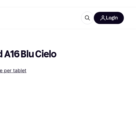
Login
Approfondimenti
ure per ufficio
re
Cos'è Klarna?
d A16 Blu Cielo
e per tablet
categorie