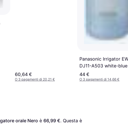
s
Panasonic Irrigator E
DJ11-A503 white-blue
60,64 €
44 €
O 3 pagamenti di 20,21 €
O 3 pagamenti di 14,66 €
gatore orale Nero
 è 
66,99 €
. Questa è 