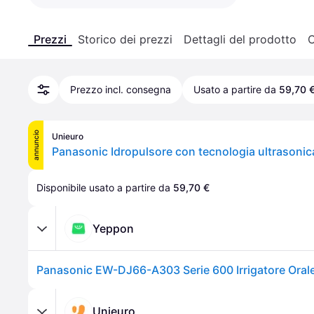
Prezzi
Storico dei prezzi
Dettagli del prodotto
C
Prezzo incl. consegna
Usato a partire da
59,70 
annuncio
Unieuro
Panasonic Idropulsore con tecnologia ultrason
Disponibile usato a partire da 
59,70 €
Yeppon
Unieuro