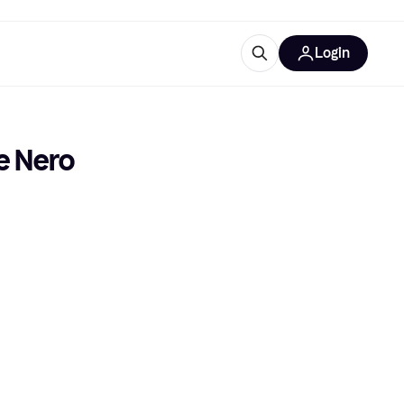
Login
Approfondimenti
ure per ufficio
re
Cos'è Klarna?
e Nero
categorie