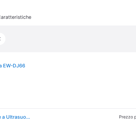
aratteristiche
€
ica EW-DJ66
Panasonic EW-DJ66-A303 Serie 600 Irrigatore Orale a Ultrasuoni 200ml IPX7 5 Livelli di Pressione 2 Ugelli colore Blu Marino
Prezzo 