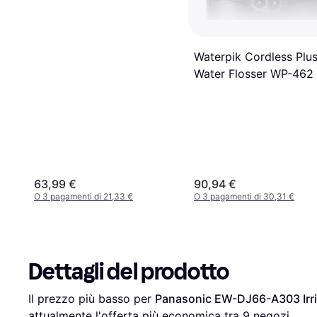
Waterpik Cordless Plu
Water Flosser WP-462
63,99 €
90,94 €
O 3 pagamenti di 21,33 €
O 3 pagamenti di 30,31 €
Dettagli del prodotto
Il prezzo più basso per 
Panasonic EW-DJ66-A303 Irri
attualmente l'offerta più economica tra 
9
 negozi.