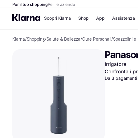
Per il tuo shopping
Per le aziende
Scopri Klarna
Shop
App
Assistenza
Klarna
/
Shopping
/
Salute & Bellezza
/
Cure Personali
/
Spazzolini e I
Opzioni di pagame
Negozi
Opzioni di pagamen
Booking.c
Panason
Paga ora
Unieuro
Paga in 3 rate
Media Wor
Irrigatore
Paga dopo 30 giorni
eBay
Finanziamento
Zalando
Confronta i pr
Da 3 pagamenti 
Elenco negozi