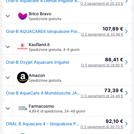
Oral-b Aquacare 4 Dental Irrigator Bianco
O 3 pagamenti di 20,33 €
Brico Bravo
Spedizione gratuita
107,89 €
Oral-B AQUACARE4 Idropulsore Portatile con Tecnologia Oxyjet Irrigatore Orale Senza Fili Flusso Regolabile 2 Intensita' 2 Modalita' di Pulizia Serbatoio 145 ml colore Blu Bianco
O 3 pagamenti di 35,96 €
Kaufland.it
Spedizione gratuita
,
4-6 giorni
86,41 €
Oral-B Oxyjet Aquacare irrigator
O 3 pagamenti di 28,80 €
Amazon
Spedizione gratuita
73,39 €
Oral-B AquaCare 4 Munddusche JAS22
O 3 pagamenti di 24,46 €
Farmacosmo
4,89 € di spedizione
,
24-48 giorni
92,10 €
ORAL B Aquacare 4 - Idropulsore Portatile
O 3 pagamenti di 30,70 €