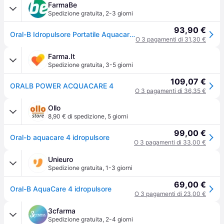
FarmaBe
Spedizione gratuita
,
2-3 giorni
93,90 €
Oral-B Idropulsore Portatile Aquacare 4 con Tecnologia Oxyjet, 1 Idropulsore
O 3 pagamenti di 31,30 €
Farma.It
Spedizione gratuita
,
3-5 giorni
109,07 €
ORALB POWER ACQUACARE 4
O 3 pagamenti di 36,35 €
Ollo
8,90 € di spedizione
,
5 giorni
99,00 €
Oral-b aquacare 4 idropulsore
O 3 pagamenti di 33,00 €
Unieuro
Spedizione gratuita
,
1-3 giorni
69,00 €
Oral-B AquaCare 4 idropulsore
O 3 pagamenti di 23,00 €
3cfarma
Spedizione gratuita
,
2-4 giorni