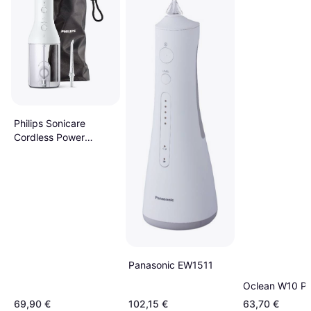
Philips Sonicare
Cordless Power
Flosser HX3826
Panasonic EW1511
Oclean W10 Pi
69,90 €
102,15 €
63,70 €