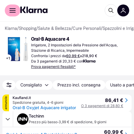
Per il tuo shopping
Per le aziende
Klarna
/
Shopping
/
Salute & Bellezza
/
Cure Personali
/
Spazzolini e Irrig
Oral-B Aquacare 4
Irrigatore, 2 Impostazioni della Pressione dell'Acqua, 
Stazione di Ricarica, Impermeabile
Confronta i prezzi da
60,99 €
a
218,90 €
+
1
Da 3 pagamenti di 20,33 € con
Prova pagamenti flessibili*
Consigliato
Prezzo incl. consegna
Usato a part
Kaufland.it
annuncio
86,41 €
Spedizione gratuita
,
4-6 giorni
O 3 pagamenti di 28,80 €
Oral-B Oxyjet Aquacare irrigator
Techinn
·
Prezzo più basso
3,99 € di spedizione
,
9 giorni
60,99 €