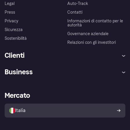
Legal
Auto-Track
Press
Contatti
Privacy
Informazioni di contatto per le
autorità
Sicurezza
Governance aziendale
Sostenibilità
Relazioni con gli investitori
Clienti
Assistenza
Arbitro bancario
Business
Login
Promessa di protezione contro
le frodi
Supporto aziende
Portale per sviluppatori
La Klarna app
Impostazioni sulla privacy
Accesso aziende
Stato operativo
Mercato
Esplora i negozi
Il tuo diritto di recesso
Vendi con Klarna
Piattaforme e partner
Politica di protezione
dell'acquirente Klarna
Italia