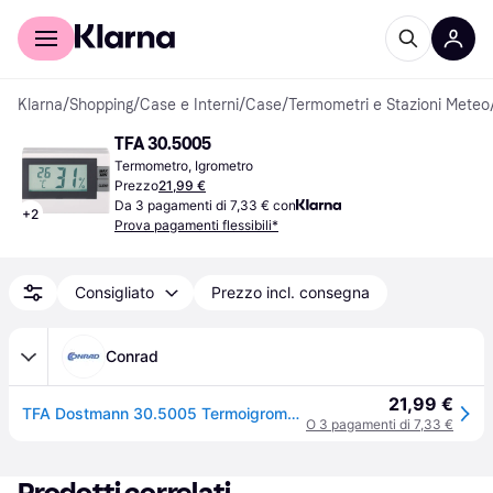
Per il tuo shopping
Per le aziende
Klarna
/
Shopping
/
Case e Interni
/
Case
/
Termometri e Stazioni Meteo
TFA 30.5005
Termometro, Igrometro
Prezzo
21,99 €
Da 3 pagamenti di 7,33 € con
+
2
Prova pagamenti flessibili*
Consigliato
Prezzo incl. consegna
Conrad
21,99 €
TFA Dostmann 30.5005 Termoigrometro Bianco 30.5005
O 3 pagamenti di 7,33 €