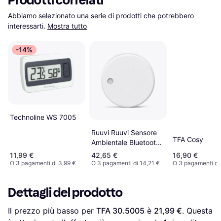
Prodotti correlati
Abbiamo selezionato una serie di prodotti che potrebbero 
interessarti.
Mostra tutto
-14%
Technoline WS 7005
Ruuvi Ruuvi Sensore
TFA Cosy
Ambientale Bluetooth
RuuviTag 4 in 1
11,99 €
42,65 €
16,90 €
O 3 pagamenti di 3,99 €
O 3 pagamenti di 14,21 €
O 3 pagamenti di
Dettagli del prodotto
Il prezzo più basso per 
TFA 30.5005
 è 
21,99 €
. Questa 