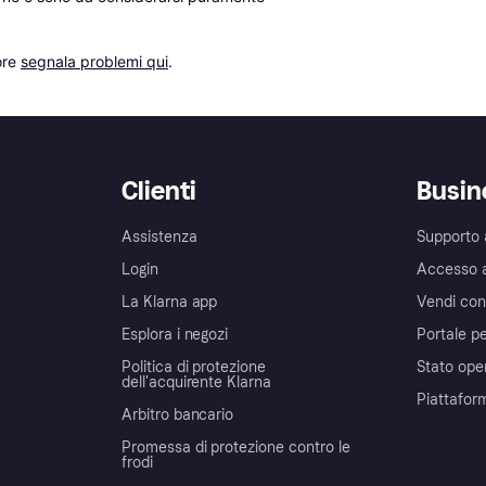
re 
segnala problemi qui
.
Clienti
Busin
Assistenza
Supporto 
Login
Accesso 
La Klarna app
Vendi con
Esplora i negozi
Portale pe
Politica di protezione
Stato ope
dell'acquirente Klarna
Piattafor
Arbitro bancario
Promessa di protezione contro le
frodi