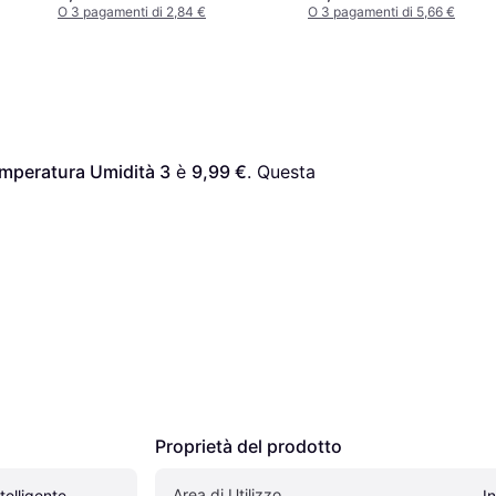
O 3 pagamenti di 2,84 €
O 3 pagamenti di 5,66 €
emperatura Umidità 3
 è 
9,99 €
. Questa 
Proprietà del prodotto
Area di Utilizzo
elligente 
In