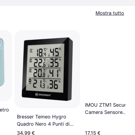
Mostra tutto
IMOU ZTM1 Security
etro
Camera Sensore
Bresser Temeo Hygro
Temperatura Ed Umid
Quadro Nero 4 Punti di
Misura Nero 10,4 x 2,5 x
34,99 €
17,15 €