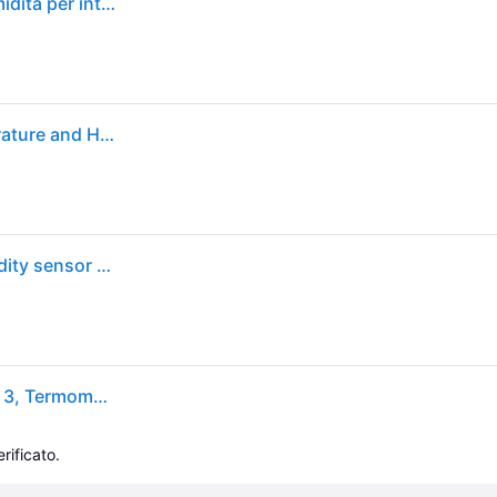
Xiaomi MJWSD05MMC Sensore di temperatura e umidità per interni a piantana
Sensore di Temperatura e Umidità Xiaomi Mi Temperature and Humidity Monitor 3 Bluetooth LCD
Xiaomi MJWSD05MMC Interno Temperature & humidity sensor Libera installazione
Xiaomi Monitor intelligente di temperatura e umidità 3, Termometro + Igrometro, Bianco
rificato.