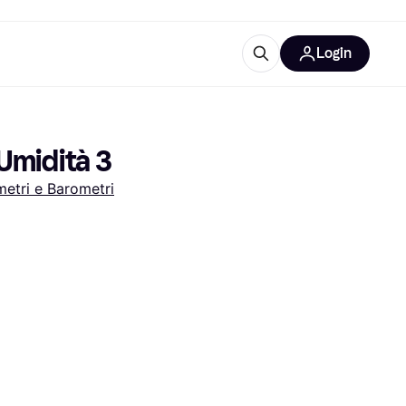
Login
Approfondimenti
ure per ufficio
re
Cos'è Klarna?
Umidità 3
metri e Barometri
categorie