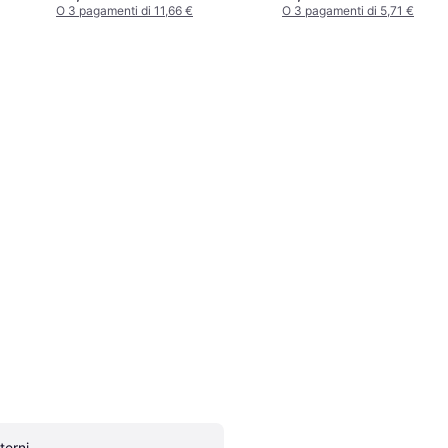
12 cm
O 3 pagamenti di 11,66 €
O 3 pagamenti di 5,71 €
terni