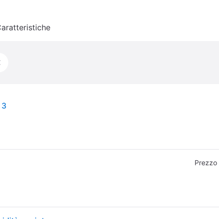
aratteristiche
€
 3
Prezzo 