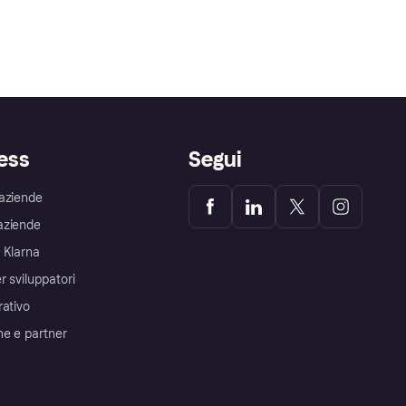
ess
Segui
aziende
aziende
 Klarna
r sviluppatori
rativo
me e partner