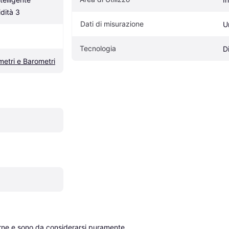
dità 3
Dati di misurazione
U
Tecnologia
D
metri e Barometri
erne e sono da considerarsi puramente 