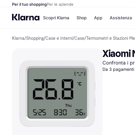
Per il tuo shopping
Per le aziende
Scopri Klarna
Shop
App
Assistenza
Klarna
/
Shopping
/
Case e Interni
/
Case
/
Termometri e Stazioni M
Opzioni di pagame
Negozi
Opzioni di pagamen
Booking.c
Xiaomi 
Paga ora
Unieuro
Paga in 3 rate
Media Wor
Confronta i pr
Paga dopo 30 giorni
eBay
Finanziamento
Da 3 pagamenti 
Zalando
Elenco negozi