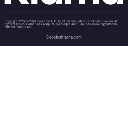
Copyright © 2005-2026 Klarna Bank AB (publ). Headquarters: Stockholm, Sweden. All
rights reserved. Klarna Bank AB (publ). Sveavägen 46, 111 34 Stockholm. Organization
number: 556737-0431
Cookies
Klarna.com