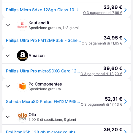
23,99 €
Philips Micro Sdxc 128gb Class 10 Uhs-i U3 Memory Card With Adapter Nero
O 3 pagamenti di 7,99 €
Kaufland.it
Spedizione gratuita
,
1-3 giorni
34,95 €
Philips Ultra Pro FM12MP65B - Scheda di memoria flash (adattatore SD incluso) - 128 GB - A1 / Classe video V30 / UHS-I U3 / Classe10 - microSDXC
O 3 pagamenti di 11,65 €
Amazon
39,60 €
Philips Ultra Pro microSDXC Card 128 GB+adattatore SD UHS-I U3,velocità di lettura fino a 100 MB/s,A1 Fast App Perf,V30,scheda di memoria per smartphone,tablet,PC,lettore di schede,video 4K UHD
O 3 pagamenti di 13,20 €
Pc Componentes
Spedizione gratuita
52,31 €
Scheda MicroSD Philips FM12MP65B 128GB UHS-I Classe 10 U3 V30 A1 con Adattatore SD
O 3 pagamenti di 17,43 €
Ollo
5,90 € di spedizione
,
8 giorni
39,20 €
Fm12mp65b 128 gb microsdxc uhs-i classe 10