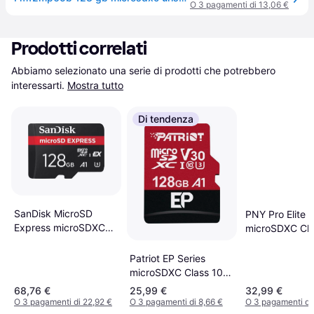
O 3 pagamenti di 13,06 €
Prodotti correlati
Abbiamo selezionato una serie di prodotti che potrebbero 
interessarti.
Mostra tutto
Di tendenza
SanDisk MicroSD
PNY Pro Elite
Express microSDXC
microSDXC Cla
Class 10 UHS-I U3
UHS-I U3 V30 
V30 A1 880/480MB/s
100/90MB/s 1
Patriot EP Series
128GB
+Adapter
microSDXC Class 10
UHS-I U3 V30 A1
68,76 €
25,99 €
32,99 €
100/80MB/s 128GB
O 3 pagamenti di 22,92 €
O 3 pagamenti di 8,66 €
O 3 pagamenti di