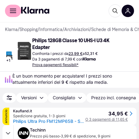
Per il tuo shopping
Per le aziende
Klarna
/
Shopping
/
Informatica
/
Archiviazioni
/
Schede di Memoria & C
Philips 128GB Classe 10 UHS-I U3 4K 
Edapter
Confronta i prezzi da
23,99 €
a
52,31 €
Da 3 pagamenti di 7,99 € con
+
1
Prova pagamenti flessibili*
È un buon momento per acquistare! I prezzi sono 
attualmente inferiori del 
9 €
 rispetto alla media.
Versioni
Consigliato
Prezzo incl. consegna
Kaufland.it
annuncio
34,95 €
Spedizione gratuita
,
1-3 giorni
O 3 pagamenti di 11,65 €
Philips Ultra Pro FM12MP65B - Scheda di memoria flash (adattatore SD incluso) - 128 GB - A1 / Classe video V30 / UHS-I U3 / Classe10 - microSDXC
Techinn
·
Prezzo più basso
3,99 € di spedizione
,
9 giorni