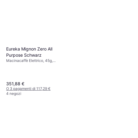
Eureka Mignon Zero All
Purpose Schwarz
Macinacaffè Elettrico, 45g,
Macinatura regolabile, Espresso
351,88 €
O 3 pagamenti di 117,29 €
4 negozi
De'Longhi Dedica KG 520.M
Macinacaffè Elettrico, 350g,
142,90 €
Macinatura regolabile, Espresso,
Display
O 3 pagamenti di 47,63 €