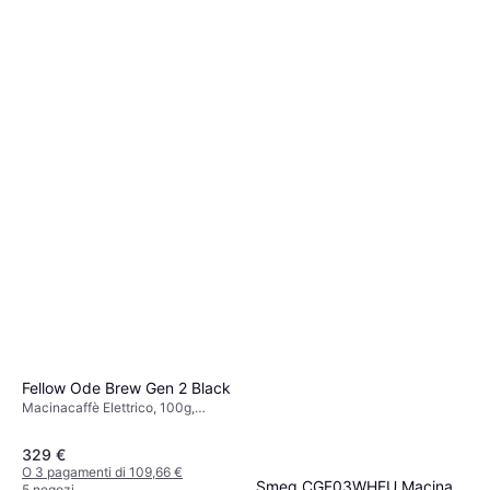
Fellow Ode Brew Gen 2 Black
Macinacaffè Elettrico, 100g,
Macinatura regolabile,
Spegnimento automatico
329 €
O 3 pagamenti di 109,66 €
Smeg CGF03WHEU Macina
5 negozi