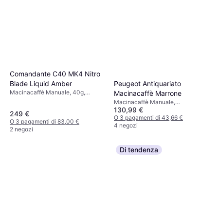
Comandante C40 MK4 Nitro
Blade Liquid Amber
Peugeot Antiquariato
Macinacaffè Manuale, 40g,
Macinacaffè Marrone
Macinatura regolabile
Macinacaffè Manuale,
130,99 €
Macinacaffè Elettrico, Macinatura
249 €
regolabile
O 3 pagamenti di 43,66 €
O 3 pagamenti di 83,00 €
4 negozi
2 negozi
Di tendenza