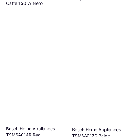
Caffé 150 W Nero
173,47 €
197,92 €
O 3 pagamenti di 57,82 €
5 negozi
Bosch Home Appliances
Bosch Home Appliances
TSM6A014R Red
TSM6A017C Beige