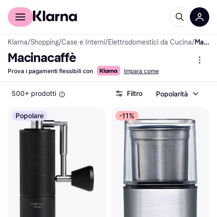
Per il tuo shopping
Per le aziende
Klarna
/
Shopping
/
Case e Interni
/
Elettrodomestici da Cucina
/
Macinacaffè
Macinacaffè
Prova i pagamenti flessibili con
Impara come
500+ prodotti
Filtro
Popolarità
Popolare
-11%