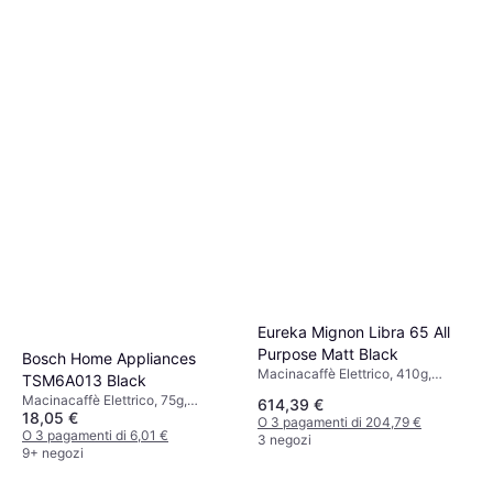
Eureka Mignon Libra 65 All
Purpose Matt Black
Bosch Home Appliances
Macinacaffè Elettrico, 410g,
TSM6A013 Black
Macinatura regolabile, Display,
Macinacaffè Elettrico, 75g,
614,39 €
Espresso
18,05 €
Espresso, Funzione di sicurezza
O 3 pagamenti di 204,79 €
O 3 pagamenti di 6,01 €
3 negozi
9+ negozi