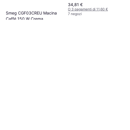
34,81 €
O 3 pagamenti di 11,60 €
Smeg CGF03CREU Macina
7 negozi
Caffé 150 W Crema
173,47 €
O 3 pagamenti di 57,82 €
7 negozi