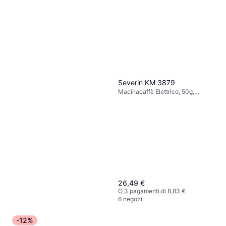
Severin KM 3879
Macinacaffè Elettrico, 50g,
Macinatura regolabile
26,49 €
O 3 pagamenti di 8,83 €
6 negozi
LeLit Macinacaffè Elettrico
-12%