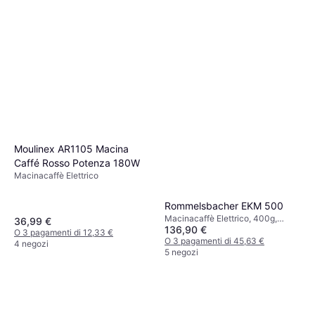
Moulinex AR1105 Macina
Caffé Rosso Potenza 180W
Macinacaffè Elettrico
Rommelsbacher EKM 500
Macinacaffè Elettrico, 400g,
36,99 €
136,90 €
Display, Espresso, Timer,
O 3 pagamenti di 12,33 €
Macinatura regolabile
O 3 pagamenti di 45,63 €
4 negozi
5 negozi