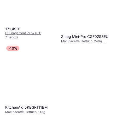
171,49 €
O 3 pagamenti di 57,16 €
Smeg Mini-Pro CGF02SSEU
7 negozi
Macinacaffè Elettrico, 240g,
219,49 €
Espresso, Macinatura regolabile
-10%
O 3 pagamenti di 73,16 €
4 negozi
KitchenAid 5KBGR111BM
Macinacaffè Elettrico, 113g