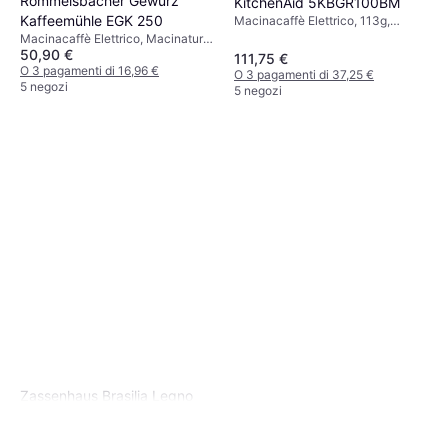
Rommelsbacher Gewürz
KitchenAid 5KBGR100BM
Kaffeemühle EGK 250
Macinacaffè Elettrico, 113g,
Macinatura regolabile
Macinacaffè Elettrico, Macinatura
50,90 €
regolabile
111,75 €
O 3 pagamenti di 16,96 €
O 3 pagamenti di 37,25 €
5 negozi
5 negozi
Zassenhaus Brasilia Legno
Faggio Mogano
Macinacaffè Manuale, 50g,