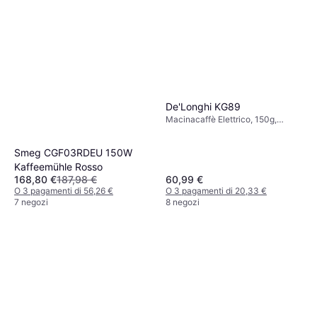
De'Longhi KG89
Macinacaffè Elettrico, 150g,
Macinatura regolabile,
Spegnimento automatico
Smeg CGF03RDEU 150W
Kaffeemühle Rosso
60,99 €
168,80 €
187,98 €
O 3 pagamenti di 20,33 €
O 3 pagamenti di 56,26 €
8 negozi
7 negozi