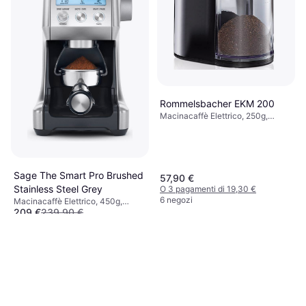
Rommelsbacher EKM 200
Macinacaffè Elettrico, 250g,
Espresso, Macinatura regolabile
Sage The Smart Pro Brushed
57,90 €
Stainless Steel Grey
O 3 pagamenti di 19,30 €
6 negozi
Macinacaffè Elettrico, 450g,
209 €
239,90 €
Espresso, Macinatura regolabile,
Timer, Display
O 3 pagamenti di 69,66 €
6 negozi