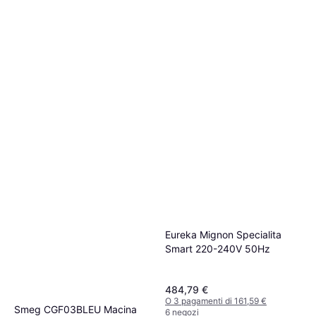
Con Macine Coniche Potenza
Macinacaffè Elettrico, 250g,
150 Watt Capacità 250 gr
289,90 €
Espresso, Macinatura regolabile
O 3 pagamenti di 96,63 €
5 negozi
Eureka Mignon Specialita
Smart 220-240V 50Hz
484,79 €
O 3 pagamenti di 161,59 €
Smeg CGF03BLEU Macina
6 negozi