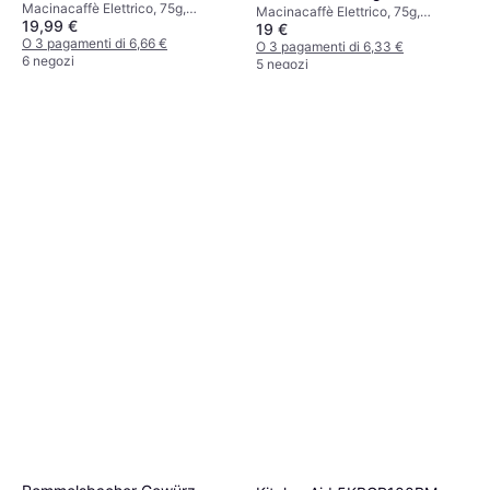
Macinacaffè Elettrico, 75g,
Macinacaffè Elettrico, 75g,
19,99 €
Espresso, Funzione di sicurezza
19 €
Espresso, Funzione di sicurezza
O 3 pagamenti di 6,66 €
O 3 pagamenti di 6,33 €
6 negozi
5 negozi