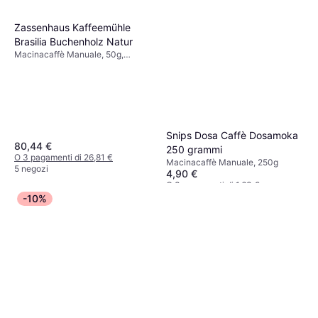
Zassenhaus Kaffeemühle
Brasilia Buchenholz Natur
Macinacaffè Manuale, 50g,
Macinatura regolabile
Snips Dosa Caffè Dosamoka
80,44 €
250 grammi
O 3 pagamenti di 26,81 €
Macinacaffè Manuale, 250g
5 negozi
4,90 €
O 3 pagamenti di 1,63 €
7 negozi
-10%