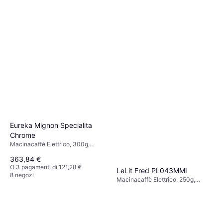
6 negozi
Eureka Mignon Specialita
Chrome
Macinacaffè Elettrico, 300g,
Macinatura regolabile, Display,
363,84 €
Espresso
O 3 pagamenti di 121,28 €
LeLit Fred PL043MMI
8 negozi
Macinacaffè Elettrico, 250g,
189,99 €
Espresso, Macinatura regolabile
O 3 pagamenti di 63,33 €
9 negozi