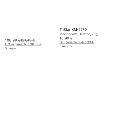
TriStar KM-2270
Macinacaffè Elettrico, 70g,
18,99 €
Macinatura regolabile, Funzione di
108,99 €
121,49 €
sicurezza
O 3 pagamenti di 6,33 €
O 3 pagamenti di 36,33 €
5 negozi
5 negozi