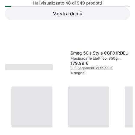
Macinatura regolabile
Hai visualizzato 48 di 949 prodotti
Mostra di più
106,82 €
O 3 pagamenti di 35,60 €
5 negozi
1
2
3
...
12
...
20
Smeg 50's Style CGF01RDEU
Macinacaffè Elettrico, 350g,
179,99 €
Funzione di sicurezza, Macinatura
regolabile, Espresso
O 3 pagamenti di 59,99 €
4 negozi