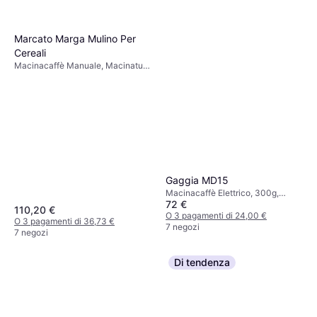
Marcato Marga Mulino Per
Cereali
Macinacaffè Manuale, Macinatura
regolabile
Gaggia MD15
Macinacaffè Elettrico, 300g,
72 €
Macinatura regolabile, Timer
110,20 €
O 3 pagamenti di 24,00 €
O 3 pagamenti di 36,73 €
7 negozi
7 negozi
Di tendenza