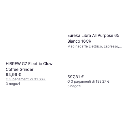
Eureka Libra All Purpose 65
Bianco 16CR
Macinacaffè Elettrico, Espresso,
Display, Macinatura regolabile
HiBREW G7 Electric Glow
Coffee Grinder
94,99 €
597,81 €
O 3 pagamenti di 31,66 €
O 3 pagamenti di 199,27 €
3 negozi
5 negozi