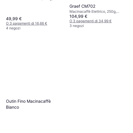
Spegnimento automatico,
Macinazione a Disco
Graef CM702
Macinatura regolabile
Macinacaffè Elettrico, 250g,
104,99 €
Macinatura regolabile
49,99 €
O 3 pagamenti di 34,99 €
O 3 pagamenti di 16,66 €
3 negozi
4 negozi
Outin Fino Macinacaffè
Bianco