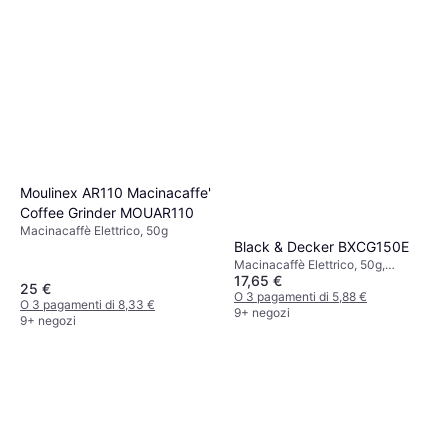
Moulinex AR110 Macinacaffe'
Coffee Grinder MOUAR110
Macinacaffè Elettrico, 50g
Black & Decker BXCG150E
Macinacaffè Elettrico, 50g,
17,65 €
Espresso, Macinatura regolabile,
25 €
Funzione di sicurezza
O 3 pagamenti di 5,88 €
O 3 pagamenti di 8,33 €
9+ negozi
9+ negozi