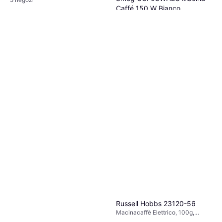
Caffé 150 W Bianco
175,49 €
O 3 pagamenti di 58,49 €
7 negozi
Russell Hobbs 23120-56
Macinacaffè Elettrico, 100g,
Macinatura regolabile