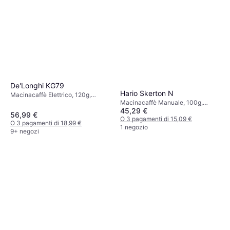
De'Longhi KG79
Hario Skerton N
Macinacaffè Elettrico, 120g,
Macinacaffè Manuale, 100g,
Macinatura regolabile,
45,29 €
Macinatura regolabile
Spegnimento automatico,
56,99 €
O 3 pagamenti di 15,09 €
Funzione di sicurezza
O 3 pagamenti di 18,99 €
1 negozio
9+ negozi