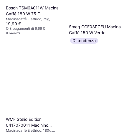
Bosch TSM6A011W Macina
Caffé 180 W 75 G
Macinacaffè Elettrico, 75g,
19,99 €
Funzione di sicurezza
Smeg CGF03PGEU Macina
O 3 pagamenti di 6,66 €
Caffé 150 W Verde
8 negozi
182,99 €
Di tendenza
O 3 pagamenti di 60,99 €
5 negozi
WMF Stelio Edition
0417070011 Macinino
Macinacaffè Elettrico, 180g,
Argento Nero Meccanismo di