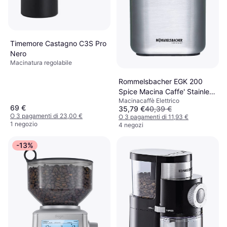
Timemore Castagno C3S Pro
Nero
Macinatura regolabile
Rommelsbacher EGK 200
Spice Macina Caffe' Stainless
Macinacaffè Elettrico
Steel Silver
69 €
35,79 €
40,39 €
O 3 pagamenti di 23,00 €
O 3 pagamenti di 11,93 €
1 negozio
4 negozi
-13%