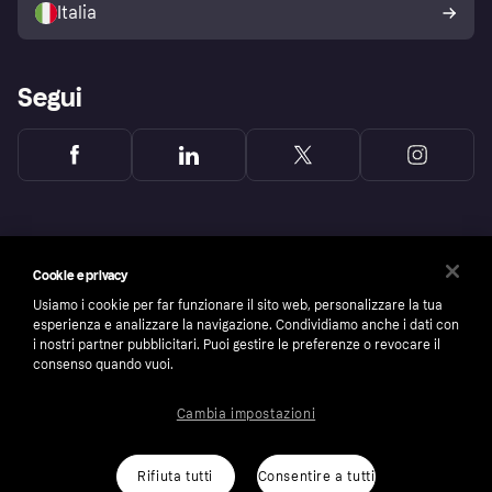
Italia
Segui
Cookie e privacy
Usiamo i cookie per far funzionare il sito web, personalizzare la tua
esperienza e analizzare la navigazione. Condividiamo anche i dati con
i nostri partner pubblicitari. Puoi gestire le preferenze o revocare il
consenso quando vuoi.
Cambia impostazioni
Copyright © 2005-2026 Klarna Bank AB (publ). Headquarters: Stockholm, Sweden. All
rights reserved. Klarna Bank AB (publ). Sveavägen 46, 111 34 Stockholm. Organization
number: 556737-0431
Rifiuta tutti
Consentire a tutti