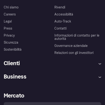
Chi siamo
Rivendi
Careers
Accessibilità
Legal
Auto-Track
Press
Contatti
Privacy
Informazioni di contatto per le
autorità
Sicurezza
Governance aziendale
Sostenibilità
Relazioni con gli investitori
Clienti
Assistenza
Arbitro bancario
Business
Login
Promessa di protezione contro
le frodi
Supporto aziende
Portale per sviluppatori
La Klarna app
Impostazioni sulla privacy
Accesso aziende
Stato operativo
Mercato
Esplora i negozi
Il tuo diritto di recesso
Vendi con Klarna
Piattaforme e partner
Politica di protezione
dell'acquirente Klarna