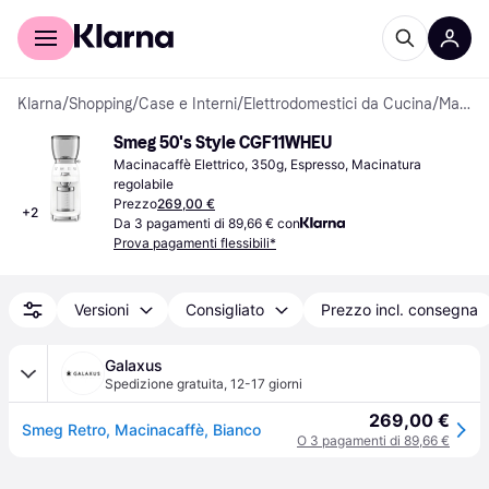
Per il tuo shopping
Per le aziende
Klarna
/
Shopping
/
Case e Interni
/
Elettrodomestici da Cucina
/
Macinacaffè
Smeg 50's Style CGF11WHEU
Macinacaffè Elettrico, 350g, Espresso, Macinatura 
regolabile
Prezzo
269,00 €
+
2
Da 3 pagamenti di 89,66 € con
Prova pagamenti flessibili*
Versioni
Consigliato
Prezzo incl. consegna
Galaxus
Spedizione gratuita
,
12-17 giorni
269,00 €
Smeg Retro, Macinacaffè, Bianco
O 3 pagamenti di 89,66 €