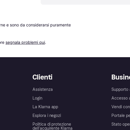
erne e sono da considerarsi puramente 
re 
segnala problemi qui
.
Clienti
Busin
Assistenza
Supporto 
Login
Accesso 
La Klarna app
Vendi con
Esplora i negozi
Portale pe
Politica di protezione
Stato ope
dell'acquirente Klarna