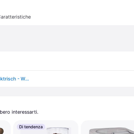
aratteristiche
Baratza Encore Kaffeemühle mit Kegelmahlwerk, Elektrisch - Weiß
ero interessarti.
Di tendenza