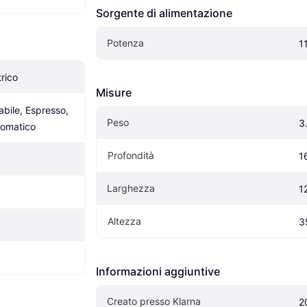
Sorgente di alimentazione
Potenza
1
rico
Misure
bile, Espresso, 
Peso
3
omatico
Profondità
1
Larghezza
1
Altezza
3
Informazioni aggiuntive
Creato presso Klarna
2