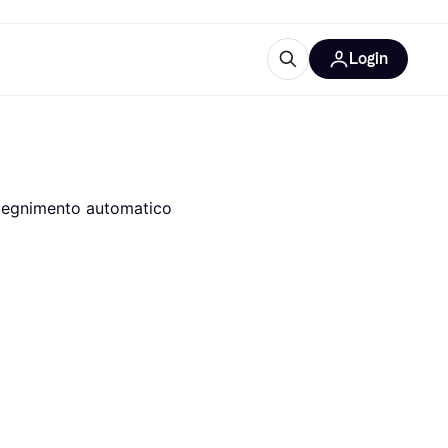
Login
Approfondimenti
ure per ufficio
re
Cos'è Klarna?
Spegnimento automatico
categorie