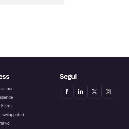
ess
Segui
aziende
aziende
 Klarna
r sviluppatori
rativo