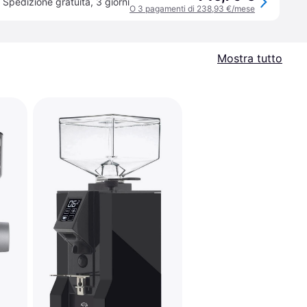
Spedizione gratuita
,
3 giorni
O 3 pagamenti di 238,93 €/mese
Mostra tutto