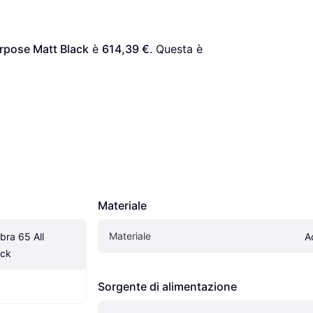
urpose Matt Black
 è 
614,39 €
. Questa è 
Materiale
Materiale
ra 65 All 
A
ack
Sorgente di alimentazione