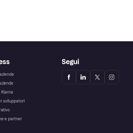
ess
Segui
aziende
aziende
 Klarna
r sviluppatori
rativo
me e partner