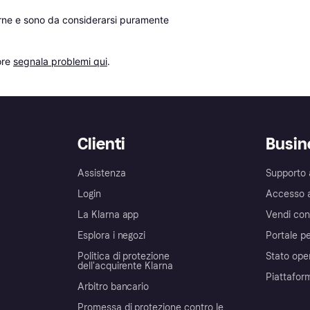
erne e sono da considerarsi puramente 
re 
segnala problemi qui
.
Clienti
Busin
Assistenza
Supporto 
Login
Accesso 
La Klarna app
Vendi con
Esplora i negozi
Portale pe
Politica di protezione
Stato ope
dell'acquirente Klarna
Piattafor
Arbitro bancario
Promessa di protezione contro le