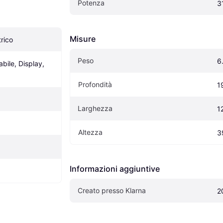
Potenza
3
Misure
rico
Peso
6
bile, Display, 
Profondità
1
Larghezza
1
Altezza
3
Informazioni aggiuntive
Creato presso Klarna
2