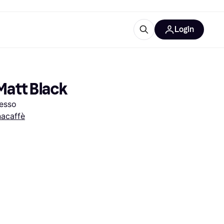
Login
Approfondimenti
ure per ufficio
re
Cos'è Klarna?
Matt Black
resso
acaffè
categorie