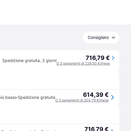
Consigliato
716,79 €
Spedizione gratuita
,
3 giorni
O 3 pagamenti di 238,93 €/mese
614,39 €
·
più basso
Spedizione gratuita
O 3 pagamenti di 204,79 €/mese
716,79 €