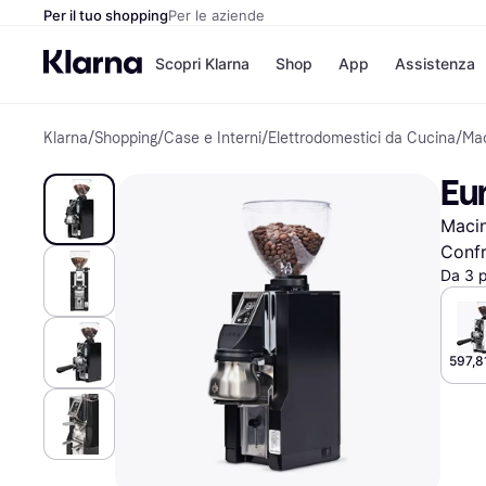
Per il tuo shopping
Per le aziende
Scopri Klarna
Shop
App
Assistenza
Klarna
/
Shopping
/
Case e Interni
/
Elettrodomestici da Cucina
/
Mac
Opzioni di pagame
Negozi
Opzioni di pagamen
Booking.c
Eur
Paga ora
Unieuro
Paga in 3 rate
Media Wor
Macin
Paga dopo 30 giorni
eBay
Finanziamento
Zalando
Confr
Da 3 
Elenco negozi
597,8