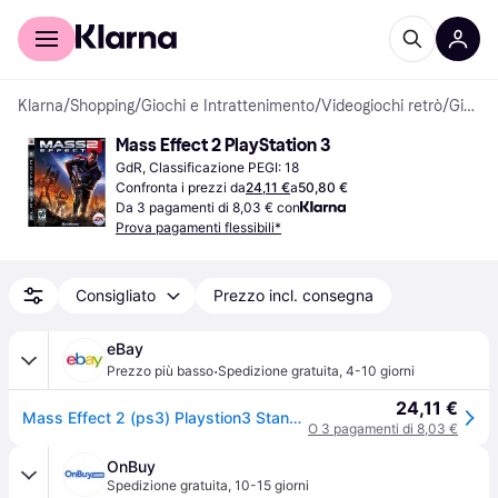
Per il tuo shopping
Per le aziende
Klarna
/
Shopping
/
Giochi e Intrattenimento
/
Videogiochi retrò
/
Giochi per PlayStation 3
Mass Effect 2 PlayStation 3
GdR, Classificazione PEGI: 18
Confronta i prezzi da
24,11 €
a
50,80 €
Da 3 pagamenti di 8,03 € con
Prova pagamenti flessibili*
Consigliato
Prezzo incl. consegna
eBay
·
Prezzo più basso
Spedizione gratuita
,
4-10 giorni
24,11 €
Mass Effect 2 (ps3) Playstion3 Standard (sony Playstation 3)
O 3 pagamenti di 8,03 €
OnBuy
Spedizione gratuita
,
10-15 giorni