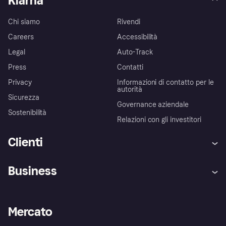
Klarna
Chi siamo
Rivendi
Careers
Accessibilità
Legal
Auto-Track
Press
Contatti
Privacy
Informazioni di contatto per le
autorità
Sicurezza
Governance aziendale
Sostenibilità
Relazioni con gli investitori
Clienti
Assistenza
Arbitro bancario
Business
Login
Promessa di protezione contro
le frodi
Supporto aziende
Portale per sviluppatori
La Klarna app
Impostazioni sulla privacy
Accesso aziende
Stato operativo
Mercato
Esplora i negozi
Il tuo diritto di recesso
Vendi con Klarna
Piattaforme e partner
Politica di protezione