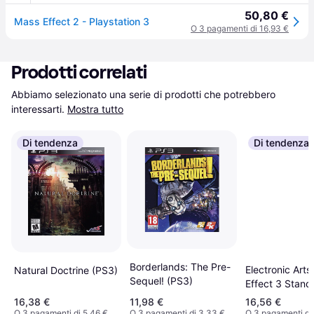
50,80 €
Mass Effect 2 - Playstation 3
O 3 pagamenti di 16,93 €
Prodotti correlati
Abbiamo selezionato una serie di prodotti che potrebbero 
interessarti.
Mostra tutto
Di tendenza
Di tendenza
Borderlands: The Pre-
Electronic Art
Natural Doctrine (PS3)
Sequel! (PS3)
Effect 3 Stand
Tedesca, Ingle
16,38 €
11,98 €
16,56 €
ITA PlayStatio
O 3 pagamenti di 5,46 €
O 3 pagamenti di 3,33 €
O 3 pagamenti di