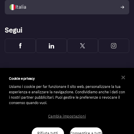
dell'acquirente Klarna
Italia
Segui
Cookie e privacy
Usiamo i cookie per far funzionare il sito web, personalizzare la tua
esperienza e analizzare la navigazione. Condividiamo anche i dati con
i nostri partner pubblicitari. Puoi gestire le preferenze o revocare il
consenso quando vuoi.
Cambia impostazioni
Copyright © 2005-2026 Klarna Bank AB (publ). Headquarters: Stockholm, Sweden. All
rights reserved. Klarna Bank AB (publ). Sveavägen 46, 111 34 Stockholm. Organization
number: 556737-0431
Rifiuta tutti
Consentire a tutti