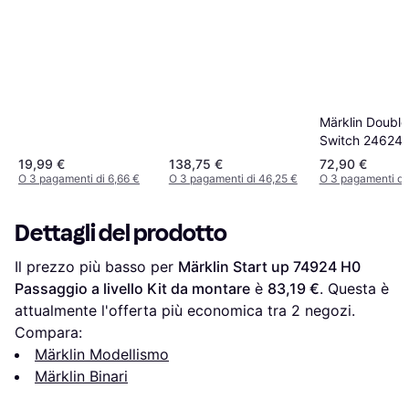
C5
Märklin Double
Switch 24624
19,99 €
138,75 €
72,90 €
O 3 pagamenti di 6,66 €
O 3 pagamenti di 46,25 €
O 3 pagamenti di
Dettagli del prodotto
Il prezzo più basso per 
Märklin Start up 74924 H0 
Passaggio a livello Kit da montare
 è 
83,19 €
. Questa è 
attualmente l'offerta più economica tra 
2
 negozi.
Compara:
Märklin Modellismo
Märklin Binari