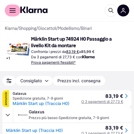
Per il tuo shopping
Per le aziende
Klarna
/
Shopping
/
Giocattoli
/
Modellismo
/
Binari
Märklin Start up 74924 H0 Passaggio a 
livello Kit da montare
Confronta i prezzi da
83,19 €
a
85,99 €
Da 3 pagamenti di 27,73 € con
+
1
Prova pagamenti flessibili*
Consigliato
Prezzo incl. consegna
Galaxus
annuncio
83,19 €
Spedizione gratuita
,
7-9 giorni
O 3 pagamenti di 27,73 €
Märklin Start up (Traccia H0)
Galaxus
·
Prezzo più basso
Spedizione gratuita
,
7-9 giorni
83,19 €
Märklin Start up (Traccia H0)
O 3 pagamenti di 27,73 €