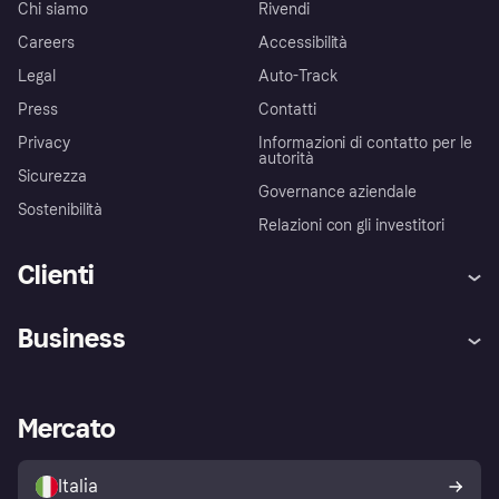
Chi siamo
Rivendi
Careers
Accessibilità
Legal
Auto-Track
Press
Contatti
Privacy
Informazioni di contatto per le
autorità
Sicurezza
Governance aziendale
Sostenibilità
Relazioni con gli investitori
Clienti
Assistenza
Arbitro bancario
Business
Login
Promessa di protezione contro
le frodi
Supporto aziende
Portale per sviluppatori
La Klarna app
Impostazioni sulla privacy
Accesso aziende
Stato operativo
Mercato
Esplora i negozi
Il tuo diritto di recesso
Vendi con Klarna
Piattaforme e partner
Politica di protezione
dell'acquirente Klarna
Italia