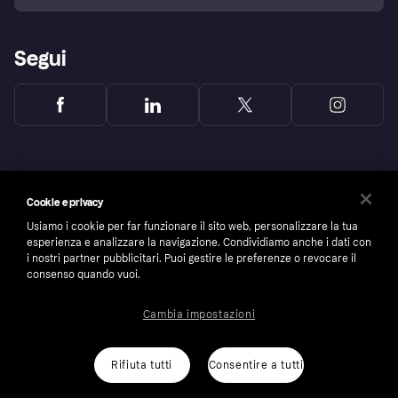
Segui
Cookie e privacy
Usiamo i cookie per far funzionare il sito web, personalizzare la tua
esperienza e analizzare la navigazione. Condividiamo anche i dati con
i nostri partner pubblicitari. Puoi gestire le preferenze o revocare il
consenso quando vuoi.
Cambia impostazioni
Copyright © 2005-2026 Klarna Bank AB (publ). Headquarters: Stockholm, Sweden. All
rights reserved. Klarna Bank AB (publ). Sveavägen 46, 111 34 Stockholm. Organization
number: 556737-0431
Rifiuta tutti
Consentire a tutti
Cookies
Klarna.com