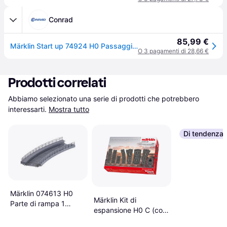
Conrad
85,99 €
Märklin Start up 74924 H0 Passaggio a livello Kit da montare
O 3 pagamenti di 28,66 €
Prodotti correlati
Abbiamo selezionato una serie di prodotti che potrebbero 
interessarti.
Mostra tutto
Di tendenza
Märklin 074613 H0
Märklin Kit di
Parte di rampa 1
espansione H0 C (con
binario H0 C (con
massicciata) 24905
massicciata)