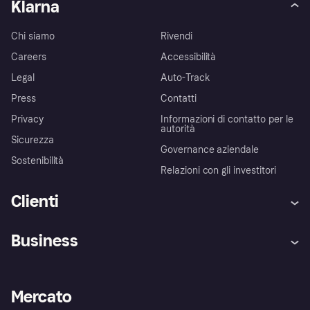
Klarna
Chi siamo
Rivendi
Careers
Accessibilità
Legal
Auto-Track
Press
Contatti
Privacy
Informazioni di contatto per le
autorità
Sicurezza
Governance aziendale
Sostenibilità
Relazioni con gli investitori
Clienti
Assistenza
Arbitro bancario
Business
Login
Promessa di protezione contro
le frodi
Supporto aziende
Portale per sviluppatori
La Klarna app
Impostazioni sulla privacy
Accesso aziende
Stato operativo
Mercato
Esplora i negozi
Il tuo diritto di recesso