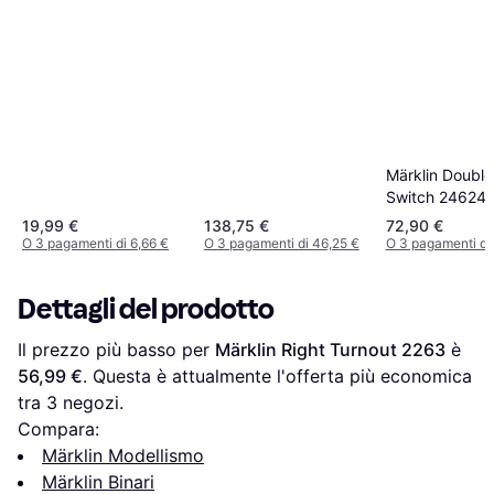
massicciata) 24905
massicciata)
C5
Märklin Double
Switch 24624
19,99 €
138,75 €
72,90 €
O 3 pagamenti di 6,66 €
O 3 pagamenti di 46,25 €
O 3 pagamenti di
Dettagli del prodotto
Il prezzo più basso per 
Märklin Right Turnout 2263
 è 
56,99 €
. Questa è attualmente l'offerta più economica 
tra 
3
 negozi.
Compara:
Märklin Modellismo
Märklin Binari