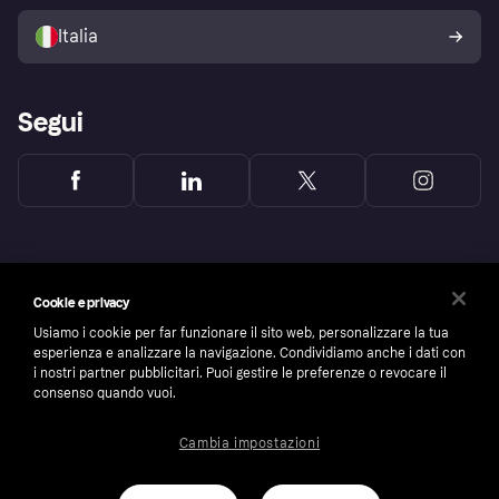
Vendi con Klarna
Piattaforme e partner
Politica di protezione
dell'acquirente Klarna
Italia
Segui
Cookie e privacy
Usiamo i cookie per far funzionare il sito web, personalizzare la tua
esperienza e analizzare la navigazione. Condividiamo anche i dati con
i nostri partner pubblicitari. Puoi gestire le preferenze o revocare il
consenso quando vuoi.
Cambia impostazioni
Copyright © 2005-2026 Klarna Bank AB (publ). Headquarters: Stockholm, Sweden. All
rights reserved. Klarna Bank AB (publ). Sveavägen 46, 111 34 Stockholm. Organization
number: 556737-0431