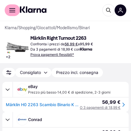
Per il tuo shopping
Per le aziende
Klarna
/
Shopping
/
Giocattoli
/
Modellismo
/
Binari
Märklin Right Turnout 2263
Confronta i prezzi da
56,99 €
a
95,99 €
Da 3 pagamenti di 18,99 € con
Prova pagamenti flessibili*
+
2
Consigliato
Prezzo incl. consegna
eBay
·
Prezzo più basso
14,00 € di spedizione
,
2-3 giorni
56,99 €
Märklin H0 2263 Scambio Binario K Destro Elettrico 424,6 Mm 22° 30' (1 Pezzo)...
O 3 pagamenti di 18,99 €
Conrad