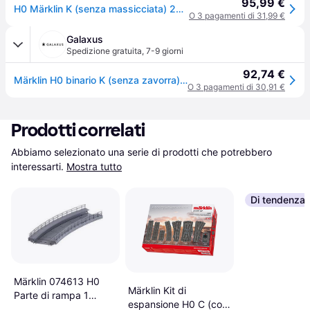
95,99 €
H0 Märklin K (senza massicciata) 2263 Scambio, destro 168.9 mm 2 pz.
O 3 pagamenti di 31,99 €
Galaxus
Spedizione gratuita
,
7-9 giorni
92,74 €
Märklin H0 binario K (senza zavorra) 2263 (Traccia H0)
O 3 pagamenti di 30,91 €
Prodotti correlati
Abbiamo selezionato una serie di prodotti che potrebbero 
interessarti.
Mostra tutto
Di tendenza
Märklin 074613 H0
Märklin Kit di
Parte di rampa 1
espansione H0 C (con
binario H0 C (con