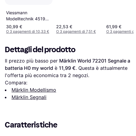
Viessmann
Modelltechnik 4519
H0 Segnale con luce
30,99 €
22,53 €
61,99 €
scintilante Segnale di
O 3 pagamenti di 10,33 €
O 3 pagamenti di 7,51 €
O 3 pagamenti di
attesa Modello pronto,
già assemblato DB
Dettagli del prodotto
Il prezzo più basso per 
Märklin World 72201 Segnale a 
batteria H0 my world
 è 
11,99 €
. Questa è attualmente 
l'offerta più economica tra 
2
 negozi.
Compara:
Märklin Modellismo
Märklin Segnali
Caratteristiche