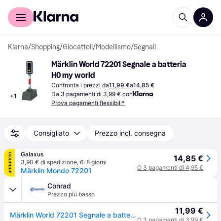
Per il tuo shopping
Per le aziende
Klarna
/
Shopping
/
Giocattoli
/
Modellismo
/
Segnali
Märklin World 72201 Segnale a batteria 
H0 my world
Confronta i prezzi da
11,99 €
a
14,85 €
Da 3 pagamenti di 3,99 € con
+
1
Prova pagamenti flessibili*
Consigliato
Prezzo incl. consegna
Galaxus
annuncio
14,85 €
3,90 € di spedizione
,
6-8 giorni
O 3 pagamenti di 4,95 €
Märklin Mondo 72201
Conrad
Prezzo più basso
11,99 €
Märklin World 72201 Segnale a batteria H0 Märklin my world
O 3 pagamenti di 3,99 €