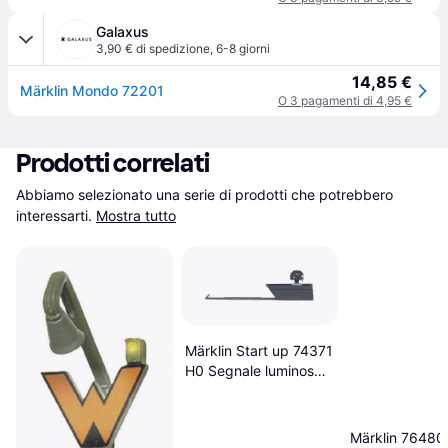
Galaxus
3,90 € di spedizione
,
6-8 giorni
14,85 €
Märklin Mondo 72201
O 3 pagamenti di 4,95 €
Prodotti correlati
Abbiamo selezionato una serie di prodotti che potrebbero 
interessarti.
Mostra tutto
Märklin Start up 74371
H0 Segnale luminoso
basso Segnale di
blocco binario Modello
pronto, già
Märklin 76480