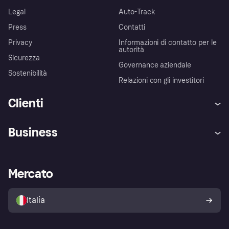
Legal
Auto-Track
Press
Contatti
Privacy
Informazioni di contatto per le
autorità
Sicurezza
Governance aziendale
Sostenibilità
Relazioni con gli investitori
Clienti
Assistenza
Arbitro bancario
Business
Login
Promessa di protezione contro
le frodi
Supporto aziende
Portale per sviluppatori
La Klarna app
Impostazioni sulla privacy
Accesso aziende
Stato operativo
Mercato
Esplora i negozi
Il tuo diritto di recesso
Vendi con Klarna
Piattaforme e partner
Politica di protezione
dell'acquirente Klarna
Italia