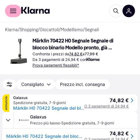
Per il tuo shopping
Per le aziende
Klarna
/
Shopping
/
Giocattoli
/
Modellismo
/
Segnali
Märklin 70422 H0 Segnale Segnale di 
blocco binario Modello pronto, già 
assemblato
Confronta i prezzi da
74,82 €
a
77,99 €
Da 3 pagamenti di 24,94 € con
Prova pagamenti flessibili*
Consigliato
Prezzo incl. consegna
Galaxus
annuncio
74,82 €
Spedizione gratuita
,
7-9 giorni
O 3 pagamenti di 24,94 €
Märklin H0 70422 Segnale del blocco di binario
Galaxus
·
Prezzo più basso
Spedizione gratuita
,
7-9 giorni
74,82 €
Märklin H0 70422 Segnale del blocco di binario
O 3 pagamenti di 24,94 €