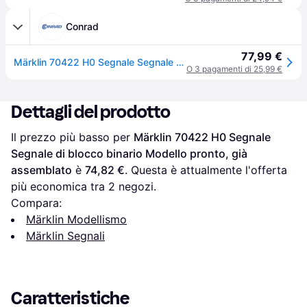
Conrad
77,99 €
Märklin 70422 H0 Segnale Segnale di blocco binario Modello pronto, già assemblato
O 3 pagamenti di 25,99 €
Dettagli del prodotto
Il prezzo più basso per 
Märklin 70422 H0 Segnale 
Segnale di blocco binario Modello pronto, già 
assemblato
 è 
74,82 €
. Questa è attualmente l'offerta 
più economica tra 
2
 negozi.
Compara:
Märklin Modellismo
Märklin Segnali
Caratteristiche