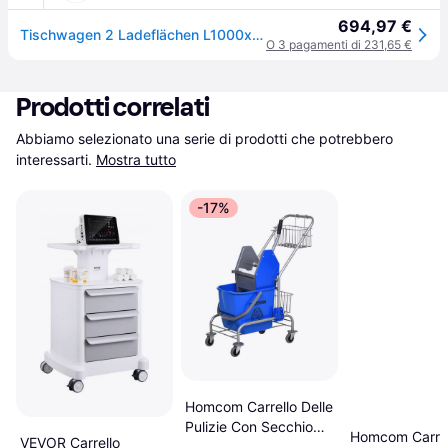
694,97 €
Tischwagen 2 Ladeflächen L1000xB600mm, schiefergrau Trgf.300kg elekt.leitfähig
O 3 pagamenti di 231,65 €
Prodotti correlati
Abbiamo selezionato una serie di prodotti che potrebbero 
interessarti.
Mostra tutto
-17%
Homcom Carrello Delle
Pulizie Con Secchio
Homcom Carrel
VEVOR Carrello
26L