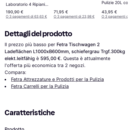
Pulizie 20L co
Laboratorio 4 Ripiani 3
Secchio e Stri
Cassetti
190,90 €
71,95 €
43,95 €
in Pp 60x27x7
O 3 pagamenti di 63,63 €
O 3 pagamenti di 23,98 €
O 3 pagamenti di
Nero
Dettagli del prodotto
Il prezzo più basso per 
Fetra Tischwagen 2 
Ladeflächen L1000xB600mm, schiefergrau Trgf.300kg 
elekt.leitfähig
 è 
595,00 €
. Questa è attualmente 
l'offerta più economica tra 
2
 negozi.
Compara:
Fetra Attrezzature e Prodotti per la Pulizia
Fetra Carrelli per la Pulizia
Caratteristiche
Prodotto