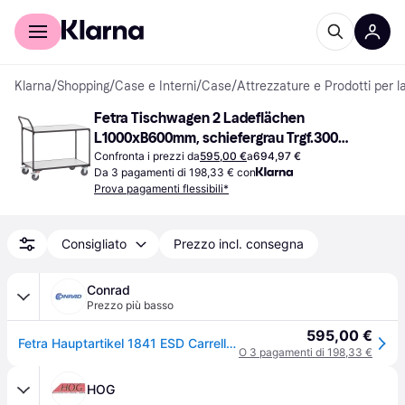
Per il tuo shopping
Per le aziende
Klarna
/
Shopping
/
Case e Interni
/
Case
/
Attrezzature e Prodotti per la
Fetra Tischwagen 2 Ladeflächen 
L1000xB600mm, schiefergrau Trgf.300kg 
elekt.leitfähig
Confronta i prezzi da
595,00 €
a
694,97 €
Da 3 pagamenti di 198,33 € con
Prova pagamenti flessibili*
Consigliato
Prezzo incl. consegna
Conrad
Prezzo più basso
595,00 €
Fetra Hauptartikel 1841 ESD Carrello con ruote Acciaio Capacità di carico (max.): 250 kg Grigio ardesia (RAL 7015)
O 3 pagamenti di 198,33 €
HOG