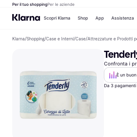
Per il tuo shopping
Per le aziende
Scopri Klarna
Shop
App
Assistenza
Klarna
/
Shopping
/
Case e Interni
/
Case
/
Attrezzature e Prodotti pe
Opzioni di pagame
Negozi
Opzioni di pagamen
Booking.c
Tenderly
Paga ora
Unieuro
Paga in 3 rate
Media Wor
Confronta i pr
Paga dopo 30 giorni
eBay
Finanziamento
Zalando
È un buon 
Da 3 pagamenti 
Elenco negozi