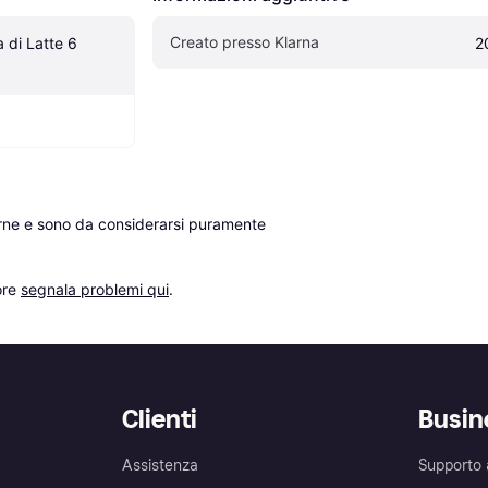
Creato presso Klarna
di Latte 6 
2
erne e sono da considerarsi puramente 
re 
segnala problemi qui
.
Clienti
Busin
Assistenza
Supporto 