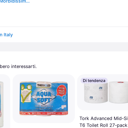
Tenderly Carezza di Latte, 6 Rotoli di Carta Igienica Morbidissima 2 Veli, Realizzata con Fibre 100% Naturali di Latte, Made in Italy
n Italy
ero interessarti.
Di tendenza
Tork Advanced Mid-Si
T6 Toilet Roll 27-pack