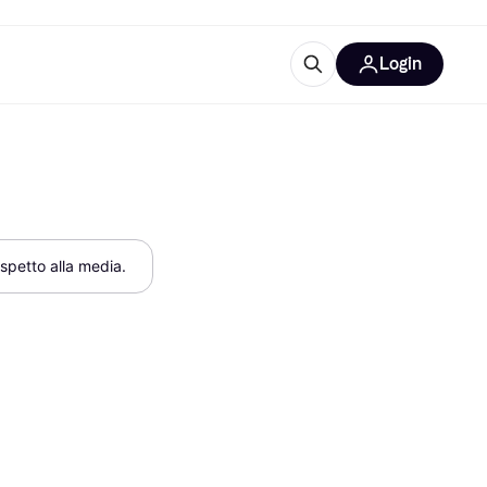
Login
Approfondimenti
ure per ufficio
re
Cos'è Klarna?
rispetto alla media.
categorie