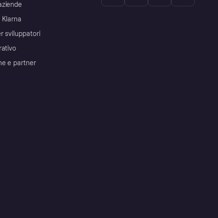
aziende
 Klarna
r sviluppatori
rativo
me e partner