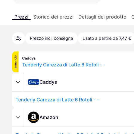
Prezzi
Storico dei prezzi
Dettagli del prodotto
C
Prezzo incl. consegna
Usato a partire da
7,47 €
annuncio
Caddys
Tenderly Carezza di Latte 6 Rotoli - -
Caddys
Tenderly Carezza di Latte 6 Rotoli - -
Amazon