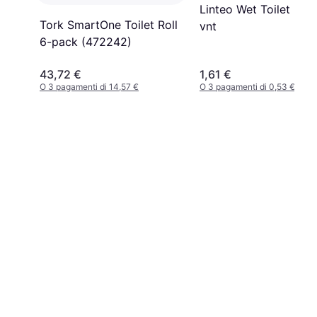
Linteo Wet Toilet Pap
Tork SmartOne Toilet Roll
vnt
6-pack (472242)
43,72 €
1,61 €
O 3 pagamenti di 14,57 €
O 3 pagamenti di 0,53 €