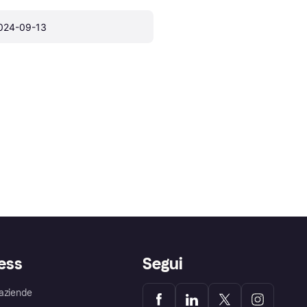
024-09-13
ess
Segui
aziende