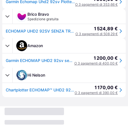
Garmin Echomap Uhd2 92sv Plotter Without Transducer Trasparente
O 3 pagamenti di 353,66 €
Brico Bravo
Spedizione gratuita
1 524,89 €
ECHOMAP UHD2 92SV SENZA TRASDUTTORE
O 3 pagamenti di 508,29 €
Amazon
1 200,00 €
Garmin ECHOMAP UHD2 92sv senza trasduttore, 9" Touchscreen Chartplotter, Mappa di base mondiale
O 3 pagamenti di 400,00 €
Hi Nelson
1 170,00 €
Chartplotter ECHOMAP™ UHD2 92sv - Garmin
O 3 pagamenti di 390,00 €