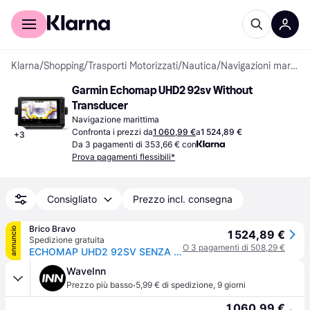
Per il tuo shopping
Per le aziende
Klarna
/
Shopping
/
Trasporti Motorizzati
/
Nautica
/
Navigazioni marittime
Garmin Echomap UHD2 92sv Without 
Transducer
Navigazione marittima
Confronta i prezzi da
1 060,99 €
a
1 524,89 €
+
3
Da 3 pagamenti di 353,66 € con
Prova pagamenti flessibili*
Consigliato
Prezzo incl. consegna
Brico Bravo
annuncio
1 524,89 €
Spedizione gratuita
O 3 pagamenti di 508,29 €
ECHOMAP UHD2 92SV SENZA TRASDUTTORE
WaveInn
·
Prezzo più basso
5,99 € di spedizione
,
9 giorni
1 060,99 €