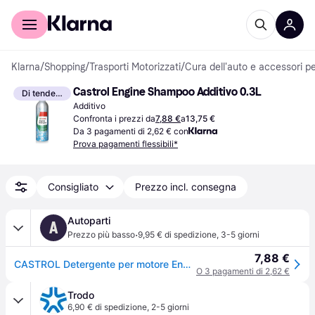
Per il tuo shopping
Per le aziende
Klarna
/
Shopping
/
Trasporti Motorizzati
/
Cura dell'auto e accessori pe
Castrol Engine Shampoo Additivo 0.3L
Di tendenza
Additivo
Confronta i prezzi da
7,88 €
a
13,75 €
Da 3 pagamenti di 2,62 € con
Prova pagamenti flessibili*
Consigliato
Prezzo incl. consegna
Autoparti
A
·
Prezzo più basso
9,95 € di spedizione
,
3-5 giorni
7,88 €
CASTROL Detergente per motore Engine Shampoo Contenuto: 300ml 15CF7C
O 3 pagamenti di 2,62 €
Trodo
6,90 € di spedizione
,
2-5 giorni