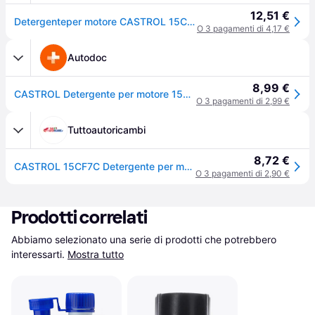
12,51 €
Detergenteper motore CASTROL 15CF7C
O 3 pagamenti di 4,17 €
Autodoc
8,99 €
CASTROL Detergente per motore 15CF7C
O 3 pagamenti di 2,99 €
Tuttoautoricambi
8,72 €
CASTROL 15CF7C Detergente per motore Engine Shampoo Contenuto: 300ml
O 3 pagamenti di 2,90 €
Prodotti correlati
Abbiamo selezionato una serie di prodotti che potrebbero 
interessarti.
Mostra tutto