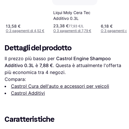
Liqui Moly Cera Tec
Additivo 0.3L
23,38 €
13,58 €
6,18 €
77,93 €/L
O 3 pagamenti di 4,52 €
O 3 pagamenti di 7,79 €
O 3 pagamenti di
Dettagli del prodotto
Il prezzo più basso per 
Castrol Engine Shampoo 
Additivo 0.3L
 è 
7,88 €
. Questa è attualmente l'offerta 
più economica tra 
4
 negozi.
Compara:
Castrol Cura dell'auto e accessori per veicoli
Castrol Additivi
Caratteristiche