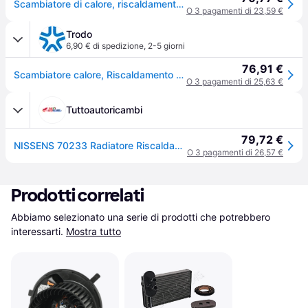
Scambiatore di calore, riscaldamento interno NISSENS 70233
O 3 pagamenti di 23,59 €
Trodo
6,90 € di spedizione
,
2-5 giorni
76,91 €
Scambiatore calore, Riscaldamento abitacolo NISSENS 70233
O 3 pagamenti di 25,63 €
Tuttoautoricambi
79,72 €
NISSENS 70233 Radiatore Riscaldamento con tubazione
O 3 pagamenti di 26,57 €
Prodotti correlati
Abbiamo selezionato una serie di prodotti che potrebbero 
interessarti.
Mostra tutto