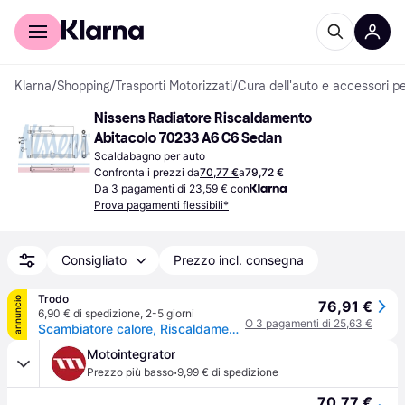
Per il tuo shopping
Per le aziende
Klarna
/
Shopping
/
Trasporti Motorizzati
/
Cura dell'auto e accessori pe
Nissens Radiatore Riscaldamento 
Abitacolo 70233 A6 C6 Sedan
Scaldabagno per auto
Confronta i prezzi da
70,77 €
a
79,72 €
Da 3 pagamenti di 23,59 € con
Prova pagamenti flessibili*
Consigliato
Prezzo incl. consegna
Trodo
annuncio
76,91 €
6,90 € di spedizione
,
2-5 giorni
O 3 pagamenti di 25,63 €
Scambiatore calore, Riscaldamento abitacolo NISSENS 70233
Motointegrator
·
Prezzo più basso
9,99 € di spedizione
70,77 €