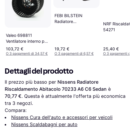
FEBI BILSTEIN
Radiatore
NRF Riscaldato
Riscaldamento 11089
54271
Valeo 698811
Ventilatore interno per
guida a sinistra
103,72 €
19,72 €
25,40 €
O 3 pagamenti di 34,57 €
O 3 pagamenti di 6,57 €
O 3 pagamenti di
Dettagli del prodotto
Il prezzo più basso per 
Nissens Radiatore 
Riscaldamento Abitacolo 70233 A6 C6 Sedan
 è 
70,77 €
. Questa è attualmente l'offerta più economica 
tra 
3
 negozi.
Compara:
Nissens Cura dell'auto e accessori per veicoli
Nissens Scaldabagni per auto