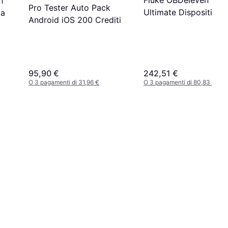
Fluke OBDeleven 3
h
Pro Tester Auto Pack
Ultimate Dispositivo
ca
Android iOS 200 Crediti
Bluetooth Diagnostic
95,90 €
242,51 €
O 3 pagamenti di 31,96 €
O 3 pagamenti di 80,83 €