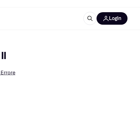
Login
Approfondimenti
ure per ufficio
re
Cos'è Klarna?
II
 Errore
categorie