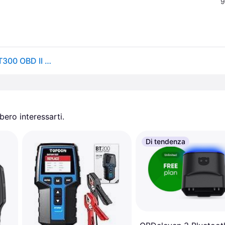
9
Cartrend, Diagnosi + Tuning, OBD Scanner Kabel DT300 OBD II Diagnosetool 756467
ero interessarti.
Di tendenza