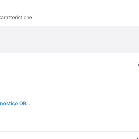
aratteristiche
cartrend OBD Scanner Kabel DT300 Strumento diagnostico OBD II 756467