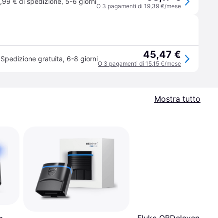
,99 € di spedizione
,
5-6 giorni
O 3 pagamenti di 19,39 €/mese
45,47 €
Spedizione gratuita
,
6-8 giorni
O 3 pagamenti di 15,15 €/mese
Mostra tutto