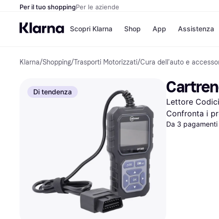
Per il tuo shopping
Per le aziende
Scopri Klarna
Shop
App
Assistenza
Klarna
/
Shopping
/
Trasporti Motorizzati
/
Cura dell'auto e accessor
Opzioni di pagame
Negozi
Opzioni di pagamen
Booking.c
Cartren
Paga ora
Unieuro
Di tendenza
Paga in 3 rate
Media Wor
Lettore Codici
Paga dopo 30 giorni
eBay
Finanziamento
Zalando
Confronta i pr
Da 3 pagamenti 
Elenco negozi