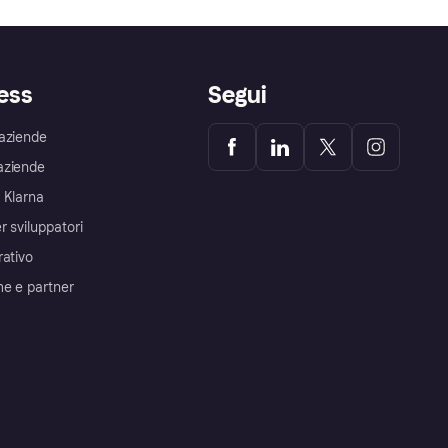
ess
Segui
aziende
aziende
 Klarna
r sviluppatori
rativo
me e partner