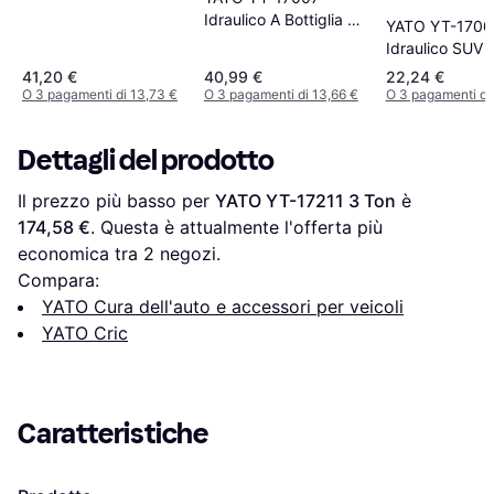
Idraulico A Bottiglia 20
YATO YT-1700
Tonnellate
Idraulico SUV C
41,20 €
40,99 €
22,24 €
O 3 pagamenti di 13,73 €
O 3 pagamenti di 13,66 €
O 3 pagamenti di 
Dettagli del prodotto
Il prezzo più basso per 
YATO YT-17211 3 Ton
 è 
174,58 €
. Questa è attualmente l'offerta più 
economica tra 
2
 negozi.
Compara:
YATO Cura dell'auto e accessori per veicoli
YATO Cric
Caratteristiche