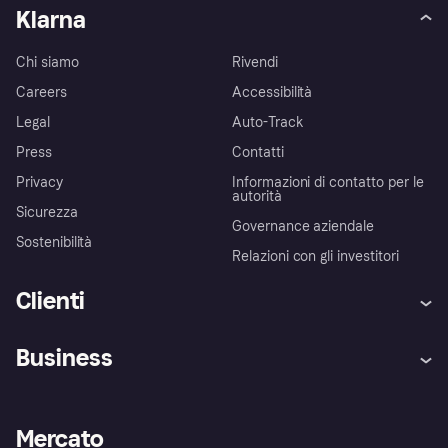
Klarna
Chi siamo
Rivendi
Careers
Accessibilità
Legal
Auto-Track
Press
Contatti
Privacy
Informazioni di contatto per le
autorità
Sicurezza
Governance aziendale
Sostenibilità
Relazioni con gli investitori
Clienti
Assistenza
Arbitro bancario
Business
Login
Promessa di protezione contro
le frodi
Supporto aziende
Portale per sviluppatori
La Klarna app
Impostazioni sulla privacy
Accesso aziende
Stato operativo
Mercato
Esplora i negozi
Il tuo diritto di recesso