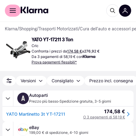
Per il tuo shopping
Per le aziende
Klarna
/
Shopping
/
Trasporti Motorizzati
/
Cura dell'auto e accessori pe
YATO YT-17211 3 Ton
Cric
Confronta i prezzi da
174,58 €
a
276,92 €
Da 3 pagamenti di 58,19 € con
Prova pagamenti flessibili*
Versioni
Consigliato
Prezzo incl. consegna
Autoparti
A
·
Prezzo più basso
Spedizione gratuita
,
3-5 giorni
174,58 €
YATO Martinetto 3t YT-17211
O 3 pagamenti di 58,19 €
eBay
199,00 € di spedizione
,
4-10 giorni