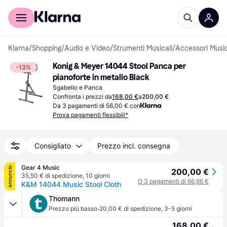
Per il tuo shopping
Per le aziende
Klarna
/
Shopping
/
Audio e Video
/
Strumenti Musicali
/
Accessori Music
Konig & Meyer 14044 Stool Panca per 
-13%
pianoforte in metallo Black
Sgabello e Panca
Confronta i prezzi da
168,00 €
a
200,00 €
Da 3 pagamenti di 56,00 € con
Prova pagamenti flessibili*
Consigliato
Prezzo incl. consegna
Gear 4 Music
annuncio
200,00 €
35,50 € di spedizione
,
10 giorni
O 3 pagamenti di 66,66 €
K&M 14044 Music Stool Cloth
Thomann
·
Prezzo più basso
20,00 € di spedizione
,
3-5 giorni
168,00 €