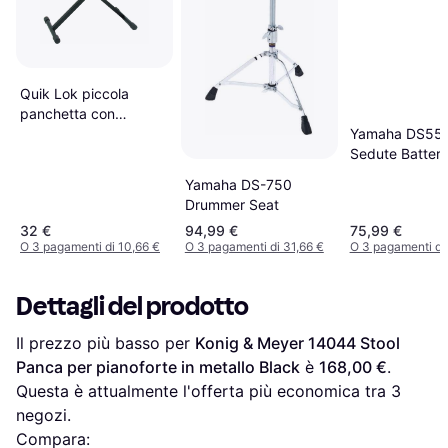
Quik Lok piccola
panchetta con
cuscino alto
Yamaha DS55
Sedute Batteri
Yamaha DS-750
Drummer Seat
32 €
94,99 €
75,99 €
O 3 pagamenti di 10,66 €
O 3 pagamenti di 31,66 €
O 3 pagamenti di
Dettagli del prodotto
Il prezzo più basso per 
Konig & Meyer 14044 Stool 
Panca per pianoforte in metallo Black
 è 
168,00 €
. 
Questa è attualmente l'offerta più economica tra 
3
negozi.
Compara: