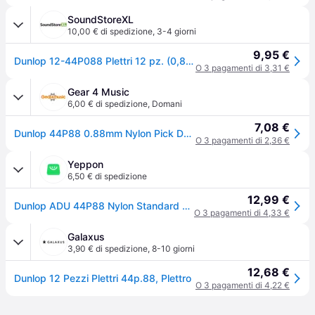
SoundStoreXL
10,00 € di spedizione
,
3-4 giorni
9,95 €
Dunlop 12-44P088 Plettri 12 pz. (0,88mm)
O 3 pagamenti di 3,31 €
Gear 4 Music
6,00 € di spedizione
,
Domani
7,08 €
Dunlop 44P88 0.88mm Nylon Pick Dark Grey Players Pack of 12
O 3 pagamenti di 2,36 €
Yeppon
6,50 € di spedizione
12,99 €
Dunlop ADU 44P88 Nylon Standard Plettri per Chitarra 0.88mm Player's Pack 12 Pezzi colore Dark Grey
O 3 pagamenti di 4,33 €
Galaxus
3,90 € di spedizione
,
8-10 giorni
12,68 €
Dunlop 12 Pezzi Plettri 44p.88, Plettro
O 3 pagamenti di 4,22 €