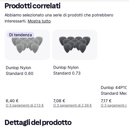
Prodotti correlati
Abbiamo selezionato una serie di prodotti che potrebbero 
interessarti.
Mostra tutto
Di tendenza
Dunlop Nylon
Dunlop Nylon
Standard 0.73
Standard 0.60
Dunlop 44P10
Standard Med
Picks 1mm (12
6,40 €
7,08 €
7,17 €
O 3 pagamenti di 2,13 €
O 3 pagamenti di 2,36 €
O 3 pagamenti di
Dettagli del prodotto