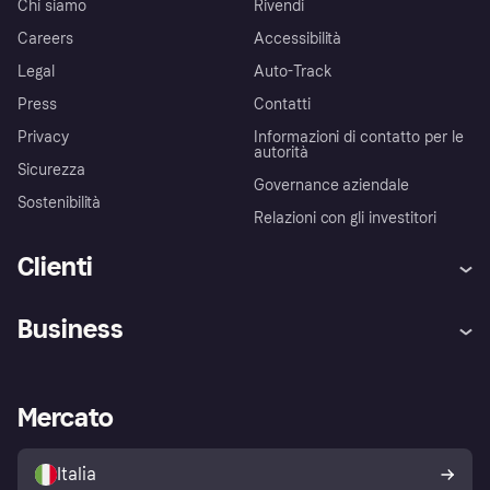
Chi siamo
Rivendi
Careers
Accessibilità
Legal
Auto-Track
Press
Contatti
Privacy
Informazioni di contatto per le
autorità
Sicurezza
Governance aziendale
Sostenibilità
Relazioni con gli investitori
Clienti
Assistenza
Arbitro bancario
Business
Login
Promessa di protezione contro
le frodi
Supporto aziende
Portale per sviluppatori
La Klarna app
Impostazioni sulla privacy
Accesso aziende
Stato operativo
Mercato
Esplora i negozi
Il tuo diritto di recesso
Vendi con Klarna
Piattaforme e partner
Politica di protezione
dell'acquirente Klarna
Italia