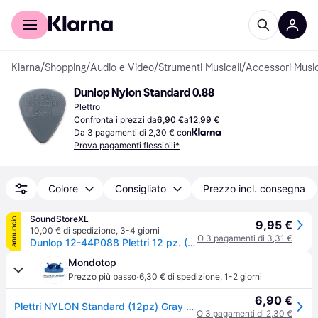
Per il tuo shopping
Per le aziende
Klarna
/
Shopping
/
Audio e Video
/
Strumenti Musicali
/
Accessori Music
Dunlop Nylon Standard 0.88
Plettro
Confronta i prezzi da
6,90 €
a
12,99 €
Da 3 pagamenti di 2,30 € con
Prova pagamenti flessibili*
Colore
Consigliato
Prezzo incl. consegna
SoundStoreXL
annuncio
9,95 €
10,00 € di spedizione
,
3-4 giorni
O 3 pagamenti di 3,31 €
Dunlop 12-44P088 Plettri 12 pz. (0,88mm)
Mondotop
·
Prezzo più basso
6,30 € di spedizione
,
1-2 giorni
6,90 €
Plettri NYLON Standard (12pz) Gray 44P 88
O 3 pagamenti di 2,30 €