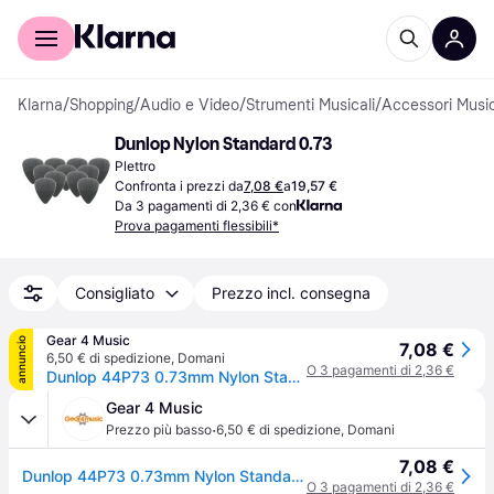
Per il tuo shopping
Per le aziende
Klarna
/
Shopping
/
Audio e Video
/
Strumenti Musicali
/
Accessori Music
Dunlop Nylon Standard 0.73
Plettro
Confronta i prezzi da
7,08 €
a
19,57 €
Da 3 pagamenti di 2,36 € con
Prova pagamenti flessibili*
Consigliato
Prezzo incl. consegna
Gear 4 Music
annuncio
7,08 €
6,50 € di spedizione
,
Domani
O 3 pagamenti di 2,36 €
Dunlop 44P73 0.73mm Nylon Standard Pick Grey Players Pack of 12
Gear 4 Music
·
Prezzo più basso
6,50 € di spedizione
,
Domani
7,08 €
Dunlop 44P73 0.73mm Nylon Standard Pick Grey Players Pack of 12
O 3 pagamenti di 2,36 €