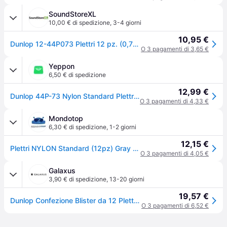
SoundStoreXL
10,00 € di spedizione
,
3-4 giorni
10,95 €
Dunlop 12-44P073 Plettri 12 pz. (0,73mm)
O 3 pagamenti di 3,65 €
Yeppon
6,50 € di spedizione
12,99 €
Dunlop 44P-73 Nylon Standard Plettri per Chitarra Confezione da 12 Pezzi 0.73mm colore Grigio
O 3 pagamenti di 4,33 €
Mondotop
6,30 € di spedizione
,
1-2 giorni
12,15 €
Plettri NYLON Standard (12pz) Gray 44P 73
O 3 pagamenti di 4,05 €
Galaxus
3,90 € di spedizione
,
13-20 giorni
19,57 €
Dunlop Confezione Blister da 12 Plettri, Plettro
O 3 pagamenti di 6,52 €