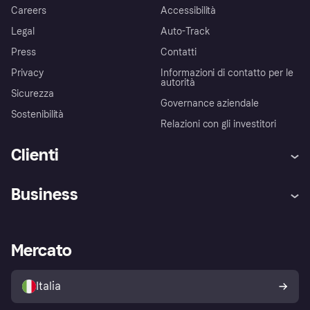
Careers
Accessibilità
Legal
Auto-Track
Press
Contatti
Privacy
Informazioni di contatto per le
autorità
Sicurezza
Governance aziendale
Sostenibilità
Relazioni con gli investitori
Clienti
Assistenza
Arbitro bancario
Business
Login
Promessa di protezione contro
le frodi
Supporto aziende
Portale per sviluppatori
La Klarna app
Impostazioni sulla privacy
Accesso aziende
Stato operativo
Mercato
Esplora i negozi
Il tuo diritto di recesso
Vendi con Klarna
Piattaforme e partner
Politica di protezione
dell'acquirente Klarna
Italia