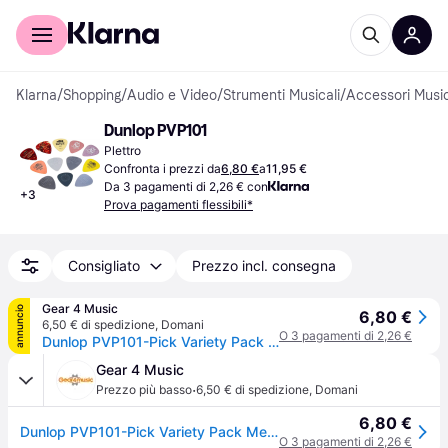
Per il tuo shopping
Per le aziende
Klarna
/
Shopping
/
Audio e Video
/
Strumenti Musicali
/
Accessori Music
Dunlop PVP101
Plettro
Confronta i prezzi da
6,80 €
a
11,95 €
Da 3 pagamenti di 2,26 € con
+
3
Prova pagamenti flessibili*
Consigliato
Prezzo incl. consegna
Gear 4 Music
annuncio
6,80 €
6,50 € di spedizione
,
Domani
O 3 pagamenti di 2,26 €
Dunlop PVP101-Pick Variety Pack Medium-Light Players Pack of 12
Gear 4 Music
·
Prezzo più basso
6,50 € di spedizione
,
Domani
6,80 €
Dunlop PVP101-Pick Variety Pack Medium-Light Players Pack of 12
O 3 pagamenti di 2,26 €