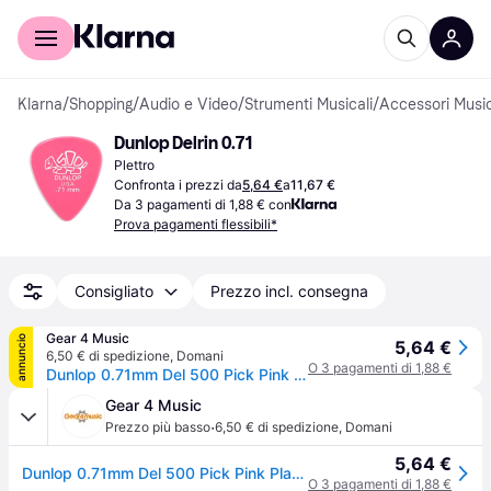
Per il tuo shopping
Per le aziende
Klarna
/
Shopping
/
Audio e Video
/
Strumenti Musicali
/
Accessori Music
Dunlop Delrin 0.71
Plettro
Confronta i prezzi da
5,64 €
a
11,67 €
Da 3 pagamenti di 1,88 € con
Prova pagamenti flessibili*
Consigliato
Prezzo incl. consegna
Gear 4 Music
annuncio
5,64 €
6,50 € di spedizione
,
Domani
O 3 pagamenti di 1,88 €
Dunlop 0.71mm Del 500 Pick Pink Players Pack of 12
Gear 4 Music
·
Prezzo più basso
6,50 € di spedizione
,
Domani
5,64 €
Dunlop 0.71mm Del 500 Pick Pink Players Pack of 12
O 3 pagamenti di 1,88 €