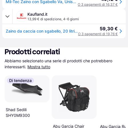
Mil-Tec Zaino con Sgabello Va, Unisex-Adulto, Verde, Taglia Unica
O 3 pagamenti di 16,37 €
Kaufland.it
13,99 € di spedizione
,
4-6 giorni
59,30 €
Zaino da caccia con sgabello, 20 litri, oliva
O 3 pagamenti di 19,76 €
Prodotti correlati
Abbiamo selezionato una serie di prodotti che potrebbero 
interessarti.
Mostra tutto
Di tendenza
Shad Sedili
SHY0M9300
Abu Garcia Chair
Abu Garcia Ru