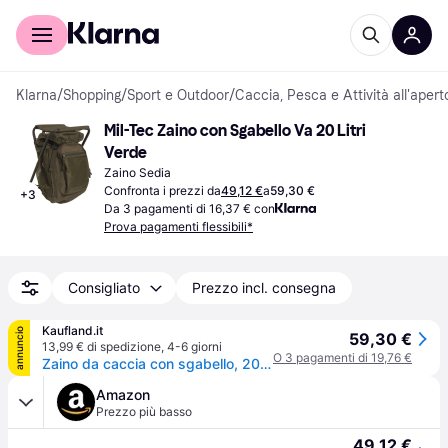
Per il tuo shopping
Per le aziende
Klarna
/
Shopping
/
Sport e Outdoor
/
Caccia, Pesca e Attività all'apert
Mil-Tec Zaino con Sgabello Va 20 Litri 
Verde
Zaino Sedia
Confronta i prezzi da
49,12 €
a
59,30 €
+
3
Da 3 pagamenti di 16,37 € con
Prova pagamenti flessibili*
Consigliato
Prezzo incl. consegna
Kaufland.it
annuncio
59,30 €
13,99 € di spedizione
,
4-6 giorni
O 3 pagamenti di 19,76 €
Zaino da caccia con sgabello, 20 litri, oliva
Amazon
Prezzo più basso
49,12 €