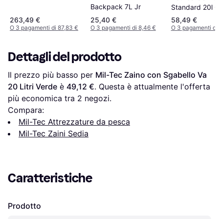
Backpack 7L Jr
Standard 20l C
Nero
263,49 €
25,40 €
58,49 €
O 3 pagamenti di 87,83 €
O 3 pagamenti di 8,46 €
O 3 pagamenti di
Dettagli del prodotto
Il prezzo più basso per 
Mil-Tec Zaino con Sgabello Va 
20 Litri Verde
 è 
49,12 €
. Questa è attualmente l'offerta 
più economica tra 
2
 negozi.
Compara:
Mil-Tec Attrezzature da pesca
Mil-Tec Zaini Sedia
Caratteristiche
Prodotto