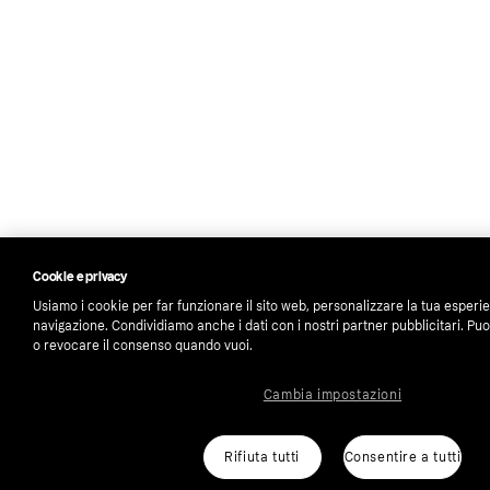
Cookie e privacy
Usiamo i cookie per far funzionare il sito web, personalizzare la tua esperi
navigazione. Condividiamo anche i dati con i nostri partner pubblicitari. Puo
o revocare il consenso quando vuoi.
Cambia impostazioni
Rifiuta tutti
Consentire a tutti