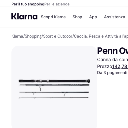
Per il tuo shopping
Per le aziende
Scopri Klarna
Shop
App
Assistenza
Klarna
/
Shopping
/
Sport e Outdoor
/
Caccia, Pesca e Attività all'a
Opzioni di pagame
Negozi
Opzioni di pagamen
Booking.c
Penn Ov
Paga ora
Unieuro
Paga in 3 rate
Media Wor
Canna da spin
Paga dopo 30 giorni
eBay
Finanziamento
Zalando
Prezzo
142,78
Da 3 pagamenti 
Elenco negozi