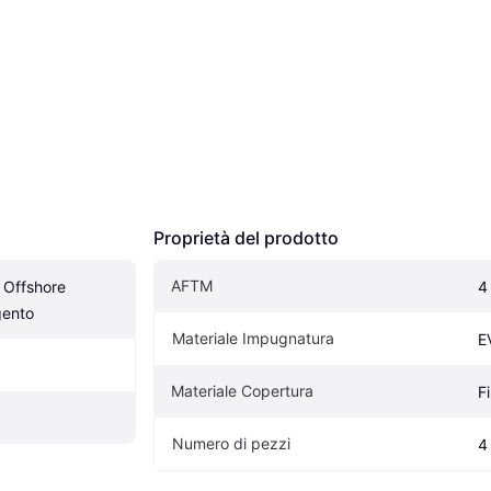
Proprietà del prodotto
AFTM
 Offshore 
4
gento
Materiale Impugnatura
E
Materiale Copertura
F
Numero di pezzi
4