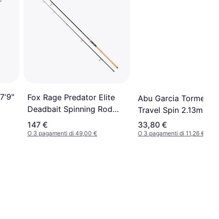
7'9"
Fox Rage Predator Elite
Abu Garcia Tormento
Deadbait Spinning Rod
Travel Spin 2.13m 3 P
Oro
147 €
33,80 €
O 3 pagamenti di 49,00 €
O 3 pagamenti di 11,26 €