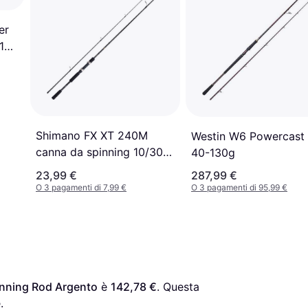
er
10
Shimano FX XT 240M
Westin W6 Powercast 
canna da spinning 10/30
40-130g
gr
23,99 €
287,99 €
O 3 pagamenti di 7,99 €
O 3 pagamenti di 95,99 €
inning Rod Argento
 è 
142,78 €
. Questa 
.