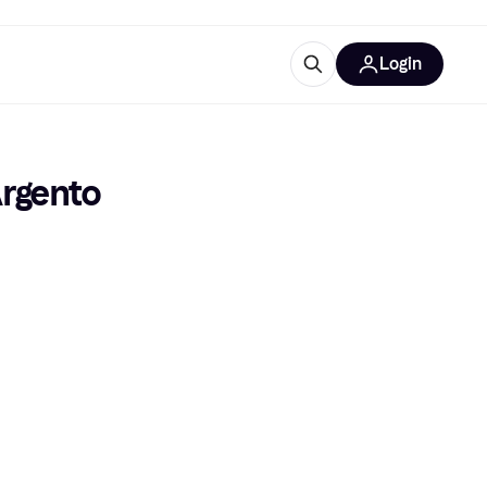
Login
Approfondimenti
ure per ufficio
re
Cos'è Klarna?
Argento
categorie