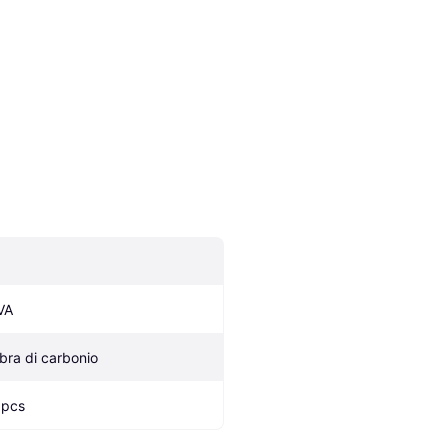
VA
ibra di carbonio
 pcs