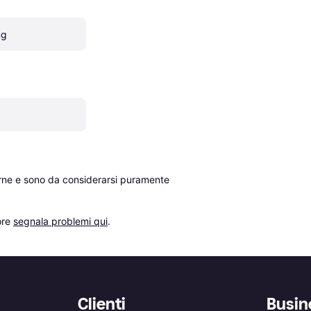
ng
erne e sono da considerarsi puramente 
re 
segnala problemi qui
.
Clienti
Busin