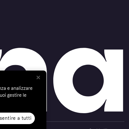
nza e analizzare
uoi gestire le
entire a tutti