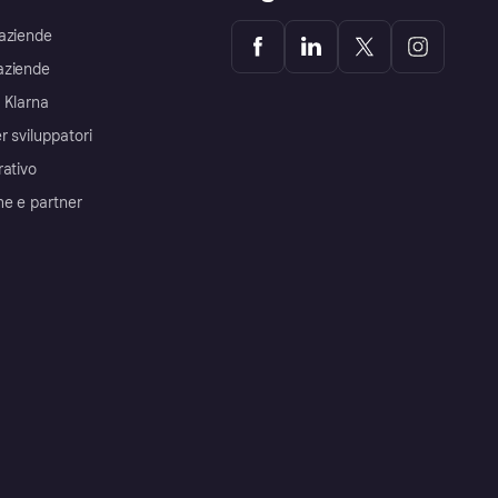
aziende
aziende
 Klarna
r sviluppatori
rativo
me e partner