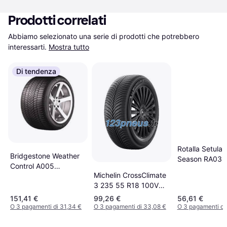
Prodotti correlati
Abbiamo selezionato una serie di prodotti che potrebbero 
interessarti.
Mostra tutto
Di tendenza
Rotalla Setula 
Bridgestone Weather
Season RA03 
Control A005
R16 94V XL
Michelin CrossClimate
DriveGuard Evo
3 235 55 R18 100V
205/55 R16 94V XL
Auto Pneumatici
RunFlat
151,41 €
99,26 €
56,61 €
O 3 pagamenti di 31,34 €
O 3 pagamenti di 33,08 €
O 3 pagamenti di