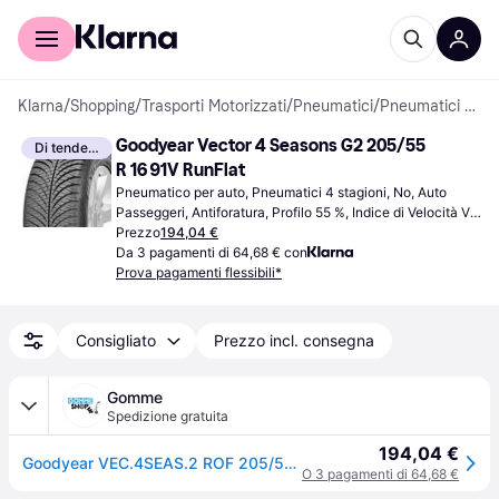
Per il tuo shopping
Per le aziende
Klarna
/
Shopping
/
Trasporti Motorizzati
/
Pneumatici
/
Pneumatici per auto
Goodyear Vector 4 Seasons G2 205/55 
Di tendenza
R 16 91V RunFlat
Pneumatico per auto, Pneumatici 4 stagioni, No, Auto 
Passeggeri, Antiforatura, Profilo 55 %, Indice di Velocità V 
(240 km/h)
Prezzo
194,04 €
Da 3 pagamenti di 64,68 € con
Prova pagamenti flessibili*
Consigliato
Prezzo incl. consegna
Gomme
Spedizione gratuita
194,04 €
Goodyear VEC.4SEAS.2 ROF 205/55 VR16 91 V Run Flat 4 Stagioni
O 3 pagamenti di 64,68 €