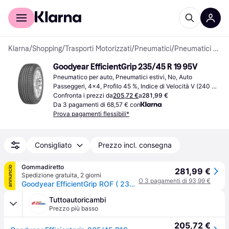
Per il tuo shopping
Per le aziende
Klarna
/
Shopping
/
Trasporti Motorizzati
/
Pneumatici
/
Pneumatici per auto
Goodyear EfficientGrip 235/45 R 19 95V
Pneumatico per auto, Pneumatici estivi, No, Auto 
Passeggeri, 4x4, Profilo 45 %, Indice di Velocità V (240 
km/h)
Confronta i prezzi da
205,72 €
a
281,99 €
Da 3 pagamenti di 68,57 € con
Prova pagamenti flessibili*
Consigliato
Prezzo incl. consegna
Gommadiretto
annuncio
281,99 €
Spedizione gratuita
,
2 giorni
O 3 pagamenti di 93,99 €
Goodyear EfficientGrip ROF ( 235/45 R19 95V MOExtended, con protezione del cerchio (MFS), runflat )
Tuttoautoricambi
Prezzo più basso
205,72 €