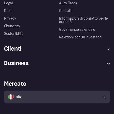
Legal
Auto-Track
Press
Contatti
Privacy
Informazioni di contatto per le
autorità
Sicurezza
Governance aziendale
Sostenibilità
Relazioni con gli investitori
Clienti
Assistenza
Arbitro bancario
Business
Login
Promessa di protezione contro
le frodi
Supporto aziende
Portale per sviluppatori
La Klarna app
Impostazioni sulla privacy
Accesso aziende
Stato operativo
Mercato
Esplora i negozi
Il tuo diritto di recesso
Vendi con Klarna
Piattaforme e partner
Politica di protezione
dell'acquirente Klarna
Italia