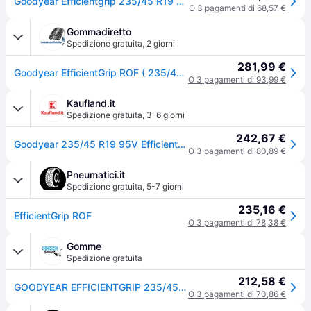
Goodyear Efficientgrip 235/45 R19 95V auto Pneumatici estivi Pneumatici 529813
O 3 pagamenti di 68,57 €
Gommadiretto
Spedizione gratuita
,
2 giorni
281,99 €
Goodyear EfficientGrip ROF ( 235/45 R19 95V MOExtended, con protezione del cerchio (MFS), runflat )
O 3 pagamenti di 93,99 €
Kaufland.it
Spedizione gratuita
,
3-6 giorni
242,67 €
Goodyear 235/45 R19 95V Efficientgrip (Moe) Run Flat
O 3 pagamenti di 80,89 €
Pneumatici.it
Spedizione gratuita
,
5-7 giorni
235,16 €
EfficientGrip ROF
O 3 pagamenti di 78,38 €
Gomme
Spedizione gratuita
212,58 €
GOODYEAR EFFICIENTGRIP 235/45 R19 95V Estate
O 3 pagamenti di 70,86 €