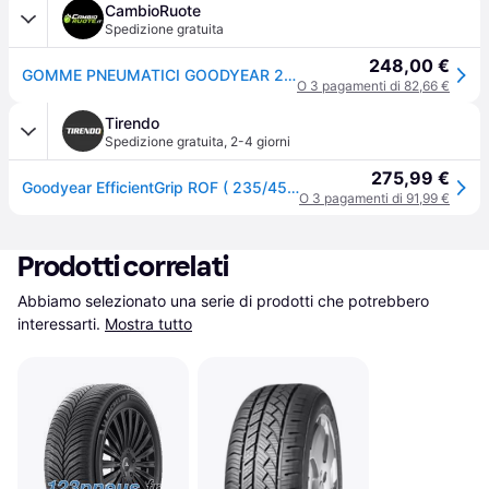
CambioRuote
Spedizione gratuita
248,00 €
GOMME PNEUMATICI GOODYEAR 235/45 R19 95V EFFICIENTGRIP (MOE) RUN FLAT
O 3 pagamenti di 82,66 €
Tirendo
Spedizione gratuita
,
2-4 giorni
275,99 €
Goodyear EfficientGrip ROF ( 235/45 R19 95V MOExtended, con protezione del cerchio (MFS), runflat )
O 3 pagamenti di 91,99 €
Prodotti correlati
Abbiamo selezionato una serie di prodotti che potrebbero 
interessarti.
Mostra tutto