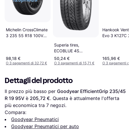
Hankook Ventu
Michelin CrossClimate
Evo 3 K127C 2
3 235 55 R18 100V
R19 95V 4PR 
Auto Pneumatici
Superia tires,
RunFlat
ECOBLUE 4S
Allseason SF198SUP
98,18 €
50,24 €
165,96 €
O 3 pagamenti di 32,72 €
O 3 pagamenti di 15,71 €
O 3 pagamenti di
Dettagli del prodotto
Il prezzo più basso per 
Goodyear EfficientGrip 235/45 
R 19 95V
 è 
205,72 €
. Questa è attualmente l'offerta 
più economica tra 
7
 negozi.
Compara:
Goodyear Pneumatici
Goodyear Pneumatici per auto