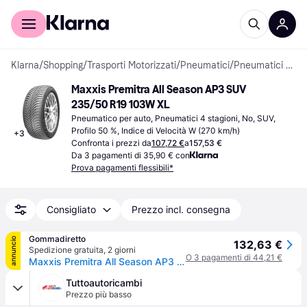
Per il tuo shopping
Per le aziende
Klarna
/
Shopping
/
Trasporti Motorizzati
/
Pneumatici
/
Pneumatici per auto
Maxxis Premitra All Season AP3 SUV 
235/50 R19 103W XL
Pneumatico per auto, Pneumatici 4 stagioni, No, SUV, 
Profilo 50 %, Indice di Velocità W (270 km/h)
+
3
Confronta i prezzi da
107,72 €
a
157,53 €
Da 3 pagamenti di 35,90 € con
Prova pagamenti flessibili*
Consigliato
Prezzo incl. consegna
Gommadiretto
annuncio
132,63 €
Spedizione gratuita
,
2 giorni
O 3 pagamenti di 44,21 €
Maxxis Premitra All Season AP3 SUV ( 235/50 R19 103W XL, con bordino di protezione del cerchio (FSL) )
Tuttoautoricambi
Prezzo più basso