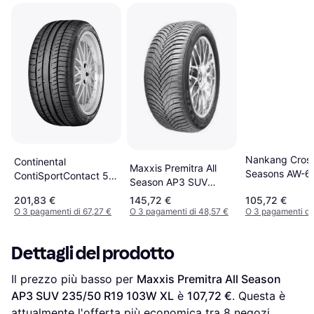
Nankang Cros
Continental
Maxxis Premitra All
Seasons AW-6
ContiSportContact 5
Season AP3 SUV
235/50 ZR19 
SUV 235/45 R19 95V
245/50 R19 105W XL
201,83 €
145,72 €
105,72 €
XL
MOE RunFlat
O 3 pagamenti di 67,27 €
O 3 pagamenti di 48,57 €
O 3 pagamenti di
Dettagli del prodotto
Il prezzo più basso per 
Maxxis Premitra All Season 
AP3 SUV 235/50 R19 103W XL
 è 
107,72 €
. Questa è 
attualmente l'offerta più economica tra 
8
 negozi.