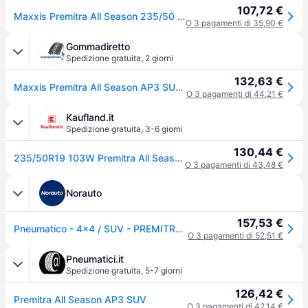
107,72 €
Maxxis Premitra All Season 235/50 R19 103W auto Pneumatici quattro stagioni Pneumatici 42358650
O 3 pagamenti di 35,90 €
Gommadiretto
Spedizione gratuita
,
2 giorni
132,63 €
Maxxis Premitra All Season AP3 SUV ( 235/50 R19 103W XL, con bordino di protezione del cerchio (FSL) )
O 3 pagamenti di 44,21 €
Kaufland.it
Spedizione gratuita
,
3-6 giorni
130,44 €
235/50R19 103W Premitra All Season Ap3 Suv Xl
O 3 pagamenti di 43,48 €
Norauto
157,53 €
Pneumatico - 4x4 / SUV - PREMITRA ALL-SEASON AP3 - Maxxis - 235-50-19-103-W
O 3 pagamenti di 52,51 €
Pneumatici.it
Spedizione gratuita
,
5-7 giorni
126,42 €
Premitra All Season AP3 SUV
O 3 pagamenti di 42,14 €