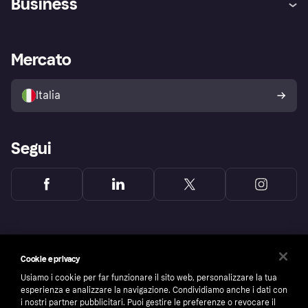
Business
Login
Promessa di protezione contro
le frodi
Supporto aziende
Portale per sviluppatori
La Klarna app
Impostazioni sulla privacy
Accesso aziende
Stato operativo
Mercato
Esplora i negozi
Il tuo diritto di recesso
Vendi con Klarna
Piattaforme e partner
Politica di protezione
dell'acquirente Klarna
Italia
Segui
Cookie e privacy
Usiamo i cookie per far funzionare il sito web, personalizzare la tua
esperienza e analizzare la navigazione. Condividiamo anche i dati con
i nostri partner pubblicitari. Puoi gestire le preferenze o revocare il