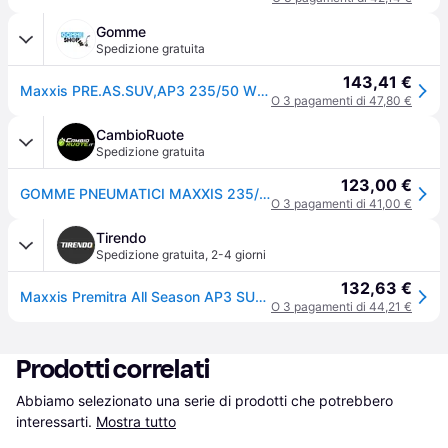
Gomme
Spedizione gratuita
143,41 €
Maxxis PRE.AS.SUV,AP3 235/50 WR19 XL 103 W 4 Stagioni
O 3 pagamenti di 47,80 €
CambioRuote
Spedizione gratuita
123,00 €
GOMME PNEUMATICI MAXXIS 235/50 R19 99V PREMITRA AP3 SUV ALL SEASONS M+S XL
O 3 pagamenti di 41,00 €
Tirendo
Spedizione gratuita
,
2-4 giorni
132,63 €
Maxxis Premitra All Season AP3 SUV ( 235/50 R19 103W XL, con bordino di protezione del cerchio (FSL) )
O 3 pagamenti di 44,21 €
Prodotti correlati
Abbiamo selezionato una serie di prodotti che potrebbero 
interessarti.
Mostra tutto