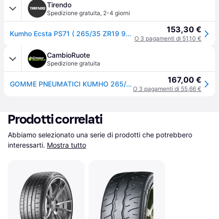
Tirendo
Spedizione gratuita
,
2-4 giorni
153,30 €
Kumho Ecsta PS71 ( 265/35 ZR19 98Y XL con bordino di protezione del cerchio (FSL) )
O 3 pagamenti di 51,10 €
CambioRuote
Spedizione gratuita
167,00 €
GOMME PNEUMATICI KUMHO 265/35 R19 98Y ECSTA PS71 XL
O 3 pagamenti di 55,66 €
Prodotti correlati
Abbiamo selezionato una serie di prodotti che potrebbero 
interessarti.
Mostra tutto