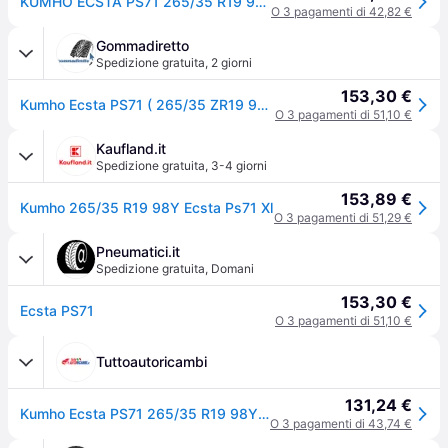
KUMHO ECSTA PS71 265/35 R19 98Y Estate
O 3 pagamenti di 42,82 €
Gommadiretto
Spedizione gratuita
,
2 giorni
153,30 €
Kumho Ecsta PS71 ( 265/35 ZR19 98Y XL con bordino di protezione del cerchio (FSL) )
O 3 pagamenti di 51,10 €
Kaufland.it
Spedizione gratuita
,
3-4 giorni
153,89 €
Kumho 265/35 R19 98Y Ecsta Ps71 Xl
O 3 pagamenti di 51,29 €
Pneumatici.it
Spedizione gratuita
,
Domani
153,30 €
Ecsta PS71
O 3 pagamenti di 51,10 €
Tuttoautoricambi
131,24 €
Kumho Ecsta PS71 265/35 R19 98Y auto Pneumatici estivi Pneumatici 2247663
O 3 pagamenti di 43,74 €