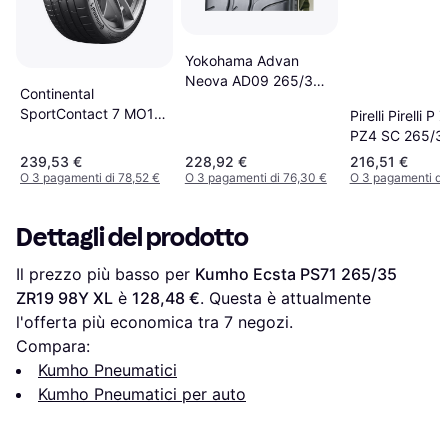
Yokohama Advan
Neova AD09 265/35
Continental
R19 98W XL
SportContact 7 MO1
Pirelli Pirelli P 
265/35 R19 98Y XL
PZ4 SC 265/3
Estive
(98Y) XL ALP
239,53 €
228,92 €
216,51 €
O 3 pagamenti di 78,52 €
O 3 pagamenti di 76,30 €
O 3 pagamenti di 
Dettagli del prodotto
Il prezzo più basso per 
Kumho Ecsta PS71 265/35 
ZR19 98Y XL
 è 
128,48 €
. Questa è attualmente 
l'offerta più economica tra 
7
 negozi.
Compara:
Kumho Pneumatici
Kumho Pneumatici per auto