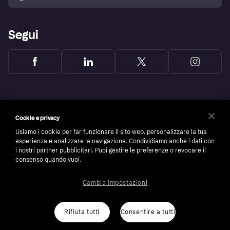
Segui
Cookie e privacy
Usiamo i cookie per far funzionare il sito web, personalizzare la tua
esperienza e analizzare la navigazione. Condividiamo anche i dati con
i nostri partner pubblicitari. Puoi gestire le preferenze o revocare il
consenso quando vuoi.
Cambia impostazioni
Copyright © 2005-2026 Klarna Bank AB (publ). Headquarters: Stockholm, Sweden. All
rights reserved. Klarna Bank AB (publ). Sveavägen 46, 111 34 Stockholm. Organization
number: 556737-0431
Rifiuta tutti
Consentire a tutti
Cookies
Klarna.com