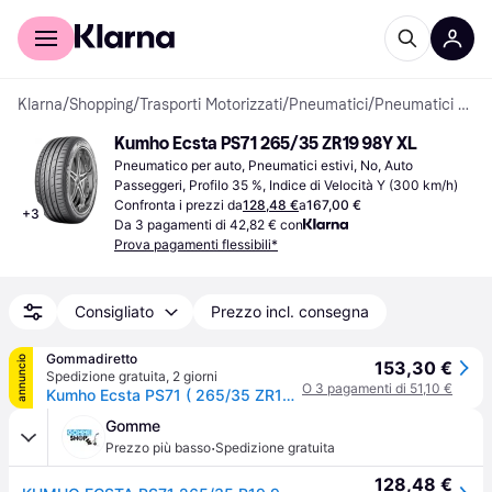
Per il tuo shopping
Per le aziende
Klarna
/
Shopping
/
Trasporti Motorizzati
/
Pneumatici
/
Pneumatici per auto
Kumho Ecsta PS71 265/35 ZR19 98Y XL
Pneumatico per auto, Pneumatici estivi, No, Auto 
Passeggeri, Profilo 35 %, Indice di Velocità Y (300 km/h)
Confronta i prezzi da
128,48 €
a
167,00 €
+
3
Da 3 pagamenti di 42,82 € con
Prova pagamenti flessibili*
Consigliato
Prezzo incl. consegna
Gommadiretto
annuncio
153,30 €
Spedizione gratuita
,
2 giorni
O 3 pagamenti di 51,10 €
Kumho Ecsta PS71 ( 265/35 ZR19 98Y XL con bordino di protezione del cerchio (FSL) )
Gomme
·
Prezzo più basso
Spedizione gratuita
128,48 €