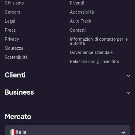
Chi siamo
Rivendi
Careers
Accessibilità
Legal
Auto-Track
Press
Contatti
Privacy
Informazioni di contatto per le
autorità
Sicurezza
Governance aziendale
Sostenibilità
Relazioni con gli investitori
Clienti
Assistenza
Arbitro bancario
Business
Login
Promessa di protezione contro
le frodi
Supporto aziende
Portale per sviluppatori
La Klarna app
Impostazioni sulla privacy
Accesso aziende
Stato operativo
Mercato
Esplora i negozi
Il tuo diritto di recesso
Vendi con Klarna
Piattaforme e partner
Politica di protezione
dell'acquirente Klarna
Italia