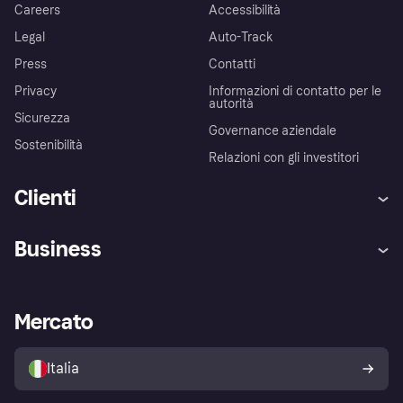
Careers
Accessibilità
Legal
Auto-Track
Press
Contatti
Privacy
Informazioni di contatto per le
autorità
Sicurezza
Governance aziendale
Sostenibilità
Relazioni con gli investitori
Clienti
Assistenza
Arbitro bancario
Business
Login
Promessa di protezione contro
le frodi
Supporto aziende
Portale per sviluppatori
La Klarna app
Impostazioni sulla privacy
Accesso aziende
Stato operativo
Mercato
Esplora i negozi
Il tuo diritto di recesso
Vendi con Klarna
Piattaforme e partner
Politica di protezione
dell'acquirente Klarna
Italia