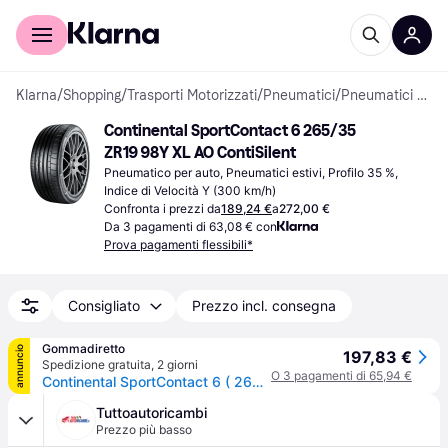
Per il tuo shopping
Per le aziende
Klarna
/
Shopping
/
Trasporti Motorizzati
/
Pneumatici
/
Pneumatici per auto
Continental SportContact 6 265/35 
ZR19 98Y XL AO ContiSilent
Pneumatico per auto, Pneumatici estivi, Profilo 35 %, 
Indice di Velocità Y (300 km/h)
Confronta i prezzi da
189,24 €
a
272,00 €
Da 3 pagamenti di 63,08 € con
Prova pagamenti flessibili*
Consigliato
Prezzo incl. consegna
Gommadiretto
annuncio
197,83 €
Spedizione gratuita
,
2 giorni
O 3 pagamenti di 65,94 €
Continental SportContact 6 ( 265/35 ZR19 (98Y) XL AO, ContiSilent, EVc, con bordo di protezione )
Tuttoautoricambi
Prezzo più basso