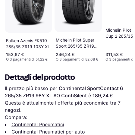
Michelin Pilot 
Cup 2 265/35
Michelin Pilot Super
Falken Azenis FK510
98Y XL Conne
Sport 265/35 ZR19
285/35 ZR19 103Y XL
98Y XL MO1
153,67 €
246,24 €
311,53 €
O 3 pagamenti di 51,22 €
O 3 pagamenti di 82,08 €
O 3 pagamenti di
Dettagli del prodotto
Il prezzo più basso per 
Continental SportContact 6 
265/35 ZR19 98Y XL AO ContiSilent
 è 
189,24 €
. 
Questa è attualmente l'offerta più economica tra 
7
negozi.
Compara:
Continental Pneumatici
Continental Pneumatici per auto