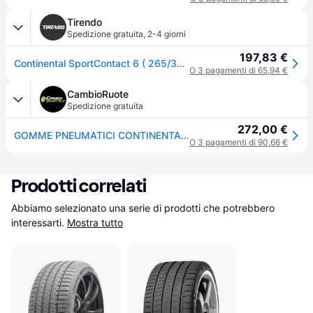
Tirendo
Spedizione gratuita
,
2-4 giorni
197,83 €
Continental SportContact 6 ( 265/35 ZR19 (98Y) XL AO, ContiSilent, EVc, con bordo di protezione )
O 3 pagamenti di 65,94 €
CambioRuote
Spedizione gratuita
272,00 €
GOMME PNEUMATICI CONTINENTAL 265/35 R19 98Y SPORTCONTACT 6 (AO) XL
O 3 pagamenti di 90,66 €
Prodotti correlati
Abbiamo selezionato una serie di prodotti che potrebbero 
interessarti.
Mostra tutto