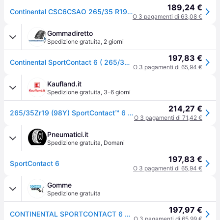
189,24 €
Continental CSC6CSAO 265/35 R19 98Y auto Pneumatici estivi Pneumatici 0358348
O 3 pagamenti di 63,08 €
Gommadiretto
Spedizione gratuita
,
2 giorni
197,83 €
Continental SportContact 6 ( 265/35 ZR19 (98Y) XL AO, ContiSilent, EVc, con bordo di protezione )
O 3 pagamenti di 65,94 €
Kaufland.it
Spedizione gratuita
,
3-6 giorni
214,27 €
265/35Zr19 (98Y) SportContact™ 6 Xl Fr Ao Sil
O 3 pagamenti di 71,42 €
Pneumatici.it
Spedizione gratuita
,
Domani
197,83 €
SportContact 6
O 3 pagamenti di 65,94 €
Gomme
Spedizione gratuita
197,97 €
CONTINENTAL SPORTCONTACT 6 265/35 R19 98Y Estate
O 3 pagamenti di 65,99 €