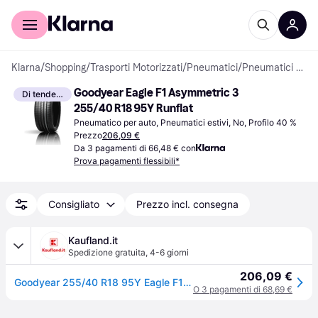
Per il tuo shopping
Per le aziende
Klarna
/
Shopping
/
Trasporti Motorizzati
/
Pneumatici
/
Pneumatici per auto
Goodyear Eagle F1 Asymmetric 3 
Di tendenza
255/40 R18 95Y Runflat
Pneumatico per auto, Pneumatici estivi, No, Profilo 40 %
Prezzo
206,09 €
Da 3 pagamenti di 66,48 € con
Prova pagamenti flessibili*
Consigliato
Prezzo incl. consegna
Kaufland.it
Spedizione gratuita
,
4-6 giorni
206,09 €
Goodyear 255/40 R18 95Y Eagle F1 Asimmetrico 3 (Ar) Run Flat
O 3 pagamenti di 68,69 €