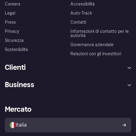
Careers
Accessibilità
Legal
Auto-Track
Press
Contatti
Privacy
Informazioni di contatto per le
autorità
Sicurezza
Governance aziendale
Sostenibilità
Relazioni con gli investitori
Clienti
Assistenza
Arbitro bancario
Business
Login
Promessa di protezione contro
le frodi
Supporto aziende
Portale per sviluppatori
La Klarna app
Impostazioni sulla privacy
Accesso aziende
Stato operativo
Mercato
Esplora i negozi
Il tuo diritto di recesso
Vendi con Klarna
Piattaforme e partner
Politica di protezione
dell'acquirente Klarna
Italia