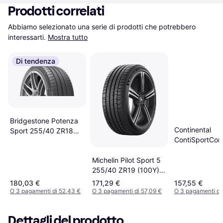
Prodotti correlati
Abbiamo selezionato una serie di prodotti che potrebbero 
interessarti.
Mostra tutto
Di tendenza
Bridgestone Potenza
Continental
Sport 255/40 ZR18
ContiSportCon
99Y XL
235/40 R19 9
Michelin Pilot Sport 5
255/40 ZR19 (100Y)
XL
180,03 €
171,29 €
157,55 €
O 3 pagamenti di 52,43 €
O 3 pagamenti di 57,09 €
O 3 pagamenti di
Dettagli del prodotto