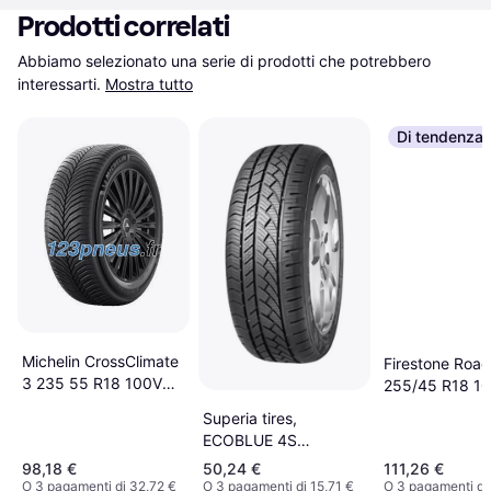
Prodotti correlati
Abbiamo selezionato una serie di prodotti che potrebbero 
interessarti.
Mostra tutto
Di tendenza
Michelin CrossClimate
Firestone Roa
3 235 55 R18 100V
255/45 R18 1
Auto Pneumatici
Superia tires,
ECOBLUE 4S
Allseason SF198SUP
98,18 €
50,24 €
111,26 €
O 3 pagamenti di 32,72 €
O 3 pagamenti di 15,71 €
O 3 pagamenti di