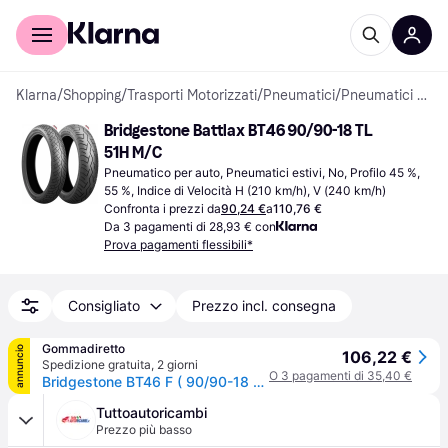
Per il tuo shopping
Per le aziende
Klarna
/
Shopping
/
Trasporti Motorizzati
/
Pneumatici
/
Pneumatici per auto
Bridgestone Battlax BT46 90/90-18 TL 
51H M/C
Pneumatico per auto, Pneumatici estivi, No, Profilo 45 %, 
55 %, Indice di Velocità H (210 km/h), V (240 km/h)
Confronta i prezzi da
90,24 €
a
110,76 €
Da 3 pagamenti di 28,93 € con
Prova pagamenti flessibili*
Consigliato
Prezzo incl. consegna
Gommadiretto
annuncio
106,22 €
Spedizione gratuita
,
2 giorni
O 3 pagamenti di 35,40 €
Bridgestone BT46 F ( 90/90-18 TL 51H M/C, ruota anteriore )
Tuttoautoricambi
Prezzo più basso