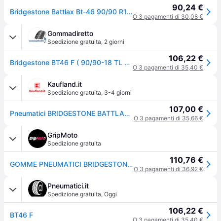
90,24 €
Bridgestone Battlax Bt-46 90/90 R18 51H auto Pneumatici estivi Pneumatici 17391
O 3 pagamenti di 30,08 €
Gommadiretto
Spedizione gratuita
,
2 giorni
106,22 €
Bridgestone BT46 F ( 90/90-18 TL 51H M/C, ruota anteriore )
O 3 pagamenti di 35,40 €
Kaufland.it
Spedizione gratuita
,
3-4 giorni
107,00 €
Pneumatici BRIDGESTONE BATTLAX BT46 FRONT 90/90-18 51H TL
O 3 pagamenti di 35,66 €
GripMoto
Spedizione gratuita
110,76 €
GOMME PNEUMATICI BRIDGESTONE 90/90-18 51H BATTLAX BT46
O 3 pagamenti di 36,92 €
Pneumatici.it
Spedizione gratuita
,
Oggi
106,22 €
BT46 F
O 3 pagamenti di 35,40 €