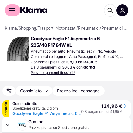
Per il tuo shopping
Per le aziende
Klarna
/
Shopping
/
Trasporti Motorizzati
/
Pneumatici
/
Pneumatici per auto
Goodyear Eagle F1 Asymmetric 6 
205/40 R17 84W XL
Pneumatico per auto, Pneumatici estivi, No, Veicolo 
Commerciale Leggero, Auto Passeggeri, Profilo 40 %, 
Indice di Velocità W (270 km/h)
Confronta i prezzi da
108,10 €
a
134,00 €
Da 3 pagamenti di 36,03 € con
Prova pagamenti flessibili*
Consigliato
Prezzo incl. consegna
Gommadiretto
annuncio
124,96 €
Spedizione gratuita
,
2 giorni
O 3 pagamenti di 41,65 €
Goodyear Eagle F1 Asymmetric 6 ( 205/40 R17 84W XL EVR, con protezione del cerchio (MFS) )
Gomme
·
Prezzo più basso
Spedizione gratuita