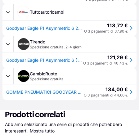
Tuttoautoricambi
113,72 €
Goodyear Eagle F1 Asymmetric 6 205/40 R17 84W auto Pneumatici estivi Pneumatici 581454
O 3 pagamenti di 37,90 €
Tirendo
Spedizione gratuita
,
2-4 giorni
121,29 €
Goodyear Eagle F1 Asymmetric 6 ( 205/40 R17 84W XL EVR, con protezione del cerchio (MFS) )
O 3 pagamenti di 40,43 €
CambioRuote
Spedizione gratuita
134,00 €
GOMME PNEUMATICI GOODYEAR 205/40 R17 84W EAGLE F1 ASYMMETRIC 5 XL
O 3 pagamenti di 44,66 €
Prodotti correlati
Abbiamo selezionato una serie di prodotti che potrebbero 
interessarti.
Mostra tutto