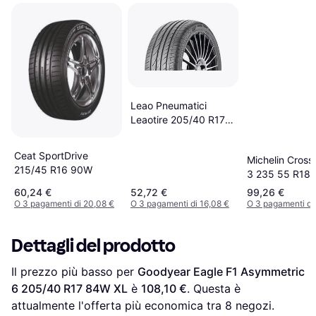
Leao Pneumatici
Leaotire 205/40 R17
84W
Ceat SportDrive
Michelin Cross
215/45 R16 90W
3 235 55 R18 
Auto Pneumati
60,24 €
52,72 €
99,26 €
O 3 pagamenti di 20,08 €
O 3 pagamenti di 16,08 €
O 3 pagamenti di
Dettagli del prodotto
Il prezzo più basso per 
Goodyear Eagle F1 Asymmetric 
6 205/40 R17 84W XL
 è 
108,10 €
. Questa è 
attualmente l'offerta più economica tra 
8
 negozi.