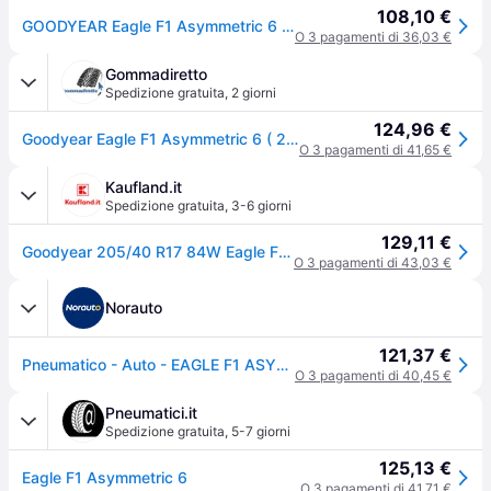
108,10 €
GOODYEAR Eagle F1 Asymmetric 6 205/40 R17 84W XL Estate
O 3 pagamenti di 36,03 €
Gommadiretto
Spedizione gratuita
,
2 giorni
124,96 €
Goodyear Eagle F1 Asymmetric 6 ( 205/40 R17 84W XL EVR, con protezione del cerchio (MFS) )
O 3 pagamenti di 41,65 €
Kaufland.it
Spedizione gratuita
,
3-6 giorni
129,11 €
Goodyear 205/40 R17 84W Eagle F1 Asimmetrico 5 Xl
O 3 pagamenti di 43,03 €
Norauto
121,37 €
Pneumatico - Auto - EAGLE F1 ASYMMETRIC 6 - Goodyear - 205-40-17-84-W
O 3 pagamenti di 40,45 €
Pneumatici.it
Spedizione gratuita
,
5-7 giorni
125,13 €
Eagle F1 Asymmetric 6
O 3 pagamenti di 41,71 €