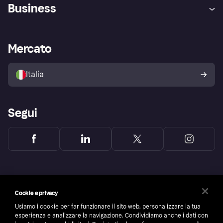
Assistenza
Arbitro bancario
Business
Login
Promessa di protezione contro
le frodi
Supporto aziende
Portale per sviluppatori
La Klarna app
Impostazioni sulla privacy
Accesso aziende
Stato operativo
Mercato
Esplora i negozi
Il tuo diritto di recesso
Vendi con Klarna
Piattaforme e partner
Politica di protezione
dell'acquirente Klarna
Italia
Segui
Cookie e privacy
Usiamo i cookie per far funzionare il sito web, personalizzare la tua
esperienza e analizzare la navigazione. Condividiamo anche i dati con